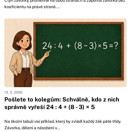
Čtyři závorky, proměnné na obou stranách a záporná závorka bez
koeficientu na pravé straně....
13. 5. 2026
Pošlete to kolegům: Schválně, kdo z nich
správně vyřeší 24 : 4 + (8 - 3) × 5
Na školní tabuli visí příklad, který by zvládl každý žák páté třídy.
Závorka, dělení a násobení v...