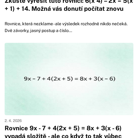
Zkuste vyřešit tuto rovnici: 6(x 4) – 2x = 5(x
+ 1) + 14. Možná vás donutí počítat znovu
Rovnice, která nezklame - ale výsledek rozhodně nikdo nečeká.
Dvě závorky, jasný postup a číslo...
2. 4. 2026
Rovnice 9x - 7 + 4(2x + 5) = 8x + 3(x - 6)
vypadá složitě - ale co když to tak vůbec