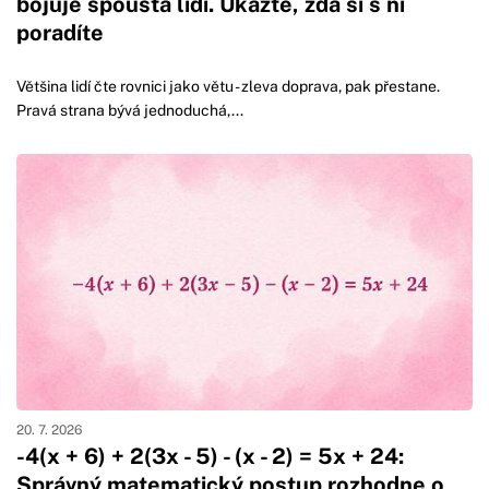
bojuje spousta lidí. Ukažte, zda si s ní
poradíte
Většina lidí čte rovnici jako větu - zleva doprava, pak přestane.
Pravá strana bývá jednoduchá,...
20. 7. 2026
-4(x + 6) + 2(3x - 5) - (x - 2) = 5x + 24:
Správný matematický postup rozhodne o