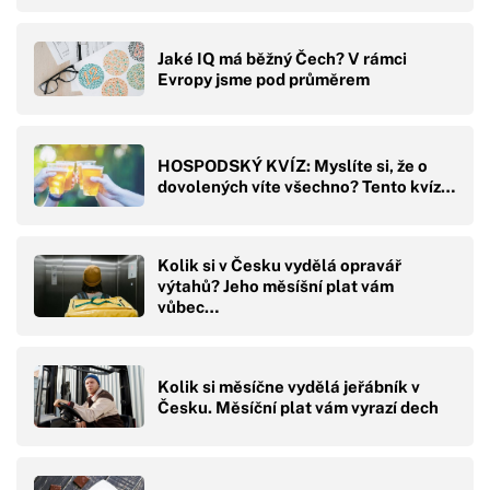
Jaké IQ má běžný Čech? V rámci
Evropy jsme pod průměrem
HOSPODSKÝ KVÍZ: Myslíte si, že o
dovolených víte všechno? Tento kvíz…
Kolik si v Česku vydělá opravář
výtahů? Jeho měsíšní plat vám
vůbec…
Kolik si měsíčne vydělá jeřábník v
Česku. Měsíční plat vám vyrazí dech