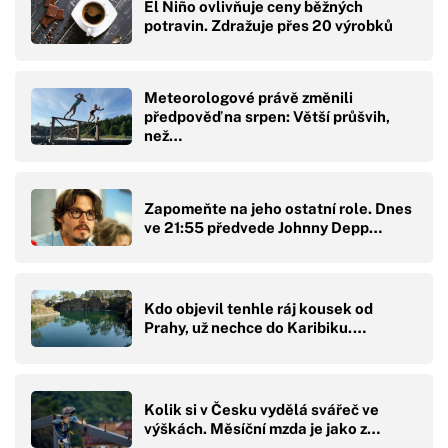
El Niño ovlivňuje ceny běžných
potravin. Zdražuje přes 20 výrobků
Meteorologové právě změnili
předpověď na srpen: Větší průšvih,
než…
Zapomeňte na jeho ostatní role. Dnes
ve 21:55 předvede Johnny Depp…
Kdo objevil tenhle ráj kousek od
Prahy, už nechce do Karibiku.…
Kolik si v Česku vydělá svářeč ve
výškách. Měsíční mzda je jako z…