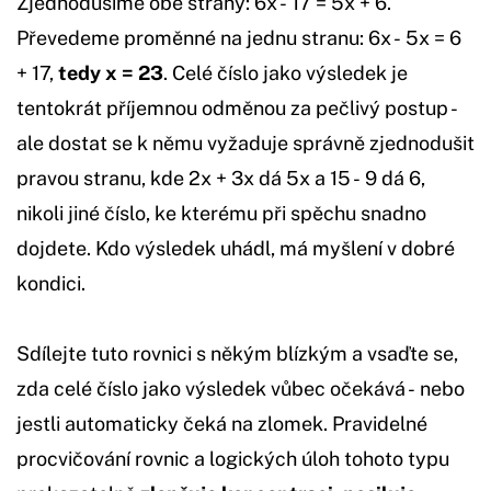
Zjednodušíme obě strany: 6x - 17 = 5x + 6.
Převedeme proměnné na jednu stranu: 6x - 5x = 6
+ 17,
tedy x = 23
. Celé číslo jako výsledek je
tentokrát příjemnou odměnou za pečlivý postup -
ale dostat se k němu vyžaduje správně zjednodušit
pravou stranu, kde 2x + 3x dá 5x a 15 - 9 dá 6,
nikoli jiné číslo, ke kterému při spěchu snadno
dojdete. Kdo výsledek uhádl, má myšlení v dobré
kondici.
Sdílejte tuto rovnici s někým blízkým a vsaďte se,
zda celé číslo jako výsledek vůbec očekává - nebo
jestli automaticky čeká na zlomek. Pravidelné
procvičování rovnic a logických úloh tohoto typu