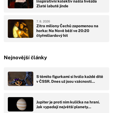
Inspirativní kolektiv našla hvězda
Zlaté labutě jinde
7. 8. 2026
Zítra miliony Čechů zapomenou na
horka: Na Nově běží ve 20:20
čtyřmiliardový hit
Nejnovější články
S těmito figurkami si hrálo každé dítě
v ČSSR. Dnes už jsou vzácností…
Jupiter je proti nim kulička na hraní.
Jak vypadají největší planety…