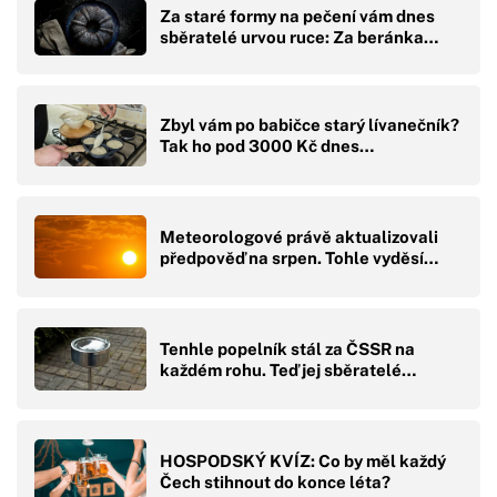
Za staré formy na pečení vám dnes
sběratelé urvou ruce: Za beránka…
Zbyl vám po babičce starý lívanečník?
Tak ho pod 3000 Kč dnes…
Meteorologové právě aktualizovali
předpověď na srpen. Tohle vyděsí…
Tenhle popelník stál za ČSSR na
každém rohu. Teď jej sběratelé…
HOSPODSKÝ KVÍZ: Co by měl každý
Čech stihnout do konce léta?