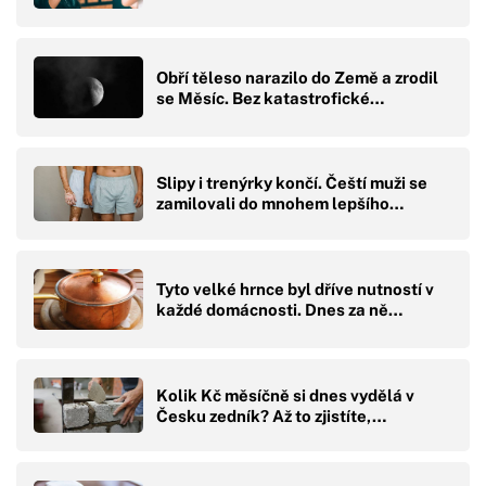
Obří těleso narazilo do Země a zrodil
se Měsíc. Bez katastrofické…
Slipy i trenýrky končí. Čeští muži se
zamilovali do mnohem lepšího…
Tyto velké hrnce byl dříve nutností v
každé domácnosti. Dnes za ně…
Kolik Kč měsíčně si dnes vydělá v
Česku zedník? Až to zjistíte,…