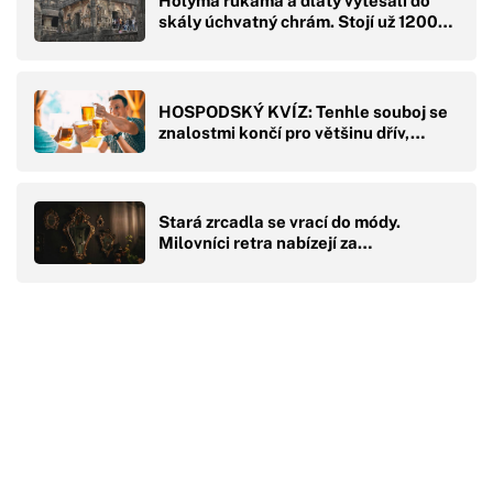
Holýma rukama a dláty vytesali do
skály úchvatný chrám. Stojí už 1200…
HOSPODSKÝ KVÍZ: Tenhle souboj se
znalostmi končí pro většinu dřív,…
Stará zrcadla se vrací do módy.
Milovníci retra nabízejí za…