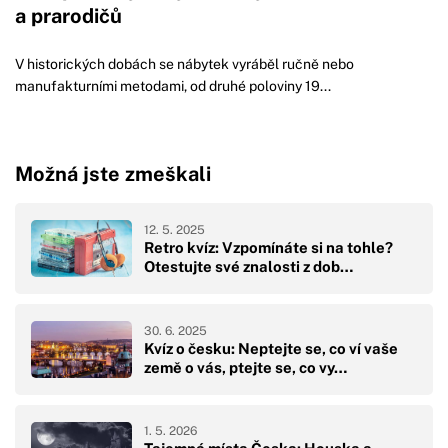
a prarodičů
V historických dobách se nábytek vyráběl ručně nebo
manufakturními metodami, od druhé poloviny 19...
Možná jste zmeškali
12. 5. 2025
Retro kvíz: Vzpomínáte si na tohle?
Otestujte své znalosti z dob…
30. 6. 2025
Kvíz o česku: Neptejte se, co ví vaše
země o vás, ptejte se, co vy…
1. 5. 2026