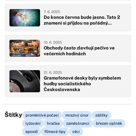
7. 6. 2025
Do konce června bude jasno. Tato 2
znamení si přijdou na pořádný…
10. 6. 2025
Obchody často zlevňují pečivo ve
večerních hodinách
21. 6. 2025
Gramofonové desky byly symbolem
hudby socialistického
Československa
Štítky
proměnlivé počasí
mrazivý únor
zážitky
lyžování
hračka
zaměstnanci
březen úplněk
epoxid
filmové tipy
věci