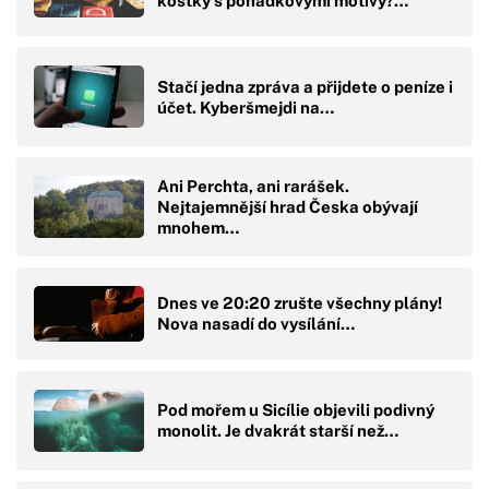
kostky s pohádkovými motivy?…
Stačí jedna zpráva a přijdete o peníze i
účet. Kyberšmejdi na…
Ani Perchta, ani rarášek.
Nejtajemnější hrad Česka obývají
mnohem…
Dnes ve 20:20 zrušte všechny plány!
Nova nasadí do vysílání…
Pod mořem u Sicílie objevili podivný
monolit. Je dvakrát starší než…