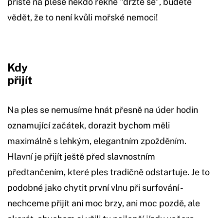
příště na plese někdo řekne "držte se", budete
vědět, že to není kvůli mořské nemoci!
Kdy
při
Na ples se nemusíme hnát přesně na úder hodin
oznamující začátek, dorazit bychom měli
maximálně s lehkým, elegantním zpožděním.
Hlavní je přijít ještě před slavnostním
předtančením, které ples tradičně odstartuje. Je to
podobné jako chytit první vlnu při surfování -
nechceme přijít ani moc brzy, ani moc pozdě, ale