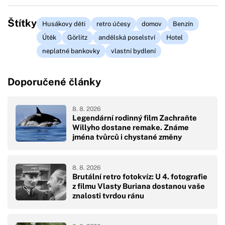
Štítky
Husákovy děti
retro účesy
domov
Benzín
Útěk
Görlitz
andělská poselství
Hotel
neplatné bankovky
vlastní bydlení
Doporučené články
8. 8. 2026
Legendární rodinný film Zachraňte
Willyho dostane remake. Známe
jména tvůrců i chystané změny
8. 8. 2026
Brutální retro fotokvíz: U 4. fotografie
z filmu Vlasty Buriana dostanou vaše
znalosti tvrdou ránu