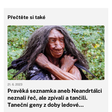
Přečtěte si také
21. 6. 2023
Pravěká seznamka aneb Neandrtálci
neznali řeč, ale zpívali a tančili.
Taneční geny z doby ledové…