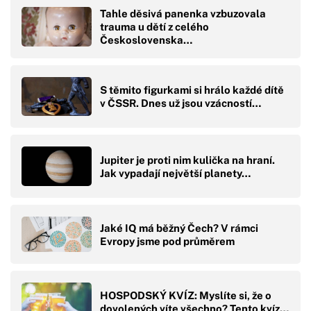
Tahle děsivá panenka vzbuzovala
trauma u dětí z celého
Československa…
S těmito figurkami si hrálo každé dítě
v ČSSR. Dnes už jsou vzácností…
Jupiter je proti nim kulička na hraní.
Jak vypadají největší planety…
Jaké IQ má běžný Čech? V rámci
Evropy jsme pod průměrem
HOSPODSKÝ KVÍZ: Myslíte si, že o
dovolených víte všechno? Tento kvíz…