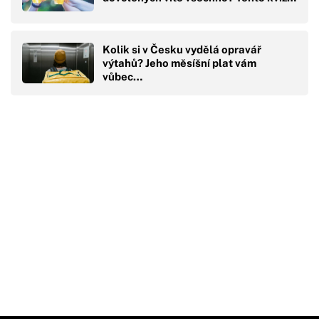
Kolik si v Česku vydělá opravář
výtahů? Jeho měsíšní plat vám
vůbec…