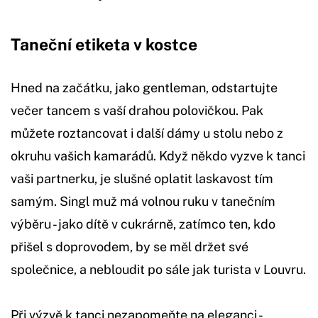
Taneční etiketa v kostce
Hned na začátku, jako gentleman, odstartujte
večer tancem s vaší drahou polovičkou. Pak
můžete roztancovat i další dámy u stolu nebo z
okruhu vašich kamarádů. Když někdo vyzve k tanci
vaši partnerku, je slušné oplatit laskavost tím
samým. Singl muž má volnou ruku v tanečním
výběru - jako dítě v cukrárně, zatímco ten, kdo
přišel s doprovodem, by se měl držet své
společnice, a nebloudit po sále jak turista v Louvru.
Při výzvě k tanci nezapomeňte na eleganci -