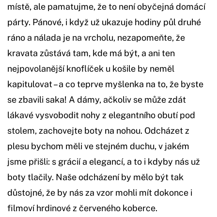
místě, ale pamatujme, že to není obyčejná domácí
párty. Pánové, i když už ukazuje hodiny půl druhé
ráno a nálada je na vrcholu, nezapomeňte, že
kravata zůstává tam, kde má být, a ani ten
nejpovolanější knoflíček u košile by neměl
kapitulovat – a co teprve myšlenka na to, že byste
se zbavili saka! A dámy, ačkoliv se může zdát
lákavé vysvobodit nohy z elegantního obutí pod
stolem, zachovejte boty na nohou. Odcházet z
plesu bychom měli ve stejném duchu, v jakém
jsme přišli: s grácií a elegancí, a to i kdyby nás už
boty tlačily. Naše odcházení by mělo být tak
důstojné, že by nás za vzor mohli mít dokonce i
filmoví hrdinové z červeného koberce.