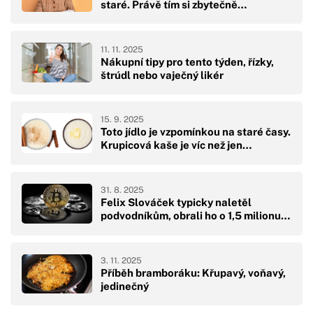
staré. Právě tím si zbytečně…
11. 11. 2025
Nákupní tipy pro tento týden, řízky,
štrúdl nebo vaječný likér
15. 9. 2025
Toto jídlo je vzpomínkou na staré časy.
Krupicová kaše je víc než jen…
31. 8. 2025
Felix Slováček typicky naletěl
podvodníkům, obrali ho o 1,5 milionu…
3. 11. 2025
Příběh bramboráku: Křupavý, voňavý,
jedinečný