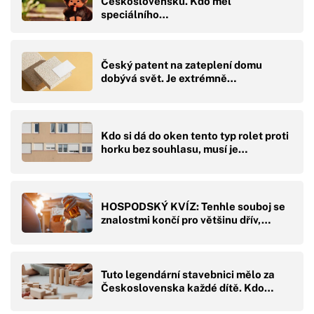
Československu. Kdo měl
speciálního…
Český patent na zateplení domu
dobývá svět. Je extrémně…
Kdo si dá do oken tento typ rolet proti
horku bez souhlasu, musí je…
HOSPODSKÝ KVÍZ: Tenhle souboj se
znalostmi končí pro většinu dřív,…
Tuto legendární stavebnici mělo za
Československa každé dítě. Kdo…