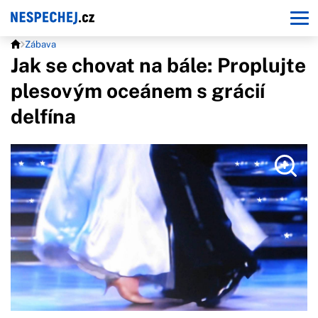
Zábava
Jak se chovat na bále: Proplujte
plesovým oceánem s grácií
delfína