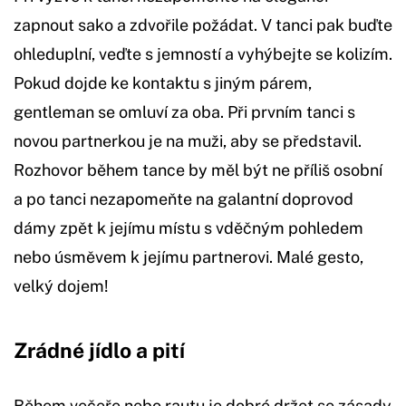
zapnout sako a zdvořile požádat. V tanci pak buďte
ohleduplní, veďte s jemností a vyhýbejte se kolizím.
Pokud dojde ke kontaktu s jiným párem,
gentleman se omluví za oba. Při prvním tanci s
novou partnerkou je na muži, aby se představil.
Rozhovor během tance by měl být ne příliš osobní
a po tanci nezapomeňte na galantní doprovod
dámy zpět k jejímu místu s vděčným pohledem
nebo úsměvem k jejímu partnerovi. Malé gesto,
velký dojem!
Zrádné jídlo a pití
Během večeře nebo rautu je dobré držet se zásady