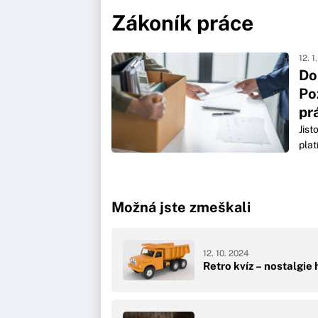
Zákoník práce
12. 1
Do
Po
pr
Jist
plat
Možná jste zmeškali
12. 10. 2024
Retro kvíz – nostalgie