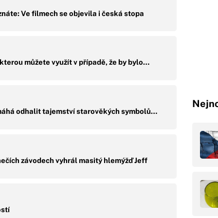
eznáte: Ve filmech se objevila i česká stopa
kterou můžete využít v případě, že by bylo…
Nejno
áhá odhalit tajemství starověkých symbolů…
nečích závodech vyhrál masitý hlemýžď Jeff
stí