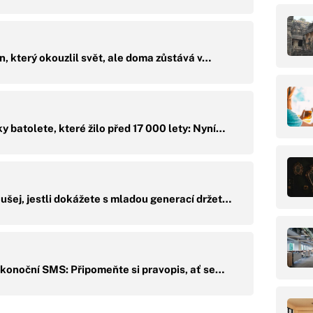
, který okouzlil svět, ale doma zůstává v…
y batolete, které žilo před 17 000 lety: Nyní…
šej, jestli dokážete s mladou generací držet…
ikonoční SMS: Připomeňte si pravopis, ať se…