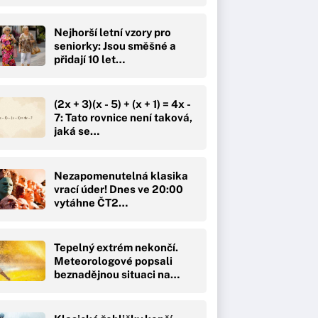
Nejhorší letní vzory pro
seniorky: Jsou směšné a
přidají 10 let…
(2x + 3)(x - 5) + (x + 1) = 4x -
7: Tato rovnice není taková,
jaká se…
Nezapomenutelná klasika
vrací úder! Dnes ve 20:00
vytáhne ČT2…
Tepelný extrém nekončí.
Meteorologové popsali
beznadějnou situaci na…