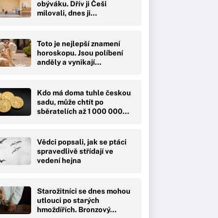
obýváku. Dřív ji Češi
milovali, dnes ji…
Toto je nejlepší znamení
horoskopu. Jsou políbení
anděly a vynikají…
Kdo má doma tuhle českou
sadu, může chtít po
sběratelích až 1 000 000…
Vědci popsali, jak se ptáci
spravedlivě střídají ve
vedení hejna
Starožitníci se dnes mohou
utlouci po starých
hmoždířích. Bronzový…