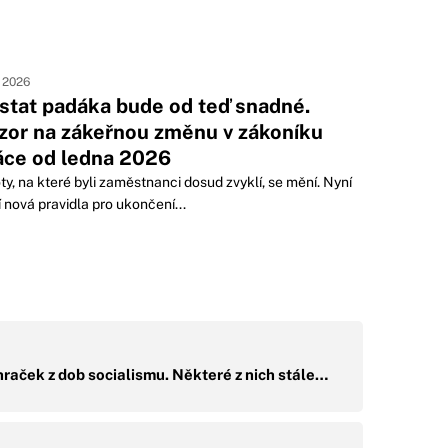
. 2026
stat padáka bude od teď snadné.
zor na zákeřnou změnu v zákoníku
áce od ledna 2026
oty, na které byli zaměstnanci dosud zvyklí, se mění. Nyní
í nová pravidla pro ukončení...
 hraček z dob socialismu. Některé z nich stále…