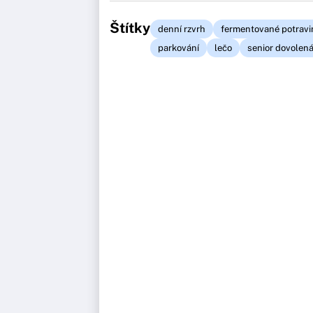
Štítky
denní rzvrh
fermentované potravi
parkování
lečo
senior dovolen