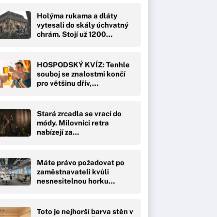
Holýma rukama a dláty
vytesali do skály úchvatný
chrám. Stojí už 1200…
HOSPODSKÝ KVÍZ: Tenhle
souboj se znalostmi končí
pro většinu dřív,…
Stará zrcadla se vrací do
módy. Milovníci retra
nabízejí za…
Máte právo požadovat po
zaměstnavateli kvůli
nesnesitelnou horku…
Toto je nejhorší barva stěn v