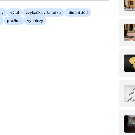
ny
výlet
žvýkačka v žaludku
hlídání dětí
á
pružina
vynálezy