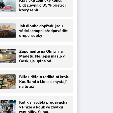
Klasické žehličky končí.
Lidl zlevnil o 35 % přístroj,
který žehlí…
Jak dlouho dopředu jsou
vědci schopni předpovědět
erupci sopky
Zapomeňte na Olmu i na
Madetu. Nejlepší máslo v
Česku je úplně od…
Billa udělala radikální krok.
Kaufland a Lidl se chystají
na totéž
Kolik si vydělá prodavačka
v Praze a kolik ve zbytku
republiky. Suma…