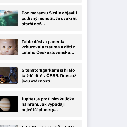
Pod mořem u Sicílie objevili
podivný monolit. Je dvakrát
starší než…
Tahle děsivá panenka
vzbuzovala trauma u dětí z
celého Československa…
S těmito figurkami si hrálo
každé dítě v ČSSR. Dnes už
jsou vzácností…
Jupiter je proti nim kulička
na hraní. Jak vypadají
největší planety…