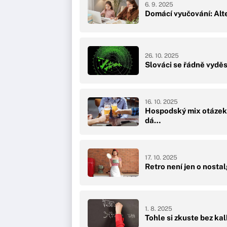
6. 9. 2025
Domácí vyučování: Alte
26. 10. 2025
Slováci se řádně vyděs
16. 10. 2025
Hospodský mix otázek:
dá…
17. 10. 2025
Retro není jen o nostalg
1. 8. 2025
Tohle si zkuste bez kal