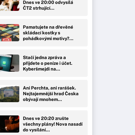
Dnes ve 20:00 odvysílá
ČT2 strhující…
Pamatujete na dřevěné
skládací kostky s
pohádkovými motivy?…
Stačí jedna zpráva a
přijdete o peníze i účet.
Kyberšmejdi na…
Ani Perchta, ani rarášek.
Nejtajemnější hrad Česka
obývají mnohem…
Dnes ve 20:20 zrušte
všechny plány! Nova nasadí
do vysílání…