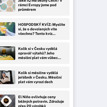
Jaké IQ má běžný Čech? V
rámci Evropy jsme pod
průměrem
HOSPODSKÝ KVÍZ: Myslíte
si, že o dovolených víte
všechno? Tento kvíz…
Kolik si v Česku vydělá
opravář výtahů? Jeho
měsíšní plat vám vůbec…
Kolik si měsíčne vydělá
jeřábník v Česku. Měsíční
plat vám vyrazí dech
El Niño ovlivňuje ceny
běžných potravin. Zdražuje
přes 20 výrobků