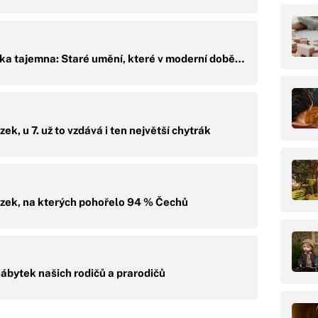
tka tajemna: Staré umění, které v moderní době…
ek, u 7. už to vzdává i ten největší chytrák
ázek, na kterých pohořelo 94 % Čechů
ábytek našich rodičů a prarodičů