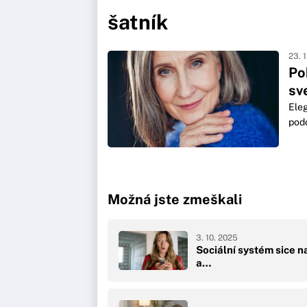
šatník
23. 
Po
sv
Eleg
podo
Možná jste zmeškali
3. 10. 2025
Sociální systém sice 
a…