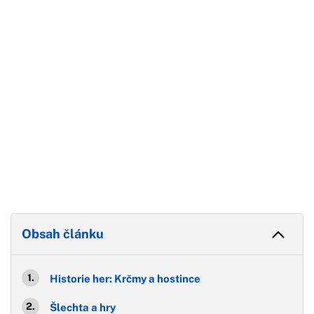
Konec reklamy
Obsah článku
Historie her: Krčmy a hostince
Šlechta a hry