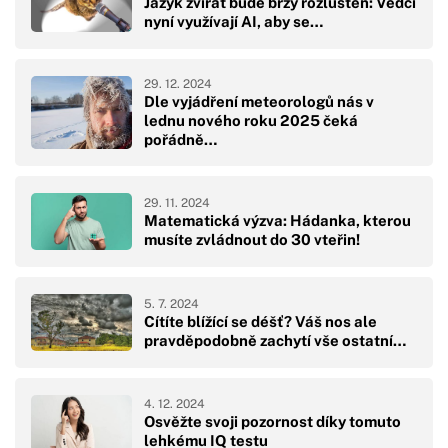
Jazyk zvířat bude brzy rozluštěn: Vědci
nyní využívají AI, aby se…
29. 12. 2024
Dle vyjádření meteorologů nás v
lednu nového roku 2025 čeká
pořádně…
29. 11. 2024
Matematická výzva: Hádanka, kterou
musíte zvládnout do 30 vteřin!
5. 7. 2024
Cítíte blížící se déšť? Váš nos ale
pravděpodobně zachytí vše ostatní…
4. 12. 2024
Osvěžte svoji pozornost díky tomuto
lehkému IQ testu