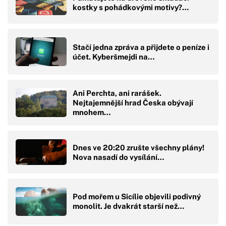
kostky s pohádkovými motivy?…
Stačí jedna zpráva a přijdete o peníze i
účet. Kyberšmejdi na…
Ani Perchta, ani rarášek.
Nejtajemnější hrad Česka obývají
mnohem…
Dnes ve 20:20 zrušte všechny plány!
Nova nasadí do vysílání…
Pod mořem u Sicílie objevili podivný
monolit. Je dvakrát starší než…