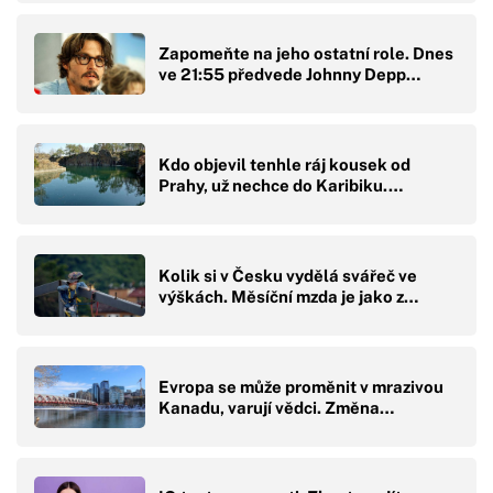
Zapomeňte na jeho ostatní role. Dnes
ve 21:55 předvede Johnny Depp…
Kdo objevil tenhle ráj kousek od
Prahy, už nechce do Karibiku.…
Kolik si v Česku vydělá svářeč ve
výškách. Měsíční mzda je jako z…
Evropa se může proměnit v mrazivou
Kanadu, varují vědci. Změna…