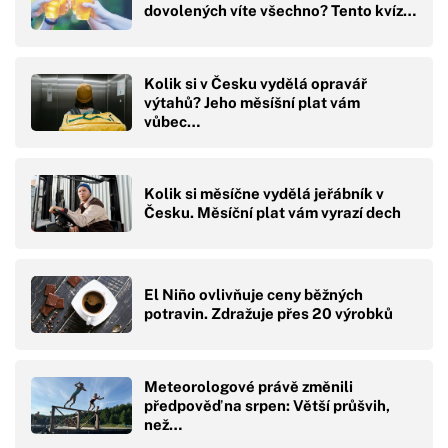
dovolených víte všechno? Tento kvíz…
Kolik si v Česku vydělá opravář
výtahů? Jeho měsíšní plat vám
vůbec…
Kolik si měsíčne vydělá jeřábník v
Česku. Měsíční plat vám vyrazí dech
El Niño ovlivňuje ceny běžných
potravin. Zdražuje přes 20 výrobků
Meteorologové právě změnili
předpověď na srpen: Větší průšvih,
než…