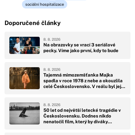
sociální hospitalizace
Doporučené články
8. 8. 2026
Na obrazovky se vrací 3 seriálové
pecky. Víme jako první, kdy to bude
8. 8. 2026
Tajemná mimozemšťanka Majka
spadla v roce 1978 z nebe a okouzlila
celé Československo. V reálu byl její
pád hodně drsný
8. 8. 2026
50 let od největší letecké tragédie v
Československu. Dodnes nikdo
nenatočil film, který by diváky
přikoval k obrazovkám