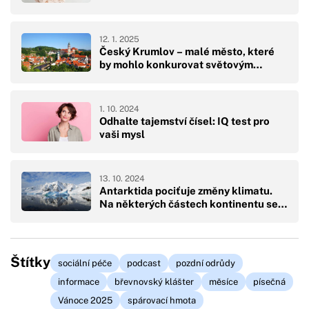
12. 1. 2025
Český Krumlov – malé město, které
by mohlo konkurovat světovým…
1. 10. 2024
Odhalte tajemství čísel: IQ test pro
vaši mysl
13. 10. 2024
Antarktida pociťuje změny klimatu.
Na některých částech kontinentu se…
Štítky
sociální péče
podcast
pozdní odrůdy
informace
břevnovský klášter
měsíce
písečná
Vánoce 2025
spárovací hmota