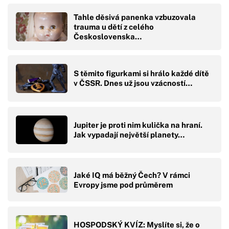
Tahle děsivá panenka vzbuzovala
trauma u dětí z celého
Československa…
S těmito figurkami si hrálo každé dítě
v ČSSR. Dnes už jsou vzácností…
Jupiter je proti nim kulička na hraní.
Jak vypadají největší planety…
Jaké IQ má běžný Čech? V rámci
Evropy jsme pod průměrem
HOSPODSKÝ KVÍZ: Myslíte si, že o