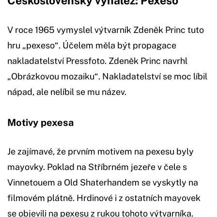
Československý vynález: Pexeso
V roce 1965 vymyslel výtvarník Zdeněk Princ tuto
hru „pexeso“. Účelem měla být propagace
nakladatelství Pressfoto. Zdeněk Princ navrhl
„Obrázkovou mozaiku“. Nakladatelství se moc líbil
nápad, ale nelíbil se mu název.
Motivy pexesa
Je zajímavé, že prvním motivem na pexesu byly
mayovky. Poklad na Stříbrném jezeře v čele s
Vinnetouem a Old Shaterhandem se vyskytly na
filmovém plátně. Hrdinové i z ostatních mayovek
se objevili na pexesu z rukou tohoto výtvarníka.