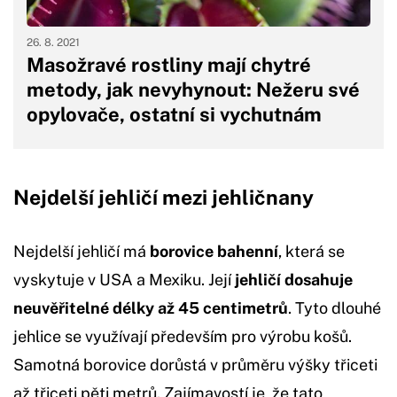
26. 8. 2021
Masožravé rostliny mají chytré
metody, jak nevyhynout: Nežeru své
opylovače, ostatní si vychutnám
Nejdelší jehličí mezi jehličnany
Nejdelší jehličí má
borovice bahenní
, která se
vyskytuje v USA a Mexiku. Její
jehličí dosahuje
neuvěřitelné délky až 45 centimetrů
. Tyto dlouhé
jehlice se využívají především pro výrobu košů.
Samotná borovice dorůstá v průměru výšky třiceti
až třiceti pěti metrů. Zajímavostí je, že tato