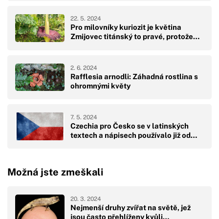
22. 5. 2024
Pro milovníky kuriozit je květina
Zmijovec titánský to pravé, protože…
2. 6. 2024
Rafflesia arnodli: Záhadná rostlina s
ohromnými květy
7. 5. 2024
Czechia pro Česko se v latinských
textech a nápisech používalo již od…
Možná jste zmeškali
20. 3. 2024
Nejmenší druhy zvířat na světě, jež
jsou často přehlíženy kvůli…