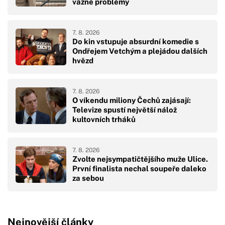
vážné problémy
7. 8. 2026
Do kin vstupuje absurdní komedie s
Ondřejem Vetchým a plejádou dalších
hvězd
7. 8. 2026
O víkendu miliony Čechů zajásají:
Televize spustí největší nálož
kultovních trháků
7. 8. 2026
Zvolte nejsympatičtějšího muže Ulice.
První finalista nechal soupeře daleko
za sebou
Nejnovější články