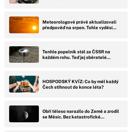
Meteorologové právě aktualizovali
předpověď na srpen. Tohle vyděsí…
Tenhle popelník stál za ČSSR na
každém rohu. Teď jej sběratelé…
HOSPODSKÝ KVÍZ: Co by měl každý
Čech stihnout do konce léta?
Obří těleso narazilo do Země a zrodil
se Měsíc. Bez katastrofické…