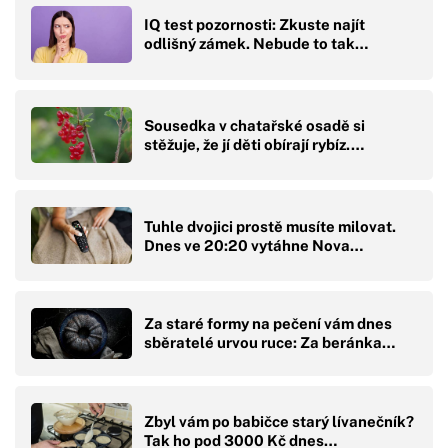
IQ test pozornosti: Zkuste najít
odlišný zámek. Nebude to tak…
Sousedka v chatařské osadě si
stěžuje, že jí děti obírají rybíz.…
Tuhle dvojici prostě musíte milovat.
Dnes ve 20:20 vytáhne Nova…
Za staré formy na pečení vám dnes
sběratelé urvou ruce: Za beránka…
Zbyl vám po babičce starý lívanečník?
Tak ho pod 3000 Kč dnes…