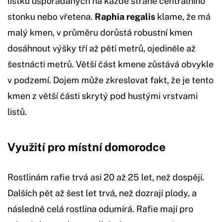
lístků uspořádaných na každé straně centrálního
stonku nebo vřetena.
Raphia regalis
klame, že má
malý kmen, v průměru dorůstá robustní kmen
dosáhnout výšky tří až pěti metrů, ojediněle až
šestnácti metrů. Větší část kmene zůstává obvykle
v podzemí. Dojem může zkreslovat fakt, že je tento
kmen z větší části skrytý pod hustými vrstvami
listů.
Využití pro místní domorodce
Rostlinám rafie trvá asi 20 až 25 let, než dospějí.
Dalších pět až šest let trvá, než dozrají plody, a
následně celá rostlina odumírá. Rafie mají pro