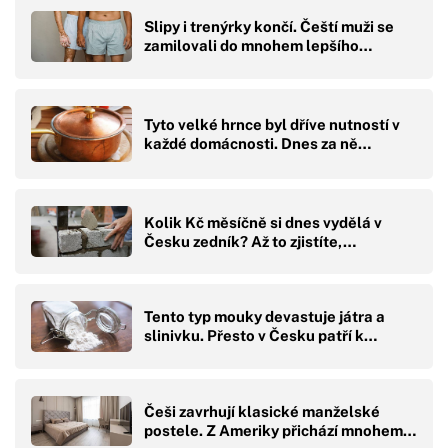
Slipy i trenýrky končí. Čeští muži se
zamilovali do mnohem lepšího…
Tyto velké hrnce byl dříve nutností v
každé domácnosti. Dnes za ně…
Kolik Kč měsíčně si dnes vydělá v
Česku zedník? Až to zjistíte,…
Tento typ mouky devastuje játra a
slinivku. Přesto v Česku patří k…
Češi zavrhují klasické manželské
postele. Z Ameriky přichází mnohem…