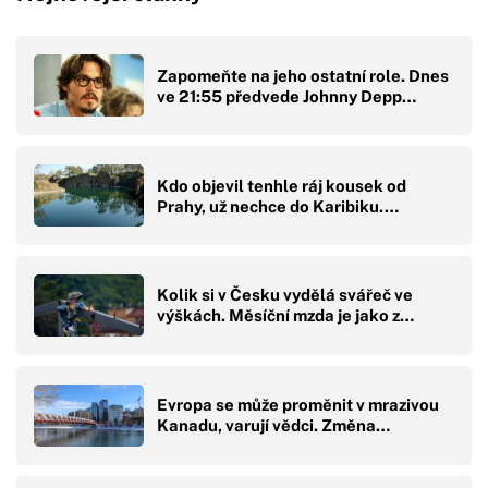
Zapomeňte na jeho ostatní role. Dnes
ve 21:55 předvede Johnny Depp…
Kdo objevil tenhle ráj kousek od
Prahy, už nechce do Karibiku.…
Kolik si v Česku vydělá svářeč ve
výškách. Měsíční mzda je jako z…
Evropa se může proměnit v mrazivou
Kanadu, varují vědci. Změna…