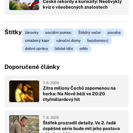
České rekordy a kuriozity: Neobvyklý
kvíz o všeobecných znalostech
Štítky
žárovky
sociální pomoc
Štědrý večer
povaha
smažený kapr
vánoční domy
bezdomovci
dobré zprávy
lidské tělo
oděv
Doporučené články
7. 8. 2026
Zítra miliony Čechů zapomenou na
horka: Na Nově běží ve 20:20
čtyřmiliardový hit
7. 8. 2026
Štáfek prozradil detaily. Ve 2. řadě
úspěšné série bude mít jeho postava