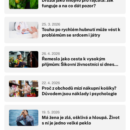
Droždí jako hnojivo pro rajčata: Jak
funguje a na co dát pozor?
25. 3. 2026
Touha po rychlém hubnutí může vést k
problémům se srdcem i játry
26. 4. 2026
Řemeslo jako cesta k vysokým
příjmům: Šikovní živnostníci si dnes…
22. 4. 2026
Proč z obchodů mizí nákupní košíky?
Důvodem jsou náklady i psychologie
19. 5. 2026
Má žena je zlá, ošklivá a hloupá. Život
s ní je jedno velké peklo