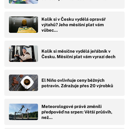
Kolik si v Česku vydělá opravář
výtahů? Jeho měsíšní plat vám
vůbec…
Kolik si měsíčne vydělá jeřábník v
Česku. Měsíční plat vám vyrazí dech
El Niño ovlivňuje ceny běžných
potravin. Zdražuje přes 20 výrobků
Meteorologové právě změnili
předpověď na srpen: Větší průšvih,
než…