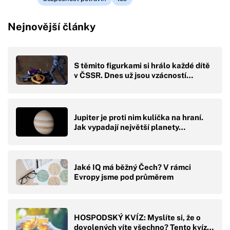
Nejnovější články
S těmito figurkami si hrálo každé dítě
v ČSSR. Dnes už jsou vzácností…
Jupiter je proti nim kulička na hraní.
Jak vypadají největší planety…
Jaké IQ má běžný Čech? V rámci
Evropy jsme pod průměrem
HOSPODSKÝ KVÍZ: Myslíte si, že o
dovolených víte všechno? Tento kvíz…