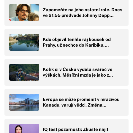
Zapomeňte na jeho ostatní role. Dnes
ve 21:55 předvede Johnny Depp…
Kdo objevil tenhle ráj kousek od
Prahy, už nechce do Karibiku.…
Kolik si v Česku vydělá svářeč ve
výškách. Měsíční mzda je jako z…
Evropa se může proměnit v mrazivou
Kanadu, varují vědci. Změna…
IQ test pozornosti: Zkuste najít