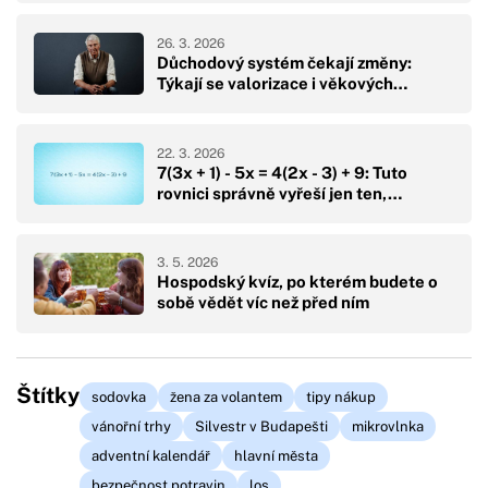
26. 3. 2026
Důchodový systém čekají změny:
Týkají se valorizace i věkových…
22. 3. 2026
7(3x + 1) - 5x = 4(2x - 3) + 9: Tuto
rovnici správně vyřeší jen ten,…
3. 5. 2026
Hospodský kvíz, po kterém budete o
sobě vědět víc než před ním
Štítky
sodovka
žena za volantem
tipy nákup
vánořní trhy
Silvestr v Budapešti
mikrovlnka
adventní kalendář
hlavní města
bezpečnost potravin
los