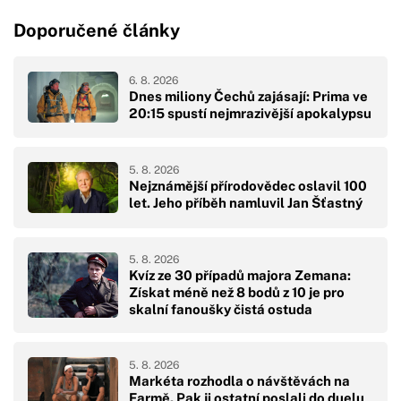
Doporučené články
6. 8. 2026
Dnes miliony Čechů zajásají: Prima ve
20:15 spustí nejmrazivější apokalypsu
5. 8. 2026
Nejznámější přírodovědec oslavil 100
let. Jeho příběh namluvil Jan Šťastný
5. 8. 2026
Kvíz ze 30 případů majora Zemana:
Získat méně než 8 bodů z 10 je pro
skalní fanoušky čistá ostuda
5. 8. 2026
Markéta rozhodla o návštěvách na
Farmě. Pak ji ostatní poslali do duelu