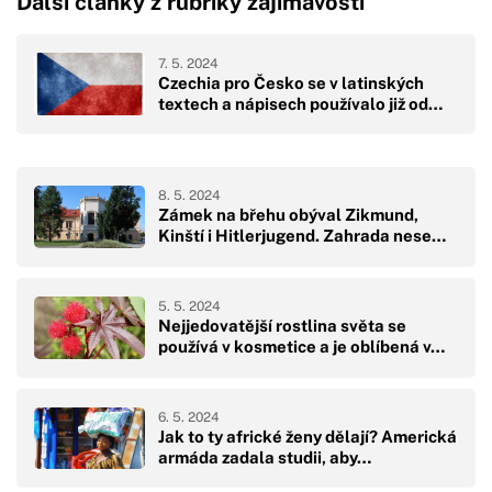
Další články z rubriky zajímavosti
7. 5. 2024
Czechia pro Česko se v latinských
textech a nápisech používalo již od…
8. 5. 2024
Zámek na břehu obýval Zikmund,
Kinští i Hitlerjugend. Zahrada nese…
5. 5. 2024
Nejjedovatější rostlina světa se
používá v kosmetice a je oblíbená v…
6. 5. 2024
Jak to ty africké ženy dělají? Americká
armáda zadala studii, aby…