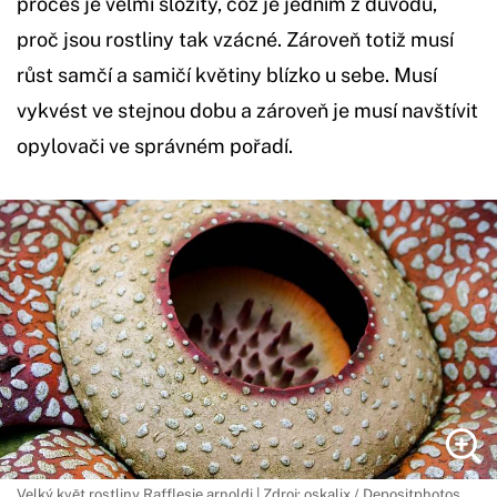
proces je velmi složitý, což je jedním z důvodů,
proč jsou rostliny tak vzácné. Zároveň totiž musí
růst samčí a samičí květiny blízko u sebe. Musí
vykvést ve stejnou dobu a zároveň je musí navštívit
opylovači ve správném pořadí.
Velký květ rostliny Rafflesie arnoldi | Zdroj: oskalix / Depositphotos