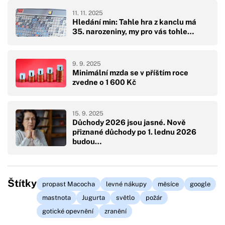
11. 11. 2025
Hledání min: Tahle hra z kanclu má
35. narozeniny, my pro vás tohle…
9. 9. 2025
Minimální mzda se v příštím roce
zvedne o 1 600 Kč
15. 9. 2025
Důchody 2026 jsou jasné. Nově
přiznané důchody po 1. lednu 2026
budou…
Štítky
propast Macocha
levné nákupy
měsíce
google
mastnota
Jugurta
světlo
požár
gotické opevnění
zranění