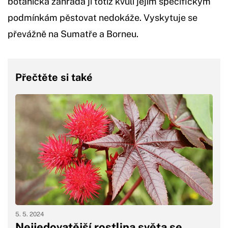
botanická zahrada ji totiž kvůli jejím specifickým
podmínkám pěstovat nedokáže. Vyskytuje se
převážně na Sumatře a Borneu.
Přečtěte si také
5. 5. 2024
Nejjedovatější rostlina světa se