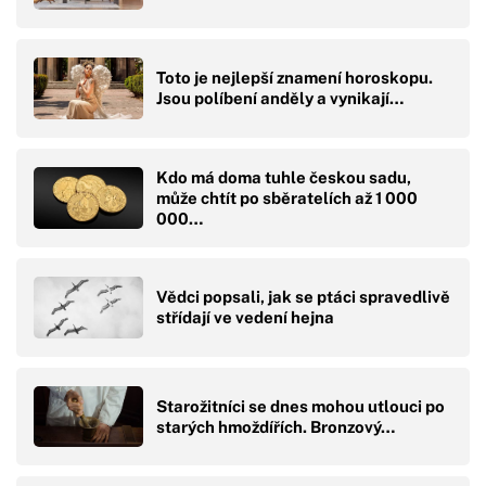
Toto je nejlepší znamení horoskopu.
Jsou políbení anděly a vynikají…
Kdo má doma tuhle českou sadu,
může chtít po sběratelích až 1 000
000…
Vědci popsali, jak se ptáci spravedlivě
střídají ve vedení hejna
Starožitníci se dnes mohou utlouci po
starých hmoždířích. Bronzový…