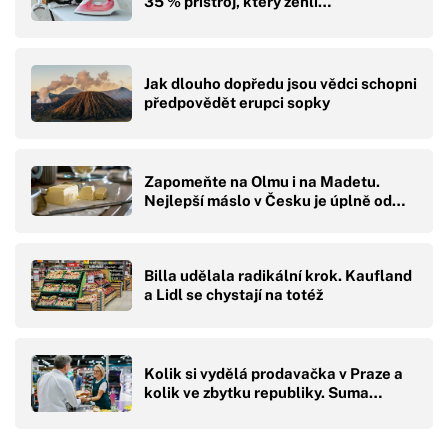
35 % přístroj, který žehlí…
Jak dlouho dopředu jsou vědci schopni
předpovědět erupci sopky
Zapomeňte na Olmu i na Madetu.
Nejlepší máslo v Česku je úplně od…
Billa udělala radikální krok. Kaufland
a Lidl se chystají na totéž
Kolik si vydělá prodavačka v Praze a
kolik ve zbytku republiky. Suma…