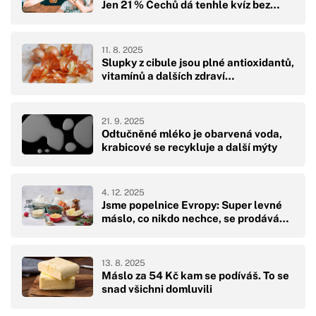
Jen 21 % Čechů dá tenhle kvíz bez…
11. 8. 2025
Slupky z cibule jsou plné antioxidantů,
vitamínů a dalších zdraví…
21. 9. 2025
Odtučněné mléko je obarvená voda,
krabicové se recykluje a další mýty
4. 12. 2025
Jsme popelnice Evropy: Super levné
máslo, co nikdo nechce, se prodává…
13. 8. 2025
Máslo za 54 Kč kam se podíváš. To se
snad všichni domluvili