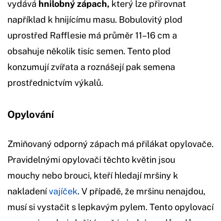
vydává
hnilobný zápach,
který lze přirovnat
například k hnijícímu masu. Bobulovitý plod
uprostřed Rafflesie má průměr 11–16 cm a
obsahuje několik tisíc semen. Tento plod
konzumují zvířata a roznášejí pak semena
prostřednictvím výkalů.
Opylování
Zmiňovaný odporný zápach má přilákat opylovače.
Pravidelnými opylovači těchto květin jsou
mouchy nebo brouci, kteří hledají mršiny k
nakladení
vajíček
. V případě, že mršinu nenajdou,
musí si vystačit s lepkavým pylem. Tento opylovací