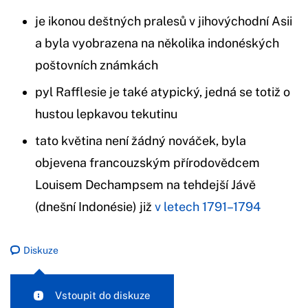
je ikonou deštných pralesů v jihovýchodní Asii
a byla vyobrazena na několika indonéských
poštovních známkách
pyl Rafflesie je také atypický, jedná se totiž o
hustou lepkavou tekutinu
tato květina není žádný nováček, byla
objevena francouzským přírodovědcem
Louisem Dechampsem na tehdejší Jávě
(dnešní Indonésie) již
v letech 1791–1794
Diskuze
Vstoupit do diskuze