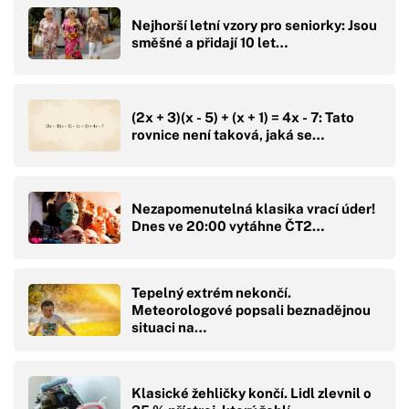
Nejhorší letní vzory pro seniorky: Jsou
směšné a přidají 10 let…
(2x + 3)(x - 5) + (x + 1) = 4x - 7: Tato
rovnice není taková, jaká se…
Nezapomenutelná klasika vrací úder!
Dnes ve 20:00 vytáhne ČT2…
Tepelný extrém nekončí.
Meteorologové popsali beznadějnou
situaci na…
Klasické žehličky končí. Lidl zlevnil o