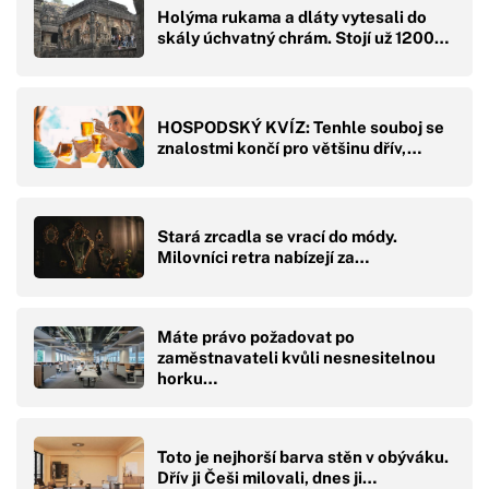
Holýma rukama a dláty vytesali do
skály úchvatný chrám. Stojí už 1200…
HOSPODSKÝ KVÍZ: Tenhle souboj se
znalostmi končí pro většinu dřív,…
Stará zrcadla se vrací do módy.
Milovníci retra nabízejí za…
Máte právo požadovat po
zaměstnavateli kvůli nesnesitelnou
horku…
Toto je nejhorší barva stěn v obýváku.
Dřív ji Češi milovali, dnes ji…