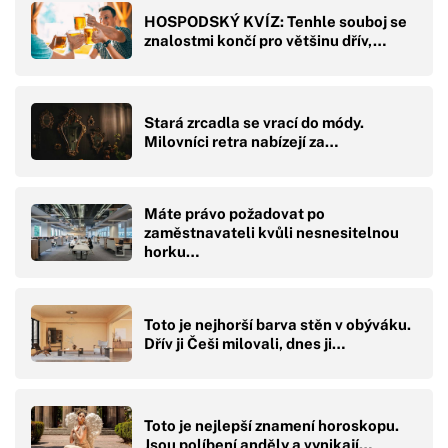
HOSPODSKÝ KVÍZ: Tenhle souboj se
znalostmi končí pro většinu dřív,…
Stará zrcadla se vrací do módy.
Milovníci retra nabízejí za…
Máte právo požadovat po
zaměstnavateli kvůli nesnesitelnou
horku…
Toto je nejhorší barva stěn v obýváku.
Dřív ji Češi milovali, dnes ji…
Toto je nejlepší znamení horoskopu.
Jsou políbení anděly a vynikají…