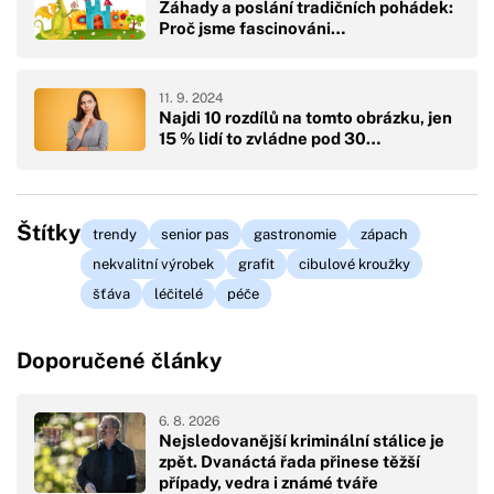
Záhady a poslání tradičních pohádek:
Proč jsme fascinováni…
11. 9. 2024
Najdi 10 rozdílů na tomto obrázku, jen
15 % lidí to zvládne pod 30…
Štítky
trendy
senior pas
gastronomie
zápach
nekvalitní výrobek
grafit
cibulové kroužky
šťáva
léčitelé
péče
Doporučené články
6. 8. 2026
Nejsledovanější kriminální stálice je
zpět. Dvanáctá řada přinese těžší
případy, vedra i známé tváře