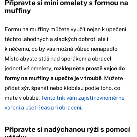
Připravte si mini omelety s formou na
muffiny
Formu na muffiny můžete využít nejen k upečení
těchto lahodných a sladkých dobrot, ale i
k něčemu, co by vás možná vůbec nenapadlo.
Místo abyste stáli nad sporákem a obraceli
jednotlivé omelety,
rozklepněte prostě vejce do
formy na muffiny a upečte je v troubě
. Můžete
přidat sýr, špenát nebo klobásu podle toho, co
máte v oblibě.
Tento trik vám zajistí rovnoměrné
vaření a ušetří čas při obracení.
Připravte si nadýchanou rýži s pomocí