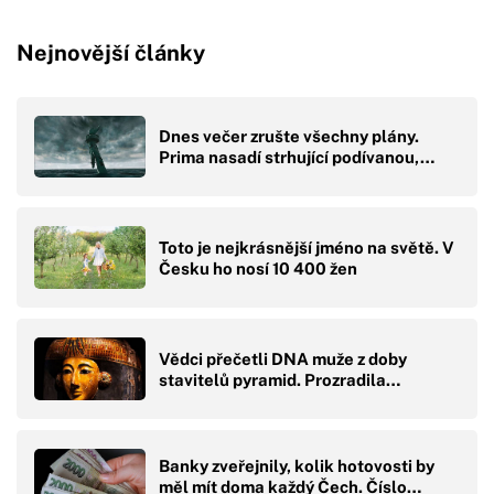
Nejnovější články
Dnes večer zrušte všechny plány.
Prima nasadí strhující podívanou,…
Toto je nejkrásnější jméno na světě. V
Česku ho nosí 10 400 žen
Vědci přečetli DNA muže z doby
stavitelů pyramid. Prozradila…
Banky zveřejnily, kolik hotovosti by
měl mít doma každý Čech. Číslo…