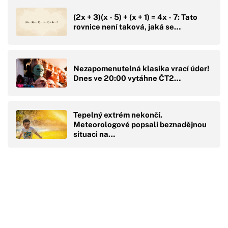
(2x + 3)(x - 5) + (x + 1) = 4x - 7: Tato
rovnice není taková, jaká se…
Nezapomenutelná klasika vrací úder!
Dnes ve 20:00 vytáhne ČT2…
Tepelný extrém nekončí.
Meteorologové popsali beznadějnou
situaci na…