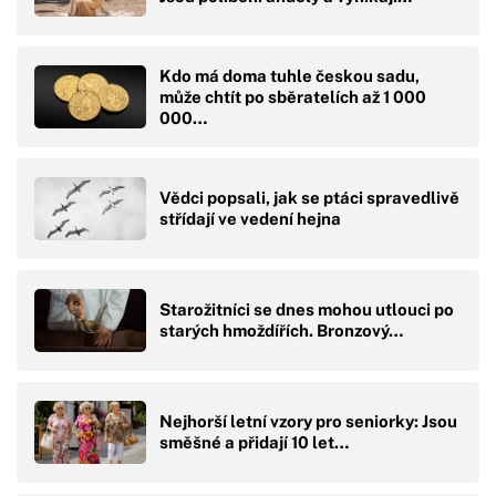
Kdo má doma tuhle českou sadu,
může chtít po sběratelích až 1 000
000…
Vědci popsali, jak se ptáci spravedlivě
střídají ve vedení hejna
Starožitníci se dnes mohou utlouci po
starých hmoždířích. Bronzový…
Nejhorší letní vzory pro seniorky: Jsou
směšné a přidají 10 let…