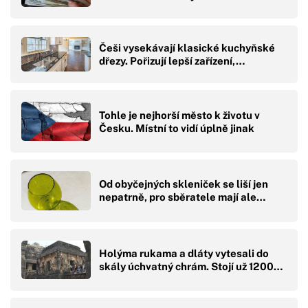
Češi vysekávají klasické kuchyňské
dřezy. Pořizují lepší zařízení,…
Tohle je nejhorší město k životu v
Česku. Místní to vidí úplně jinak
Od obyčejných skleniček se liší jen
nepatrně, pro sběratele mají ale…
Holýma rukama a dláty vytesali do
skály úchvatný chrám. Stojí už 1200…