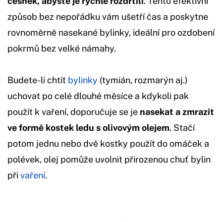
česnek, abyste je rychle rozdrtili
. Tento efektivní
způsob bez nepořádku vám ušetří čas a poskytne
rovnoměrně nasekané bylinky, ideální pro ozdobení
pokrmů bez velké námahy.
Budete-li chtít
bylinky
(tymián, rozmarýn aj.)
uchovat po celé dlouhé měsíce a kdykoli pak
použít k vaření, doporučuje se je
nasekat a zmrazit
ve formě kostek ledu s olivovým olejem
. Stačí
potom jednu nebo dvě kostky použít do omáček a
polévek, olej pomůže uvolnit přirozenou chuť bylin
při
vaření
.