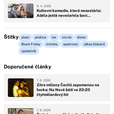
9. 4. 2026
Kultovní komedie, která nezestárla:
Adéla ještě nevečeřela baví…
Štítky
plast
plošina
los
sto let
doma
Black Friday
intimita
opatrnost
zákaz klokanů
společník
Doporučené články
7. 8. 2026
Zítra miliony Čechů zapomenou na
horka: Na Nově běží ve 20:20
čtyřmiliardový hit
7. 8. 2026