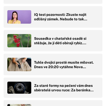
IQ test pozornosti: Zkuste najít
odlišný zámek. Nebude to tak…
Sousedka v chatařské osadě si
stěžuje, že jí děti obírají rybíz.…
Tuhle dvojici prostě musíte milovat.
Dnes ve 20:20 vytáhne Nova…
Za staré formy na pečení vám dnes
sběratelé urvou ruce: Za beránka…