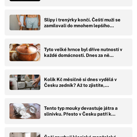
Slipy i trenýrky končí. Čeští muži se
zamilovali do mnohem lepšího…
Tyto velké hrnce byl dříve nutností v
každé domácnosti. Dnes za ně…
Kolik Kč měsíčně si dnes vydělá v
Česku zedník? Až to zjistíte,…
Tento typ mouky devastuje játra a
slinivku. Přesto v Česku patří k…