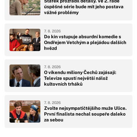
Štáfek prozradil detaily. Ve 2. řadě
úspěšné série bude mít jeho postava
vážné problémy
7. 8. 2026
Do kin vstupuje absurdní komedie s
Ondřejem Vetchým a plejádou dalších
hvězd
7. 8. 2026
O víkendu miliony Čechů zajásají:
Televize spustí největší nálož
kultovních trháků
7. 8. 2026
Zvolte nejsympatičtějšího muže Ulice.
První finalista nechal soupeře daleko
za sebou