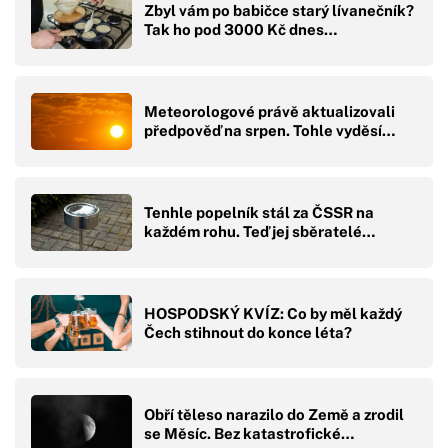
Zbyl vám po babičce starý lívanečník?
Tak ho pod 3000 Kč dnes…
Meteorologové právě aktualizovali
předpověď na srpen. Tohle vyděsí…
Tenhle popelník stál za ČSSR na
každém rohu. Teď jej sběratelé…
HOSPODSKÝ KVÍZ: Co by měl každý
Čech stihnout do konce léta?
Obří těleso narazilo do Země a zrodil
se Měsíc. Bez katastrofické…