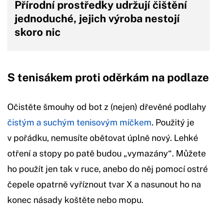
Přírodní prostředky udržují čištění
jednoduché, jejich výroba nestojí
skoro nic
S tenisákem proti oděrkám na podlaze
Očistěte šmouhy od bot z (nejen) dřevěné podlahy
čistým a suchým tenisovým míčkem
. Použitý je
v pořádku, nemusíte obětovat úplně nový. Lehké
otření a stopy po patě budou „vymazány“. Můžete
ho použít jen tak v ruce, anebo do něj pomocí ostré
čepele opatrně vyříznout tvar X a nasunout ho na
konec násady koštěte nebo mopu.