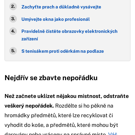
Zachyťte prach a důkladně vysávejte
Umývejte okna jako profesionál
Pravidelně čistěte obrazovky elektronických
zařízení
S tenisákem proti oděrkám na podlaze
Nejdřív se zbavte nepořádku
Než začnete uklízet nějakou místnost, odstraňte
veškerý nepořádek.
Rozdělte si ho pěkně na
hromádky předmětů, které lze recyklovat či
vyhodit do koše, a předmětů, které mohou být
darovány nebo vráceny na správné místo.
Váš