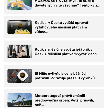
HOSPODSKÝ KVÍZ: Myslíte si, že o
dovolených víte všechno? Tento kvíz…
Kolik si v Česku vydělá opravář
výtahů? Jeho měsíšní plat vám
vůbec…
Kolik si měsíčne vydělá jeřábník v
Česku. Měsíční plat vám vyrazí dech
El Niño ovlivňuje ceny běžných
potravin. Zdražuje přes 20 výrobků
Meteorologové právě změnili
předpověď na srpen: Větší průšvih,
než…