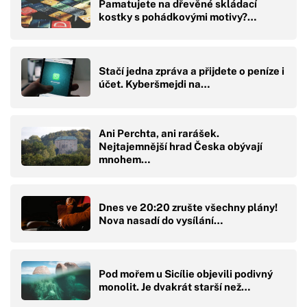
Pamatujete na dřevěné skládací
kostky s pohádkovými motivy?…
Stačí jedna zpráva a přijdete o peníze i
účet. Kyberšmejdi na…
Ani Perchta, ani rarášek.
Nejtajemnější hrad Česka obývají
mnohem…
Dnes ve 20:20 zrušte všechny plány!
Nova nasadí do vysílání…
Pod mořem u Sicílie objevili podivný
monolit. Je dvakrát starší než…