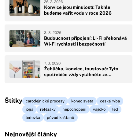
26. 2. 2026
Konvice jsou minulostí: Takhle
budeme vařit vodu v roce 2026
3. 3. 2026
Budoucnost připojení: Li-Fi překonává
Wi-Fi rychlostí i bezpečností
7. 3. 2026
Žehlička, konvice, toustovač: Tyto
spotřebiče vždy vytáhněte ze…
Štítky
čarodějnické procesy
konec světa
česká ryba
jóga
řetězáky
nepochopení
vajíčko
led
ledovka
původ kaštanů
Nejnovější články