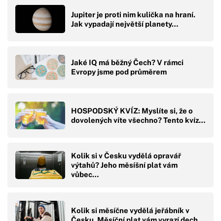
Jupiter je proti nim kulička na hraní.
Jak vypadají největší planety…
Jaké IQ má běžný Čech? V rámci
Evropy jsme pod průměrem
HOSPODSKÝ KVÍZ: Myslíte si, že o
dovolených víte všechno? Tento kvíz…
Kolik si v Česku vydělá opravář
výtahů? Jeho měsíšní plat vám
vůbec…
Kolik si měsíčne vydělá jeřábník v
Česku. Měsíční plat vám vyrazí dech