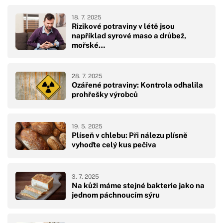
18. 7. 2025
Rizikové potraviny v létě jsou
například syrové maso a drůbež,
mořské…
28. 7. 2025
Ozářené potraviny: Kontrola odhalila
prohřešky výrobců
19. 5. 2025
Plíseň v chlebu: Při nálezu plísně
vyhoďte celý kus pečiva
3. 7. 2025
Na kůži máme stejné bakterie jako na
jednom páchnoucím sýru