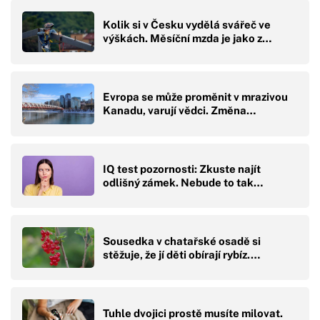
Kolik si v Česku vydělá svářeč ve
výškách. Měsíční mzda je jako z…
Evropa se může proměnit v mrazivou
Kanadu, varují vědci. Změna…
IQ test pozornosti: Zkuste najít
odlišný zámek. Nebude to tak…
Sousedka v chatařské osadě si
stěžuje, že jí děti obírají rybíz.…
Tuhle dvojici prostě musíte milovat.