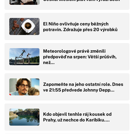
El Niño ovlivňuje ceny běžných
potravin. Zdražuje přes 20 výrobků
Meteorologové právě změnili
předpověď na srpen: Větší průšvih,
než…
Zapomeňte na jeho ostatní role. Dnes
ve 21:55 předvede Johnny Depp…
Kdo objevil tenhle ráj kousek od
Prahy, už nechce do Karibiku.…