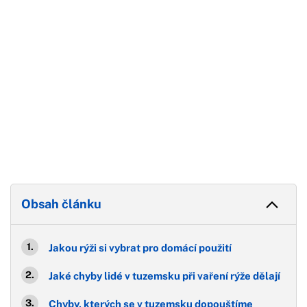
Obsah článku
Jakou rýži si vybrat pro domácí použití
Jaké chyby lidé v tuzemsku při vaření rýže dělají
Chyby, kterých se v tuzemsku dopouštíme