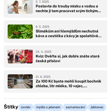
2. 7. 2025
Postavte do trouby misku s vodou a
nechte ji tam pracovat svým tichým…
6. 5. 2025
Slimákům ani hlemýžďům nechutná
káva a cestička z kávy je spolehlivě…
24. 4. 2025
Kvíz: Ověřte si, jak dobře znáte stará
česká přísloví
21. 6. 2025
Za 100 Kč byste mohli koupit bochník
chleba, litr mléka, 10 vajec,…
Štítky
úsměv
mýdlo s jelenem
seznamování
Jablonec