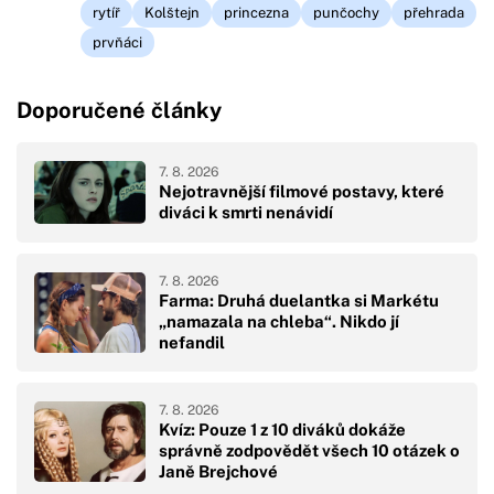
rytíř
Kolštejn
princezna
punčochy
přehrada
prvňáci
Doporučené články
7. 8. 2026
Nejotravnější filmové postavy, které
diváci k smrti nenávidí
7. 8. 2026
Farma: Druhá duelantka si Markétu
„namazala na chleba“. Nikdo jí
nefandil
7. 8. 2026
Kvíz: Pouze 1 z 10 diváků dokáže
správně zodpovědět všech 10 otázek o
Janě Brejchové