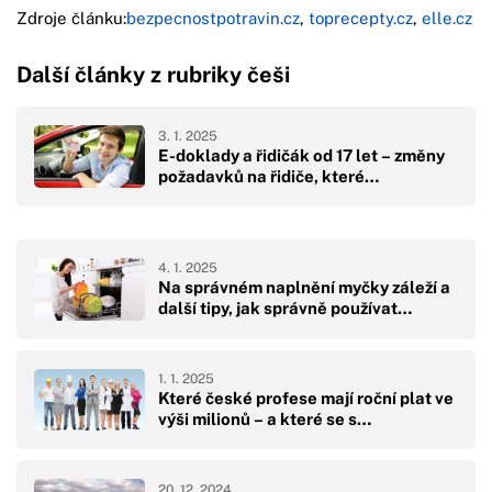
Zdroje článku:
bezpecnostpotravin.cz
,
toprecepty.cz
,
elle.cz
Další články z rubriky češi
3. 1. 2025
E-doklady a řidičák od 17 let – změny
požadavků na řidiče, které…
4. 1. 2025
Na správném naplnění myčky záleží a
další tipy, jak správně používat…
1. 1. 2025
Které české profese mají roční plat ve
výši milionů – a které se s…
20. 12. 2024