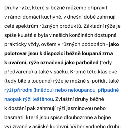
Druhy rýže, které si běžně můžeme připravit
v rámci domácí kuchyně, v dnešní době zahrnují
celé spektrům různých produktů. Základní rýže je
spíše kulatá a byla v našich končinách dostupná
prakticky vždy, ovšem v různých podobách –
jako
polotovar jsou k dispozici běžně loupaná zrna
k uvaření, rýže označená jako parboiled
(tedy
předvařená) a také v sáčku. Kromě této klasické
(tedy bílé a loupané) rýže je možné si pořídit také
rýži přírodní (hnědou) nebo neloupanou, případně
naopak rýži leštěnou
. Zvláštní druhy běžně
k dostání pak zahrnují rýži jasmínovou nebo
basmati, které jsou spíše dlouhozrnné a hojně
využívané v asijské kuchyni. Výběr vodného druhu