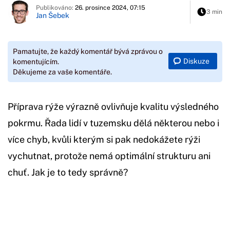
Publikováno:
26. prosince 2024, 07:15
3 min
Jan Šebek
Pamatujte, že každý komentář bývá zprávou o
Diskuze
komentujícím.
Děkujeme za vaše komentáře.
Příprava rýže výrazně ovlivňuje kvalitu výsledného
pokrmu. Řada lidí v tuzemsku dělá některou nebo i
více chyb, kvůli kterým si pak nedokážete rýži
vychutnat, protože nemá optimální strukturu ani
chuť. Jak je to tedy správně?
Začátek reklamy
Konec reklamy