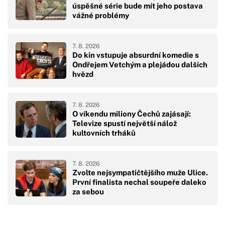
úspěšné série bude mít jeho postava
vážné problémy
7. 8. 2026
Do kin vstupuje absurdní komedie s
Ondřejem Vetchým a plejádou dalších
hvězd
7. 8. 2026
O víkendu miliony Čechů zajásají:
Televize spustí největší nálož
kultovních trháků
7. 8. 2026
Zvolte nejsympatičtějšího muže Ulice.
První finalista nechal soupeře daleko
za sebou