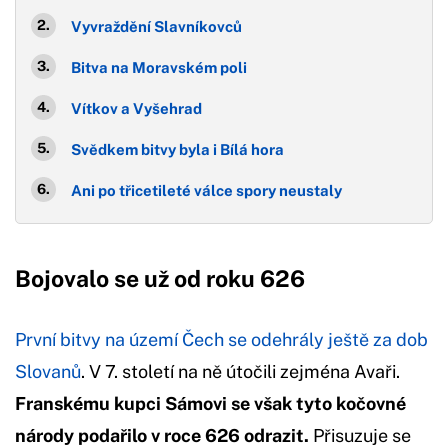
Vyvraždění Slavníkovců
Bitva na Moravském poli
Vítkov a Vyšehrad
Svědkem bitvy byla i Bílá hora
Ani po třicetileté válce spory neustaly
Bojovalo se už od roku 626
První bitvy na území Čech se odehrály ještě za dob
Slovanů
. V 7. století na ně útočili zejména Avaři.
Franskému kupci Sámovi se však tyto kočovné
národy podařilo v roce 626 odrazit.
Přisuzuje se