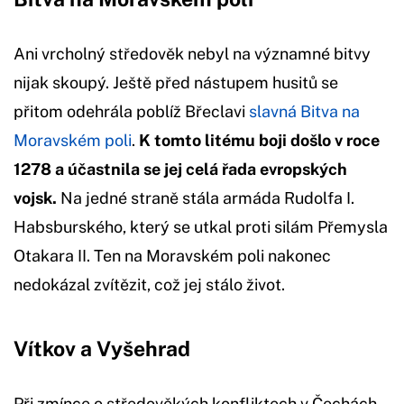
Ani vrcholný středověk nebyl na významné bitvy
nijak skoupý. Ještě před nástupem husitů se
přitom odehrála poblíž Břeclavi
slavná Bitva na
Moravském poli
.
K tomto litému boji došlo v roce
1278 a účastnila se jej celá řada evropských
vojsk.
Na jedné straně stála armáda Rudolfa I.
Habsburského, který se utkal proti silám Přemysla
Otakara II. Ten na Moravském poli nakonec
nedokázal zvítězit, což jej stálo život.
Vítkov a Vyšehrad
Při zmínce o středověkých konfliktech v Čechách