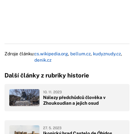
Zdroje článku:
cs.wikipedia.org
,
bellum.cz
,
kudyznudy.cz
,
denik.cz
Další články z rubriky historie
10. 11. 2023
Nálezy předchůdců člověka v
Zhoukoudian a jejich osud
27. 5. 2023
Ikonický hrad Castelo de Óbidos,