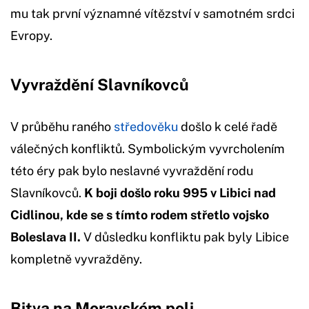
mu tak první významné vítězství v samotném srdci
Evropy.
Vyvraždění Slavníkovců
V průběhu raného
středověku
došlo k celé řadě
válečných konfliktů. Symbolickým vyvrcholením
této éry pak bylo neslavné vyvraždění rodu
Slavníkovců.
K boji došlo roku 995 v Libici nad
Cidlinou, kde se s tímto rodem střetlo vojsko
Boleslava II.
V důsledku konfliktu pak byly Libice
kompletně vyvražděny.
Bitva na Moravském poli