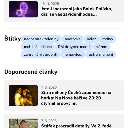
16. 11. 2025
Jste-li narozeni jako Bolek Polívka,
drží se vás záviděníhodná…
Štítky
nedostatek zeleniny
anatomie
nález
rodiny
mobilní aplikace
DM drogerie markt
vězení
zahraniční studenti
nemovitost
astro znamení
Doporučené články
7. 8. 2026
Zítra miliony Čechů zapomenou na
horka: Na Nově běží ve 20:20
čtyřmiliardový hit
7. 8. 2026
Štáfek prozradil detaily. Ve 2. řadě