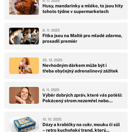
5. 11. 2025
Husy, mandarinky a mléko, to jsou hity
tohoto týdne v supermarketech
8. 11. 2025
Fitka jsou na Maltě pro mladé zdarma,
prosadil premiér
25. 12. 2025
Nevhodným dárkem může být i
třeba obyčejný adrenalinový zážitek
6. 11. 2025
Výběr dobrých zpráv, které vás potěší:
Pokácený strom nezemřel nebo…
10. 10. 2025
Dózy a krabičky na cukr, mouku či sůl
– retro kuchyňský trend, který…