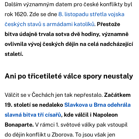
Dalším významným datem pro české konflikty byl
rok 1620. Zde se dne
8. listopadu střetla vojska
českých stavů s armádami katolíků
.
Přestože
bitva údajně trvala sotva dvě hodiny, významně
ovlivnila vývoj českých dějin na celá nadcházející
staletí.
Ani po třicetileté válce spory neustaly
Válčit se v Čechách jen tak nepřestalo.
Začátkem
19. století se nedaleko
Slavkova u Brna odehrála
slavná bitva tří císařů
, kde válčil i Napoleon
Bonaparte.
V rámci 1. světové války pak vstoupil
do dějin konflikt u Zborova. To jsou však jen