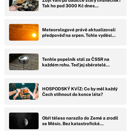
Zbyl vám po babičce starý lívanečník?
Tak ho pod 3000 Kč dnes…
Meteorologové právě aktualizovali
předpověď na srpen. Tohle vyděsí…
Tenhle popelník stál za ČSSR na
každém rohu. Teď jej sběratelé…
HOSPODSKÝ KVÍZ: Co by měl každý
Čech stihnout do konce léta?
Obří těleso narazilo do Země a zrodil
se Měsíc. Bez katastrofické…