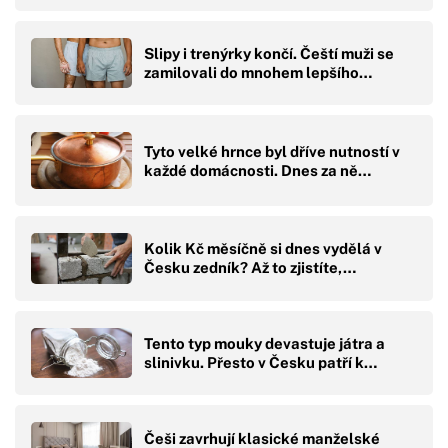
Slipy i trenýrky končí. Čeští muži se
zamilovali do mnohem lepšího…
Tyto velké hrnce byl dříve nutností v
každé domácnosti. Dnes za ně…
Kolik Kč měsíčně si dnes vydělá v
Česku zedník? Až to zjistíte,…
Tento typ mouky devastuje játra a
slinivku. Přesto v Česku patří k…
Češi zavrhují klasické manželské