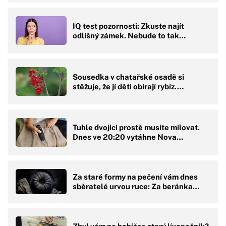
IQ test pozornosti: Zkuste najít
odlišný zámek. Nebude to tak…
Sousedka v chatařské osadě si
stěžuje, že jí děti obírají rybíz.…
Tuhle dvojici prostě musíte milovat.
Dnes ve 20:20 vytáhne Nova…
Za staré formy na pečení vám dnes
sběratelé urvou ruce: Za beránka…