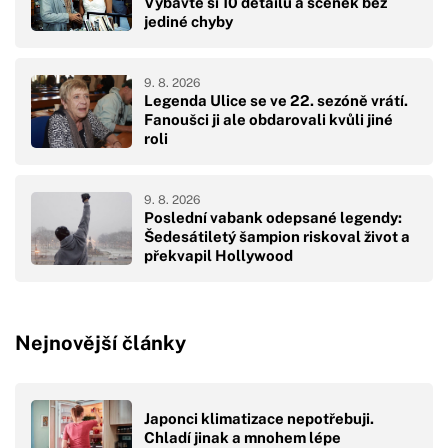
Vybavte si 10 detailů a scének bez
jediné chyby
9. 8. 2026
Legenda Ulice se ve 22. sezóně vrátí.
Fanoušci ji ale obdarovali kvůli jiné
roli
9. 8. 2026
Poslední vabank odepsané legendy:
Šedesátiletý šampion riskoval život a
překvapil Hollywood
Nejnovější články
Japonci klimatizace nepotřebuji.
Chladí jinak a mnohem lépe