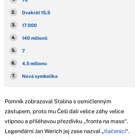
Dvakrát 15,5
17 000
140 milionů
7
4,5 milionu
Nová symbolika
Pomník zobrazoval Stalina s osmičlenným
zástupem, proto mu Češi dali velice záhy velice
vtipnou a přiléhavou přezdívku „fronta na maso“.
Legendární Jan Werich jej zase nazval „
tlačenicí
“.