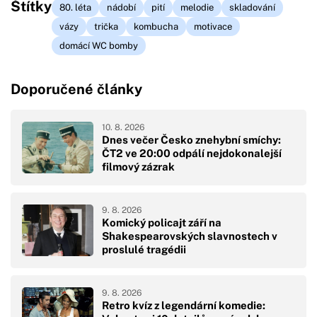
Štítky
80. léta
nádobí
pití
melodie
skladování
vázy
trička
kombucha
motivace
domácí WC bomby
Doporučené články
10. 8. 2026
Dnes večer Česko znehybní smíchy:
ČT2 ve 20:00 odpálí nejdokonalejší
filmový zázrak
9. 8. 2026
Komický policajt září na
Shakespearovských slavnostech v
proslulé tragédii
9. 8. 2026
Retro kvíz z legendární komedie: