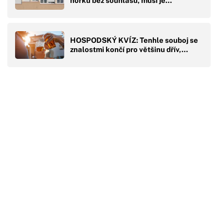
horku bez souhlasu, musí je…
HOSPODSKÝ KVÍZ: Tenhle souboj se
znalostmi končí pro většinu dřív,…