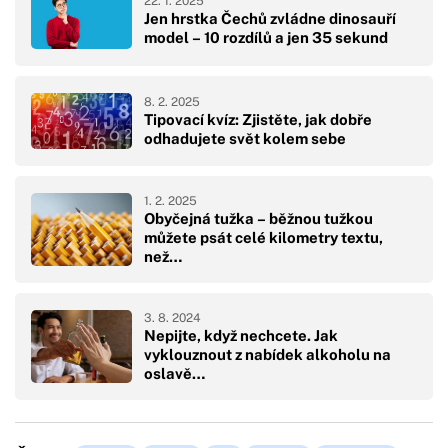
22. 1. 2025
Jen hrstka Čechů zvládne dinosauří
model – 10 rozdílů a jen 35 sekund
8. 2. 2025
Tipovací kvíz: Zjistěte, jak dobře
odhadujete svět kolem sebe
1. 2. 2025
Obyčejná tužka – běžnou tužkou
můžete psát celé kilometry textu,
než…
3. 8. 2024
Nepijte, když nechcete. Jak
vyklouznout z nabídek alkoholu na
oslavě…