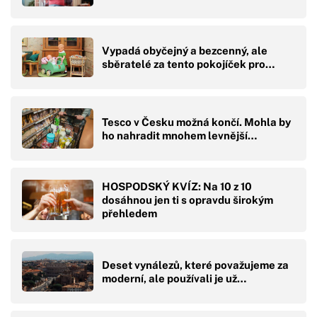
Vypadá obyčejný a bezcenný, ale
sběratelé za tento pokojíček pro…
Tesco v Česku možná končí. Mohla by
ho nahradit mnohem levnější…
HOSPODSKÝ KVÍZ: Na 10 z 10
dosáhnou jen ti s opravdu širokým
přehledem
Deset vynálezů, které považujeme za
moderní, ale používali je už…