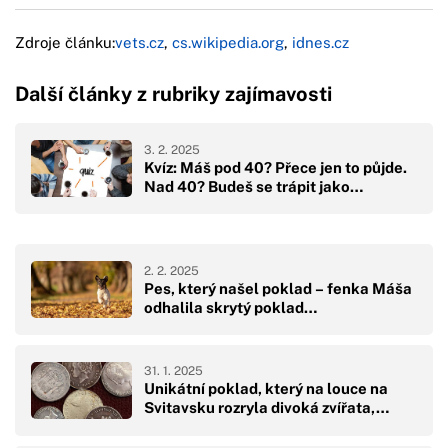
Zdroje článku:
vets.cz
,
cs.wikipedia.org
,
idnes.cz
Další články z rubriky zajímavosti
3. 2. 2025
Kvíz: Máš pod 40? Přece jen to půjde.
Nad 40? Budeš se trápit jako…
2. 2. 2025
Pes, který našel poklad – fenka Máša
odhalila skrytý poklad…
31. 1. 2025
Unikátní poklad, který na louce na
Svitavsku rozryla divoká zvířata,…