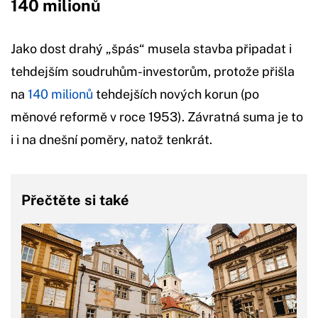
140 milionů
Jako dost drahý „špás“ musela stavba připadat i
tehdejším soudruhům-investorům, protože přišla
na
140 milionů
tehdejších nových korun (po
měnové reformě v roce 1953). Závratná suma je to
i i na dnešní poměry, natož tenkrát.
Přečtěte si také