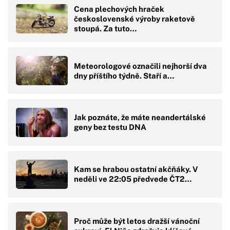
Cena plechových hraček
československé výroby raketově
stoupá. Za tuto…
Meteorologové označili nejhorší dva
dny příštího týdně. Staří a…
Jak poznáte, že máte neandertálské
geny bez testu DNA
Kam se hrabou ostatní akčňáky. V
neděli ve 22:05 předvede ČT2…
Proč může být letos dražší vánoční