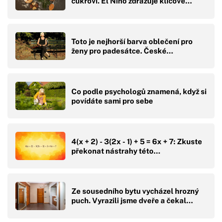
cukroví. El Niño zdražuje klíčové…
Toto je nejhorší barva oblečení pro
ženy pro padesátce. České…
Co podle psychologů znamená, když si
povídáte sami pro sebe
4(x + 2) - 3(2x - 1) + 5 = 6x + 7: Zkuste
překonat nástrahy této…
Ze sousedního bytu vycházel hrozný
puch. Vyrazili jsme dveře a čekal…