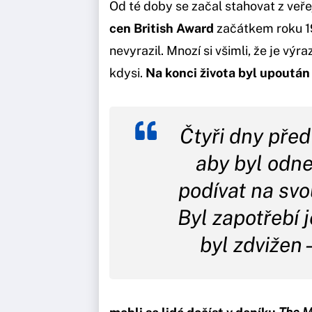
Od té doby se začal stahovat z veře
cen British Award
začátkem roku 19
nevyrazil. Mnozí si všimli, že je výr
kdysi.
Na konci života byl upoután
Čtyři dny před
aby byl odne
podívat na sv
Byl zapotřebí 
byl zdvižen –