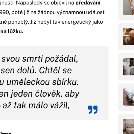
jnosti. Naposledy se objevil na
předávání
90, poté již na žádnou významnou událost
azně pohublý. Již nebyl tak energetický jako
 na lůžku.
 svou smrtí požádal,
sen dolů. Chtěl se
ou uměleckou sbírku.
jen jeden člověk, aby
 až tak málo vážil,