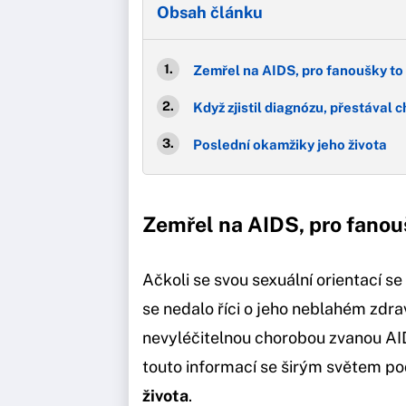
Obsah článku
Zemřel na AIDS, pro fanoušky to 
Když zjistil diagnózu, přestával ch
Poslední okamžiky jeho života
Zemřel na AIDS, pro fanou
Ačkoli se svou sexuální orientací se
se nedalo říci o jeho neblahém zdra
nevyléčitelnou chorobou zvanou AIDS
touto informací se širým světem po
života
.