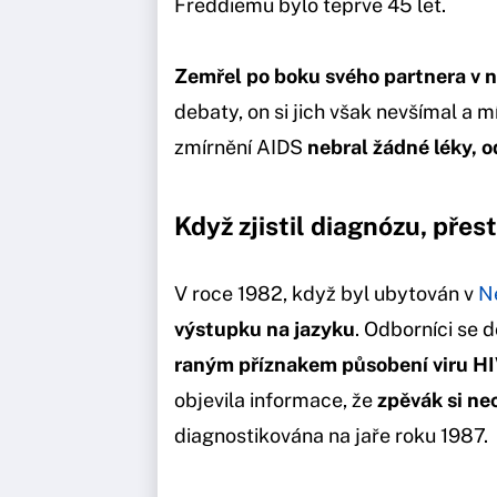
Freddiemu bylo teprve 45 let.
Zemřel po boku svého partnera
v 
debaty, on si jich však nevšímal a 
zmírnění AIDS
nebral žádné léky, o
Když zjistil diagnózu, přest
V roce 1982, když byl ubytován v
N
výstupku na jazyku
. Odborníci se 
raným příznakem působení viru H
objevila informace, že
zpěvák si ne
diagnostikována na jaře roku 1987.