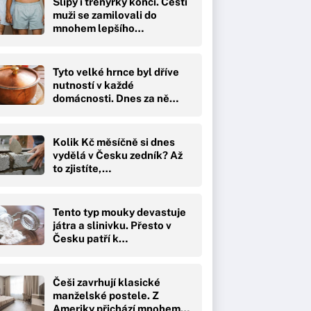
Slipy i trenýrky končí. Čeští
muži se zamilovali do
mnohem lepšího…
Tyto velké hrnce byl dříve
nutností v každé
domácnosti. Dnes za ně…
Kolik Kč měsíčně si dnes
vydělá v Česku zedník? Až
to zjistíte,…
Tento typ mouky devastuje
játra a slinivku. Přesto v
Česku patří k…
Češi zavrhují klasické
manželské postele. Z
Ameriky přichází mnohem…