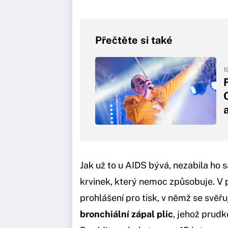
Přečtěte si také
1
Jak už to u AIDS bývá, nezabila ho
krvinek, který nemoc způsobuje. V 
prohlášení pro tisk, v němž se svěřu
bronchiální zápal plic
, jehož prud