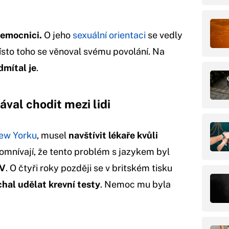
nemocnici
.
O jeho
sexuální orientaci
se vedly
místo toho se věnoval svému povolání. Na
dmítal je
.
ával chodit mezi lidi
ew Yorku
, musel
navštívit lékaře kvůli
domnívají, že tento problém s jazykem byl
IV
. O čtyři roky později se v britském tisku
chal udělat krevní testy
. Nemoc mu byla