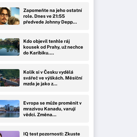
Zapomeňte na jeho ostatní
role. Dnes ve 21:55
předvede Johnny Depp…
Kdo objevil tenhle ráj
kousek od Prahy, už nechce
do Karibiku.…
Kolik si v Česku vydělá
svářeč ve výškách. Měsíční
mzda je jako z…
Evropa se může proměnit v
mrazivou Kanadu, varují
vědci. Změna…
IQ test pozornosti: Zkuste