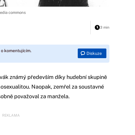
imedia commons
3 min
 o komentujícím.
Diskuze
ěvák známý především díky hudební skupině
mosexualitou. Naopak, zemřel za soustavné
sobně považoval za manžela.
REKLAMA