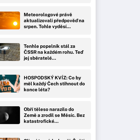
Meteorologové právě
aktualizovali předpověď na
srpen. Tohle vyděsí…
Tenhle popelník stál za
ČSSR na každém rohu. Teď
jej sběratelé…
HOSPODSKÝ KVÍZ: Co by
měl každý Čech stihnout do
konce léta?
Obří těleso narazilo do
Země a zrodil se Měsíc. Bez
katastrofické…