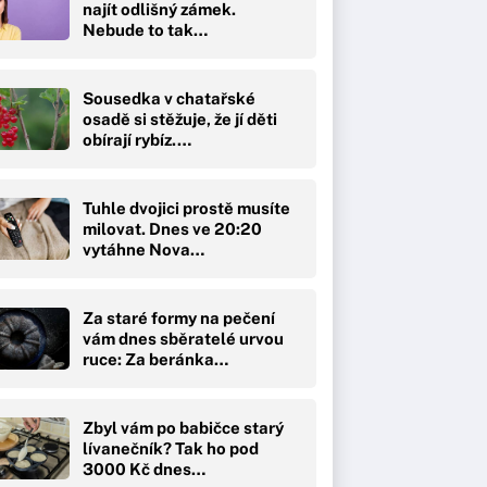
najít odlišný zámek.
Nebude to tak…
Sousedka v chatařské
osadě si stěžuje, že jí děti
obírají rybíz.…
Tuhle dvojici prostě musíte
milovat. Dnes ve 20:20
vytáhne Nova…
Za staré formy na pečení
vám dnes sběratelé urvou
ruce: Za beránka…
Zbyl vám po babičce starý
lívanečník? Tak ho pod
3000 Kč dnes…