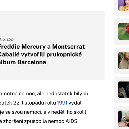
0. 5. 2024
Freddie Mercury a Montserrat
Caballé vytvořili průkopnické
album Barcelona
 samotná nemoc, ale nedostatek bílých
pátek 22. listopadu roku
1991
vydal
je se svou nemocí, a v neděli ho skolil
ké zhoršení způsobila nemoc AIDS.