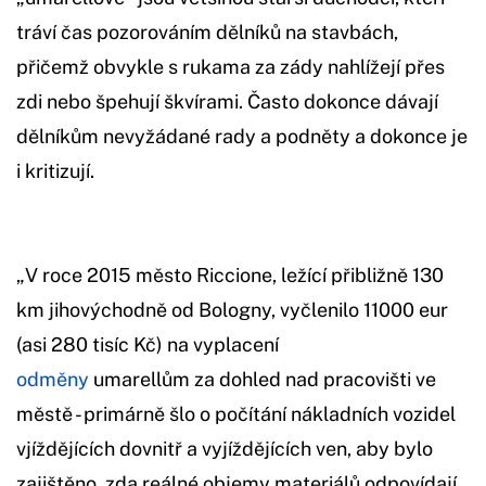
tráví čas pozorováním dělníků na stavbách,
přičemž obvykle s rukama za zády nahlížejí přes
zdi nebo špehují škvírami. Často dokonce dávají
dělníkům nevyžádané rady a podněty a dokonce je
i kritizují.
„V roce 2015 město Riccione, ležící přibližně 130
km jihovýchodně od Bologny, vyčlenilo 11000 eur
(asi 280 tisíc Kč) na vyplacení
odměny
umarellům za dohled nad pracovišti ve
městě - primárně šlo o počítání nákladních vozidel
vjíždějících dovnitř a vyjíždějících ven, aby bylo
zajištěno, zda reálné objemy materiálů odpovídají