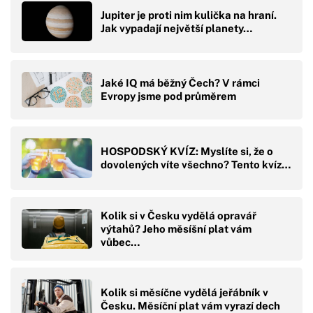
Jupiter je proti nim kulička na hraní.
Jak vypadají největší planety…
Jaké IQ má běžný Čech? V rámci
Evropy jsme pod průměrem
HOSPODSKÝ KVÍZ: Myslíte si, že o
dovolených víte všechno? Tento kvíz…
Kolik si v Česku vydělá opravář
výtahů? Jeho měsíšní plat vám
vůbec…
Kolik si měsíčne vydělá jeřábník v
Česku. Měsíční plat vám vyrazí dech