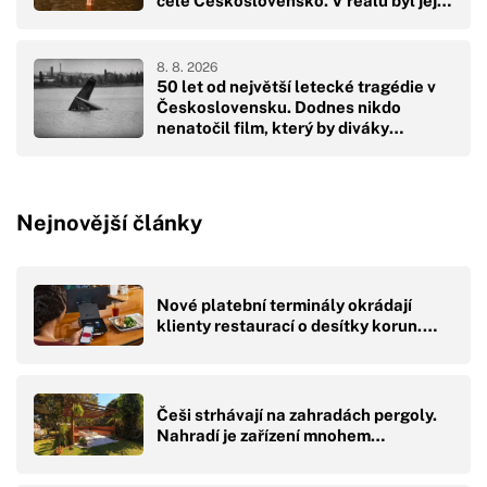
celé Československo. V reálu byl její
pád hodně drsný
8. 8. 2026
50 let od největší letecké tragédie v
Československu. Dodnes nikdo
nenatočil film, který by diváky
přikoval k obrazovkám
Nejnovější články
Nové platební terminály okrádají
klienty restaurací o desítky korun.…
Češi strhávají na zahradách pergoly.
Nahradí je zařízení mnohem…