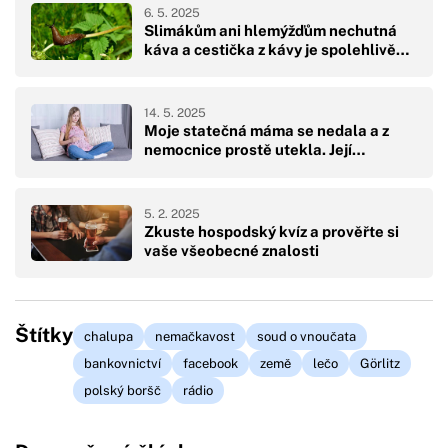
6. 5. 2025
Slimákům ani hlemýžďům nechutná
káva a cestička z kávy je spolehlivě…
14. 5. 2025
Moje statečná máma se nedala a z
nemocnice prostě utekla. Její…
5. 2. 2025
Zkuste hospodský kvíz a prověřte si
vaše všeobecné znalosti
Štítky
chalupa
nemačkavost
soud o vnoučata
bankovnictví
facebook
země
lečo
Görlitz
polský boršč
rádio