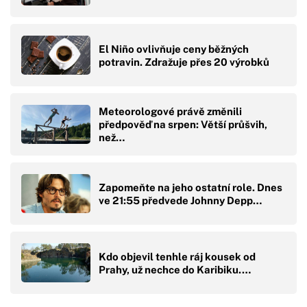
El Niño ovlivňuje ceny běžných
potravin. Zdražuje přes 20 výrobků
Meteorologové právě změnili
předpověď na srpen: Větší průšvih,
než…
Zapomeňte na jeho ostatní role. Dnes
ve 21:55 předvede Johnny Depp…
Kdo objevil tenhle ráj kousek od
Prahy, už nechce do Karibiku.…