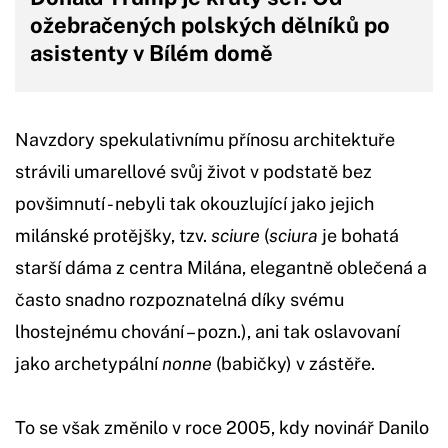
ožebračených polských dělníků po
asistenty v Bílém domě
Navzdory spekulativnímu přínosu architektuře
strávili umarellové svůj život v podstatě bez
povšimnutí - nebyli tak okouzlující jako jejich
milánské protějšky, tzv.
sciure
(
sciura
je bohatá
starší dáma z centra Milána, elegantně oblečená a
často snadno rozpoznatelná díky svému
lhostejnému chování – pozn.), ani tak oslavovaní
jako archetypální
nonne
(babičky) v zástěře.
To se však změnilo v roce 2005, kdy novinář Danilo