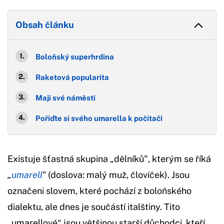
Obsah článku
Boloňský superhrdina
Raketová popularita
Mají své náměstí
Pořiďte si svého umarella k počítači
Existuje šťastná skupina „dělníků", kterým se říká
„
umarell
"
(doslova: malý muž, človíček). Jsou
označeni slovem, které pochází z boloňského
dialektu, ale dnes je součástí italštiny. Tito
„umarellové“ jsou většinou starší důchodci, kteří