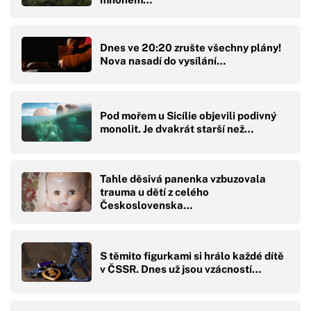
Dnes ve 20:20 zrušte všechny plány!
Nova nasadí do vysílání…
Pod mořem u Sicílie objevili podivný
monolit. Je dvakrát starší než…
Tahle děsivá panenka vzbuzovala
trauma u dětí z celého
Československa…
S těmito figurkami si hrálo každé dítě
v ČSSR. Dnes už jsou vzácností…