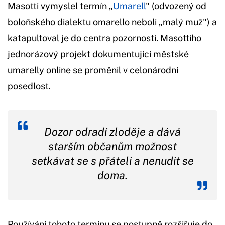
Masotti vymyslel termín „
Umarell
" (odvozený od
boloňského dialektu omarello neboli „malý muž") a
katapultoval je do centra pozornosti. Masottiho
jednorázový projekt dokumentující městské
umarelly online se proměnil v celonárodní
posedlost.
Dozor odradí zloděje a dává
starším občanům možnost
setkávat se s přáteli a nenudit se
doma.
Používání tohoto termínu se postupně rozšiřuje do