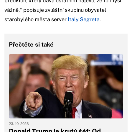
předklon, který dává ostatním najevo, že to myslí
vážně,“ popisuje zvláštní skupinu obyvatel
starobylého města server
Italy Segreta
.
Přečtěte si také
23. 10. 2023
Donald Trump je krutý šéf: Od