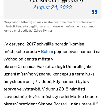
— Tom Sutcliffe (@tds153)
August 24, 2023
"Naprosto nádherný snímek ze slavnostního otevření boloňského
náměstí Piazzetta degli Umarells....které je nyní na mém seznamu,
kams e chci podívat." Zdroj: Twitter
„V červenci 2017 schválila poradní komise
městského úřadu v
Boloni
pojmenování náměstí na
východ od centra města v
okrese Cirenaica Piazzetta degli Umarells jako
uznání místního významu konceptu a termínu - s
úmyslnou ironií již v době, kdy náměstí bylo v
teprve ve výstavbě. V dubnu 2018 náměstí
slavnostně ,otevřel´ městský radní Matteo Lepore,
okresní prezident Simone Borsari, „pán umarelů “