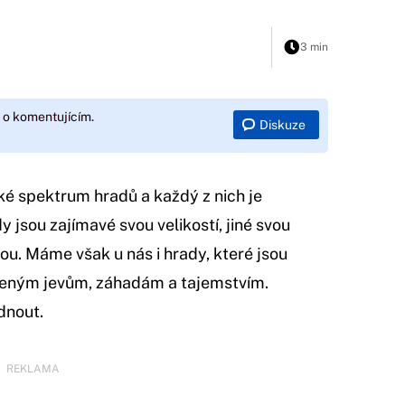
3 min
 o komentujícím.
Diskuze
é spektrum hradů a každý z nich je
 jsou zajímavé svou velikostí, jiné svou
nou. Máme však u nás i hrady, které jsou
zeným jevům, záhadám a tajemstvím.
dnout.
REKLAMA