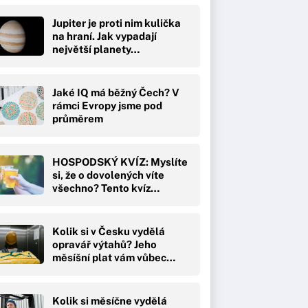
Jupiter je proti nim kulička
na hraní. Jak vypadají
největší planety…
Jaké IQ má běžný Čech? V
rámci Evropy jsme pod
průměrem
HOSPODSKÝ KVÍZ: Myslíte
si, že o dovolených víte
všechno? Tento kvíz…
Kolik si v Česku vydělá
opravář výtahů? Jeho
měsíšní plat vám vůbec…
Kolik si měsíčne vydělá