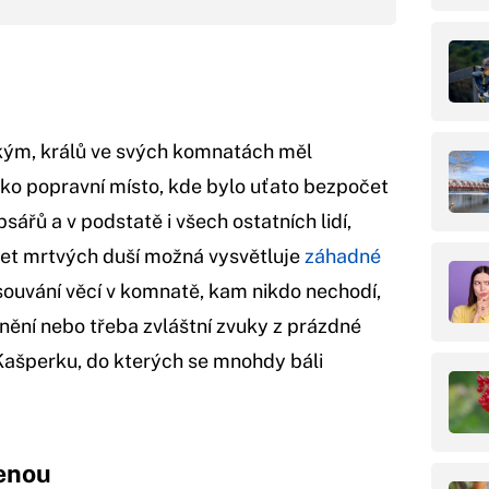
kým, králů ve svých komnatách měl
ako popravní místo, kde bylo uťato bezpočet
psářů a v podstatě i všech ostatních lidí,
čet mrtvých duší možná vysvětluje
záhadné
esouvání věcí v komnatě, kam nikdo nechodí,
inění nebo třeba zvláštní zvuky z prázdné
Kašperku, do kterých se mnohdy báli
enou