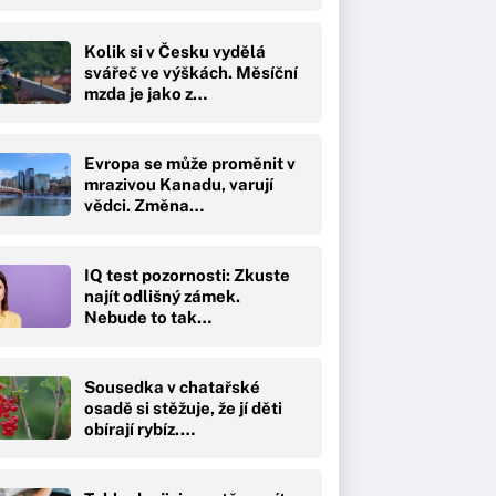
Kolik si v Česku vydělá
svářeč ve výškách. Měsíční
mzda je jako z…
Evropa se může proměnit v
mrazivou Kanadu, varují
vědci. Změna…
IQ test pozornosti: Zkuste
najít odlišný zámek.
Nebude to tak…
Sousedka v chatařské
osadě si stěžuje, že jí děti
obírají rybíz.…