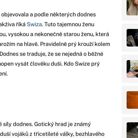
 objevovala a podle některých dodnes
akživa říká
Swiza
. Tuto tajemnou ženu
tlou, vysokou a nekonečně starou ženu, která
parožím na hlavě. Pravidelně prý krouží kolem
. Dodnes se traduje, že se nejedná o běžné
chopen vysát člověku duši. Kdo Swize prý
ení.
 síly dodnes. Gotický hrad je známý
 duší vojáků z třicetileté války, bezhlavého