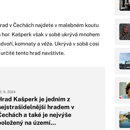
hrad v Čechách najdete v malebném koutu
hor. Kašperk však v sobě ukrývá mnohem
nádvoří, komnaty a věže. Ukrývá v sobě cosi
určitě tento hrad navštivte.
2. 9. 2024
Hrad Kašperk je jedním z
nejstrašidelnější hradem v
Čechách a také je nejvýše
položený na území…