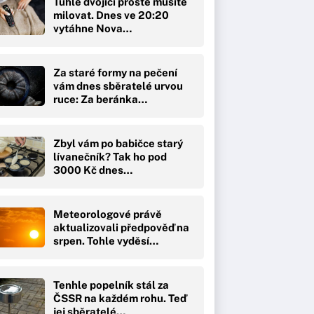
Tuhle dvojici prostě musíte
milovat. Dnes ve 20:20
vytáhne Nova…
Za staré formy na pečení
vám dnes sběratelé urvou
ruce: Za beránka…
Zbyl vám po babičce starý
lívanečník? Tak ho pod
3000 Kč dnes…
Meteorologové právě
aktualizovali předpověď na
srpen. Tohle vyděsí…
Tenhle popelník stál za
ČSSR na každém rohu. Teď
jej sběratelé…