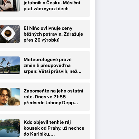
jeřábník v Česku. Měsíční
plat vám vyrazí dech
El Niño ovlivňuje ceny
běžných potravin. Zdražuje
přes 20 výrobků
Meteorologové právě
změnili předpověď na
srpen: Větší průšvih, než…
Zapomeňte na jeho ostatní
role. Dnes ve 21:55
předvede Johnny Depp…
Kdo objevil tenhle ráj
kousek od Prahy, už nechce
do Karibiku.…