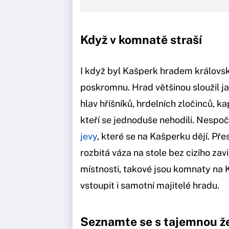
Když v komnatě straší
I když byl Kašperk hradem královs
poskromnu. Hrad většinou sloužil j
hlav hříšníků, hrdelních zločinců, ka
kteří se jednoduše nehodili. Nespo
jevy
, které se na Kašperku dějí. Př
rozbitá váza na stole bez cizího zav
místnosti, takové jsou komnaty na 
vstoupit i samotní majitelé hradu.
Seznamte se s tajemnou ž