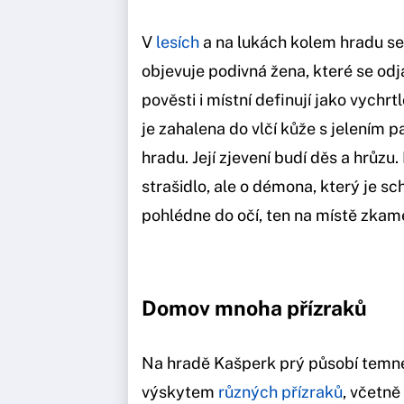
V
lesích
a na lukách kolem hradu se
objevuje podivná žena, které se odj
pověsti i místní definují jako vychr
je zahalena do vlčí kůže s jelením 
hradu. Její zjevení budí děs a hrůzu
strašidlo, ale o démona, který je s
pohlédne do očí, ten na místě zkam
Domov mnoha přízraků
Na hradě Kašperk prý působí temné
výskytem
různých přízraků
, včetně