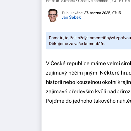
Foto: Jiří Strašek / Creative commons, CC-BY-SA
Publikováno:
27. března 2025, 07:15
Jan Šebek
Pamatujte, že každý komentář bývá zprávou
Děkujeme za vaše komentáře.
V České republice máme velmi širok
zajímavý něčím jiným. Některé hrady
historií nebo kouzelnou okolní kraji
zajímavé především kvůli nadpřiro
Pojďme do jednoho takového nahlé