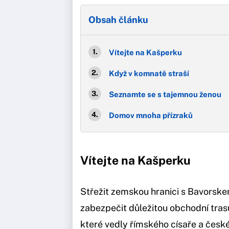
Obsah článku
Vítejte na Kašperku
Když v komnatě straší
Seznamte se s tajemnou ženou
Domov mnoha přízraků
Vítejte na Kašperku
Střežit zemskou hranici s Bavorske
zabezpečit důležitou obchodní trasu 
které vedly římského císaře a česk