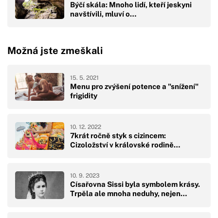
Býčí skála: Mnoho lidí, kteří jeskyni
navštívili, mluví o…
Možná jste zmeškali
15. 5. 2021
Menu pro zvýšení potence a "snížení"
frigidity
10. 12. 2022
7krát ročně styk s cizincem:
Cizoložství v královské rodině…
10. 9. 2023
Císařovna Sissi byla symbolem krásy.
Trpěla ale mnoha neduhy, nejen…