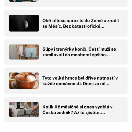
Obří těleso narazilo do Země a zrodil
se Měsíc. Bez katastrofické…
Slipy i trenýrky končí. Čeští muži se
zamilovali do mnohem lepšího…
Tyto velké hrnce byl dříve nutností v
každé domácnosti. Dnes za ně…
Kolik Kč měsíčně si dnes vydělá v
Česku zedník? Až to zjistíte,…