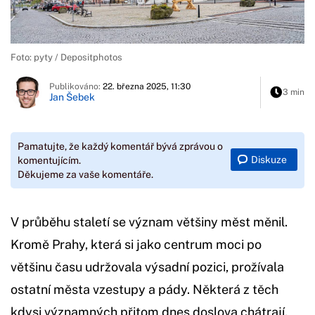
Foto: pyty / Depositphotos
Publikováno:
22. března 2025, 11:30
3 min
Jan Šebek
Pamatujte, že každý komentář bývá zprávou o
Diskuze
komentujícím.
Děkujeme za vaše komentáře.
V průběhu staletí se význam většiny měst měnil.
Kromě Prahy, která si jako centrum moci po
většinu času udržovala výsadní pozici, prožívala
ostatní města vzestupy a pády. Některá z těch
kdysi významných přitom dnes doslova chátrají.