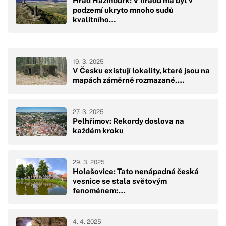
Hrad Hazmburk: V hradu má být v
podzemí ukryto mnoho sudů
kvalitního…
19. 3. 2025
V Česku existují lokality, které jsou na
mapách záměrně rozmazané,…
27. 3. 2025
Pelhřimov: Rekordy doslova na
každém kroku
29. 3. 2025
Holašovice: Tato nenápadná česká
vesnice se stala světovým
fenoménem:…
4. 4. 2025