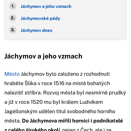
Jáchymov a jeho vzmach
Jáchymovské pády
Jáchymov dnes
Jáchymov a jeho vzmach
Město
Jáchymov bylo založeno z rozhodnutí
hraběte Šlika v roce 1516 na místě bohatých
nalezišť stříbra. Rozvoj města byl nesmírně prudký
a již v roce 1520 mu byl králem Ludvíkem
Jagellonským udělen titul svobodného horního
města.
Do Jáchymova mířili horníci i podnikatelé
z celého širokého okolí
, nejen z Čech, ale i ze