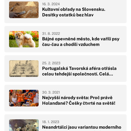
16. 3. 2024
Kultovní obřady na Slovensku.
Desítky ostatků bez hlav
31. 8. 2022
Bájné opevněné město, kde vařili psy
čau-čau a chodili vzduchem
25. 2. 2023
Portugalská Tavorská aféra otřásla
celou tehdejší společností. Celá…
30. 3. 2021
Nejvyšší národy světa: Proč právě
Holanďané? Češky čtvrté na světě!
18. 1. 2023
Neandrtálci jsou variantou moderního