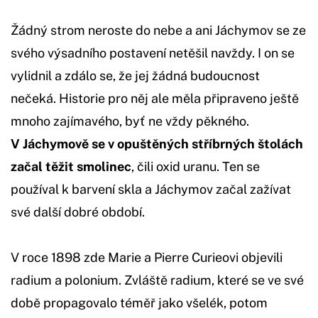
Žádný strom neroste do nebe a ani Jáchymov se ze
svého výsadního postavení netěšil navždy. I on se
vylidnil a zdálo se, že jej žádná budoucnost
nečeká. Historie pro něj ale měla připraveno ještě
mnoho zajímavého, byť ne vždy pěkného.
V Jáchymově se v opuštěných stříbrných štolách
začal těžit smolinec
, čili oxid uranu. Ten se
používal k barvení skla a Jáchymov začal zažívat
své další dobré období.
V roce 1898 zde Marie a Pierre Curieovi objevili
radium a polonium. Zvláště radium, které se ve své
době propagovalo téměř jako všelék, potom