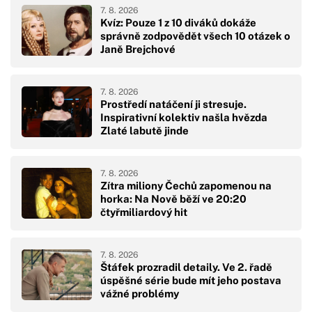
7. 8. 2026
Kvíz: Pouze 1 z 10 diváků dokáže
správně zodpovědět všech 10 otázek o
Janě Brejchové
7. 8. 2026
Prostředí natáčení ji stresuje.
Inspirativní kolektiv našla hvězda
Zlaté labutě jinde
7. 8. 2026
Zítra miliony Čechů zapomenou na
horka: Na Nově běží ve 20:20
čtyřmiliardový hit
7. 8. 2026
Štáfek prozradil detaily. Ve 2. řadě
úspěšné série bude mít jeho postava
vážné problémy