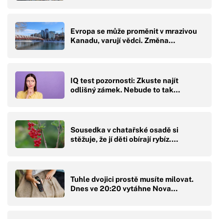
Evropa se může proměnit v mrazivou
Kanadu, varují vědci. Změna…
IQ test pozornosti: Zkuste najít
odlišný zámek. Nebude to tak…
Sousedka v chatařské osadě si
stěžuje, že jí děti obírají rybíz.…
Tuhle dvojici prostě musíte milovat.
Dnes ve 20:20 vytáhne Nova…