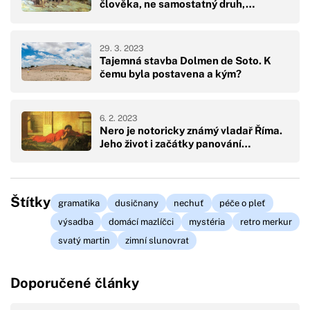
člověka, ne samostatný druh,…
29. 3. 2023
Tajemná stavba Dolmen de Soto. K
čemu byla postavena a kým?
6. 2. 2023
Nero je notoricky známý vladař Říma.
Jeho život i začátky panování…
Štítky
gramatika
dusičnany
nechuť
péče o pleť
výsadba
domácí mazlíčci
mystéria
retro merkur
svatý martin
zimní slunovrat
Doporučené články