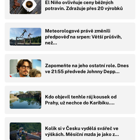
El Niño ovlivňuje ceny běžných
potravin. Zdražuje přes 20 výrobků
Meteorologové právě změnili
předpověď na srpen: Větší průšvih,
než…
Zapomeňte na jeho ostatní role. Dnes
ve 21:55 předvede Johnny Depp…
Kdo objevil tenhle ráj kousek od
Prahy, už nechce do Karibiku.…
Kolik si v Česku vydělá svářeč ve
výškách. Měsíční mzda je jako z…