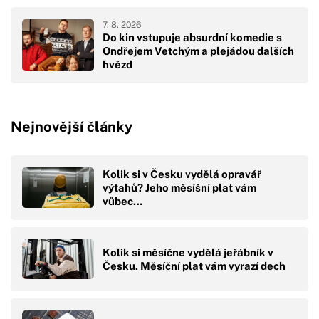
7. 8. 2026
Do kin vstupuje absurdní komedie s
Ondřejem Vetchým a plejádou dalších
hvězd
Nejnovější články
Kolik si v Česku vydělá opravář
výtahů? Jeho měsíšní plat vám
vůbec…
Kolik si měsíčne vydělá jeřábník v
Česku. Měsíční plat vám vyrazí dech