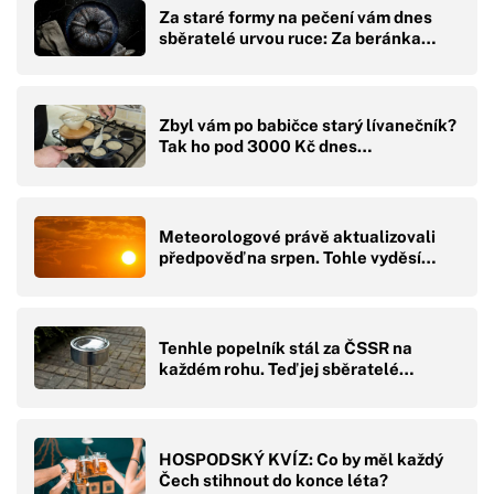
Za staré formy na pečení vám dnes
sběratelé urvou ruce: Za beránka…
Zbyl vám po babičce starý lívanečník?
Tak ho pod 3000 Kč dnes…
Meteorologové právě aktualizovali
předpověď na srpen. Tohle vyděsí…
Tenhle popelník stál za ČSSR na
každém rohu. Teď jej sběratelé…
HOSPODSKÝ KVÍZ: Co by měl každý
Čech stihnout do konce léta?