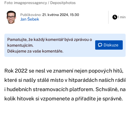
Foto: imagepressagency / Depositphotos
Publikováno:
21. května 2024, 15:30
1 min
Jan Šebek
Pamatujte, že každý komentář bývá zprávou o
Diskuze
komentujícím.
Děkujeme za vaše komentáře.
Rok 2022 se nesl ve znamení nejen popových hitů,
které si našly stálé místo v hitparádách našich rádií
i hudebních streamovacích platforem. Schválně, na
kolik hitovek si vzpomenete a přiřadíte je správně.
Začátek reklamy
Konec reklamy