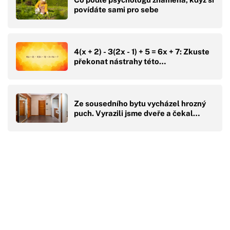
povídáte sami pro sebe
4(x + 2) - 3(2x - 1) + 5 = 6x + 7: Zkuste
překonat nástrahy této…
Ze sousedního bytu vycházel hrozný
puch. Vyrazili jsme dveře a čekal…