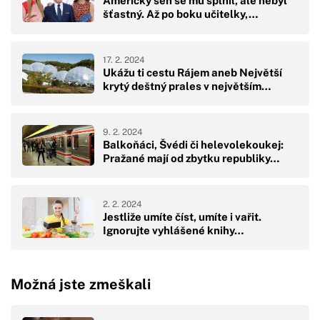
Americký sen se mu splnil, ale nebyl
šťastný. Až po boku učitelky,…
17. 2. 2024
Ukážu ti cestu Rájem aneb Největší
krytý deštný prales v největším…
9. 2. 2024
Balkoňáci, Švédi či helevolekoukej:
Pražané mají od zbytku republiky…
2. 2. 2024
Jestliže umíte číst, umíte i vařit.
Ignorujte vyhlášené knihy…
Možná jste zmeškali