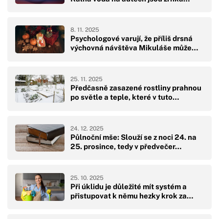
8. 11. 2025
Psychologové varují, že příliš drsná
výchovná návštěva Mikuláše může…
25. 11. 2025
Předčasně zasazené rostliny prahnou
po světle a teple, které v tuto…
24. 12. 2025
Půlnoční mše: Slouží se z noci 24. na
25. prosince, tedy v předvečer…
25. 10. 2025
Při úklidu je důležité mít systém a
přistupovat k němu hezky krok za…