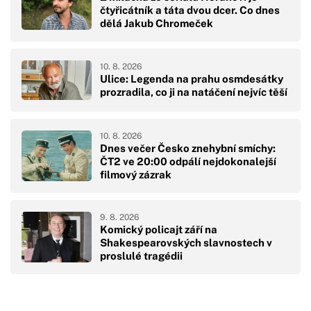
čtyřicátník a táta dvou dcer. Co dnes
dělá Jakub Chromeček
10. 8. 2026
Ulice: Legenda na prahu osmdesátky
prozradila, co ji na natáčení nejvíc těší
10. 8. 2026
Dnes večer Česko znehybní smíchy:
ČT2 ve 20:00 odpálí nejdokonalejší
filmový zázrak
9. 8. 2026
Komický policajt září na
Shakespearovských slavnostech v
proslulé tragédii