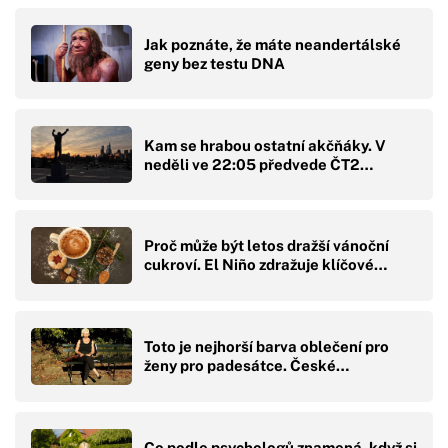
Jak poznáte, že máte neandertálské
geny bez testu DNA
Kam se hrabou ostatní akčňáky. V
neděli ve 22:05 předvede ČT2…
Proč může být letos dražší vánoční
cukroví. El Niño zdražuje klíčové…
Toto je nejhorší barva oblečení pro
ženy pro padesátce. České…
Co podle psychologů znamená, když si