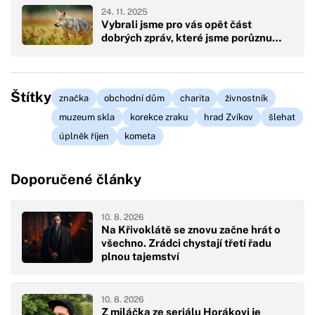
24. 11. 2025
Vybrali jsme pro vás opět část
dobrých zpráv, které jsme porůznu…
Štítky
značka
obchodní dům
charita
živnostník
muzeum skla
korekce zraku
hrad Zvíkov
šlehat
úplněk říjen
kometa
Doporučené články
10. 8. 2026
Na Křivoklátě se znovu začne hrát o
všechno. Zrádci chystají třetí řadu
plnou tajemství
10. 8. 2026
Z miláčka ze seriálu Horákovi je