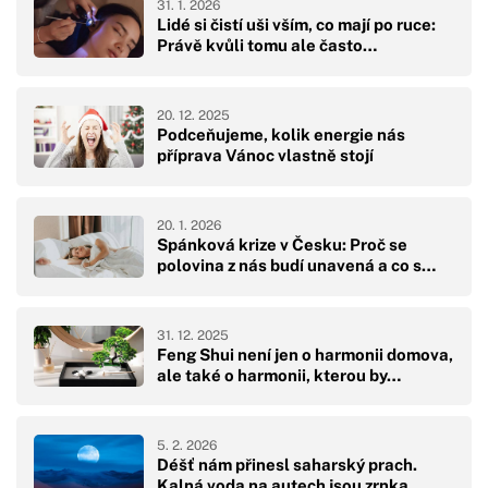
31. 1. 2026
Lidé si čistí uši vším, co mají po ruce:
Právě kvůli tomu ale často…
20. 12. 2025
Podceňujeme, kolik energie nás
příprava Vánoc vlastně stojí
20. 1. 2026
Spánková krize v Česku: Proč se
polovina z nás budí unavená a co s…
31. 12. 2025
Feng Shui není jen o harmonii domova,
ale také o harmonii, kterou by…
5. 2. 2026
Déšť nám přinesl saharský prach.
Kalná voda na autech jsou zrnka…