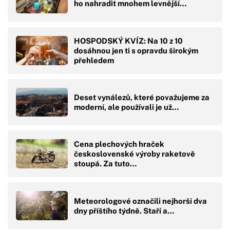
ho nahradit mnohem levnější…
HOSPODSKÝ KVÍZ: Na 10 z 10
dosáhnou jen ti s opravdu širokým
přehledem
Deset vynálezů, které považujeme za
moderní, ale používali je už…
Cena plechových hraček
československé výroby raketově
stoupá. Za tuto…
Meteorologové označili nejhorší dva
dny příštího týdně. Staří a…