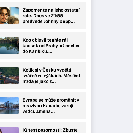
Zapomeňte na jeho ostatní
role. Dnes ve 21:55
předvede Johnny Depp…
Kdo objevil tenhle ráj
kousek od Prahy, už nechce
do Karibiku.…
Kolik si v Česku vydělá
svářeč ve výškách. Měsíční
mzda je jako z…
Evropa se může proměnit v
mrazivou Kanadu, varují
vědci. Změna…
IQ test pozornosti: Zkuste