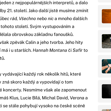
jeden z nejpopulárnějších interpretů, a dalo
by 21. století. Jako další jistě musíme zmínit
ůbec rád, Všechno nebo nic
a mnoho dalších
y tohoto století. Svým vystupováním a
udělala obrovskou základnu fanoušků.
šak zpěvák Calin a jeho tvorba. Jeho hity
 má i u starších.
Hannah Montana
či
Safír
to
tů.
vydávající každý rok několik hitů, které
ty zná skoro každý a vypovídají o tom
é koncerty. Nesmíme však ale zapomenout
Tomáš Klus, Lucie Bílá, Michal David, Verona a
eti se stále pohybují vysoko na české scéně