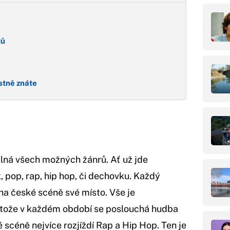
tů
astně znáte
lná všech možných žánrů. Ať už jde
, pop, rap, hip hop, či dechovku. Každý
na české scéně své místo. Vše je
tože v každém období se poslouchá hudba
ké scéně nejvíce rozjíždí Rap a Hip Hop. Ten je