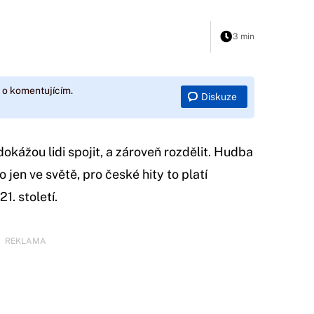
3 min
 o komentujícím.
Diskuze
dokážou lidi spojit, a zároveň rozdělit. Hudba
o jen ve světě, pro české hity to platí
1. století.
REKLAMA