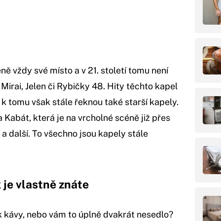
ě vždy své místo a v 21. století tomu není
 Mirai, Jelen či Rybičky 48. Hity těchto kapel
i k tomu však stále řeknou také starší kapely.
 Kabát, která je na vrcholné scéně již přes
i
a další. To všechno jsou kapely stále
 je vlastně znáte
lek kávy, nebo vám to úplně dvakrát nesedlo?