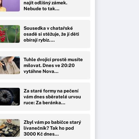
najít odlišný zámek.
Nebude to tak…
Sousedka v chatařské
osadě si stěžuje, že jí děti
obírají rybíz.…
Tuhle dvojici prostě musíte
milovat. Dnes ve 20:20
vytáhne Nova…
Za staré formy na pečení
vám dnes sběratelé urvou
ruce: Za beránka…
Zbyl vám po babičce starý
lívanečník? Tak ho pod
3000 Kč dnes…