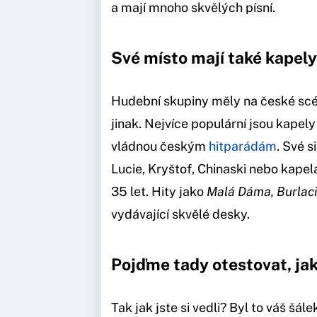
a mají mnoho skvělých písní.
Své místo mají také kapely
Hudební skupiny měly na české scén
jinak. Nejvíce populární jsou kapely
vládnou českým
hitparádám
. Své s
Lucie, Kryštof, Chinaski nebo kapela
35 let. Hity jako
Malá Dáma, Burlac
vydávající skvělé desky.
Pojďme tady otestovat, jak
Tak jak jste si vedli? Byl to váš šá