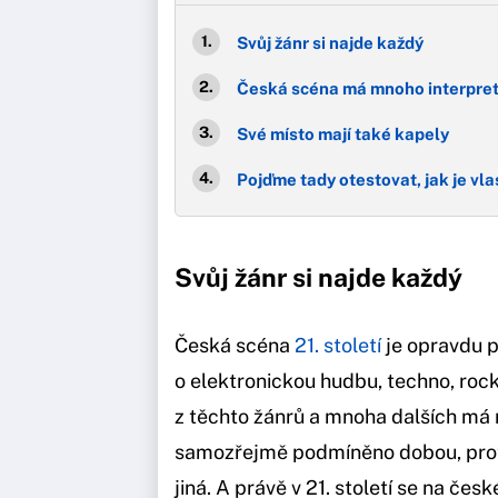
Svůj žánr si najde každý
Česká scéna má mnoho interpre
Své místo mají také kapely
Pojďme tady otestovat, jak je vl
Svůj žánr si najde každý
Česká scéna
21. století
je opravdu p
o elektronickou hudbu, techno, rock
z těchto žánrů a mnoha dalších má 
samozřejmě podmíněno dobou, pro
jiná. A právě v 21. století se na čes