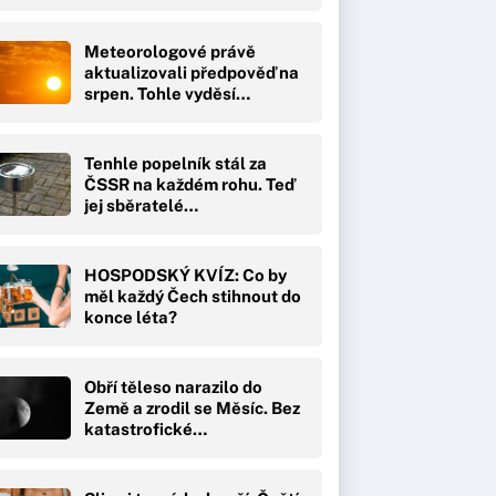
Meteorologové právě
aktualizovali předpověď na
srpen. Tohle vyděsí…
Tenhle popelník stál za
ČSSR na každém rohu. Teď
jej sběratelé…
HOSPODSKÝ KVÍZ: Co by
měl každý Čech stihnout do
konce léta?
Obří těleso narazilo do
Země a zrodil se Měsíc. Bez
katastrofické…