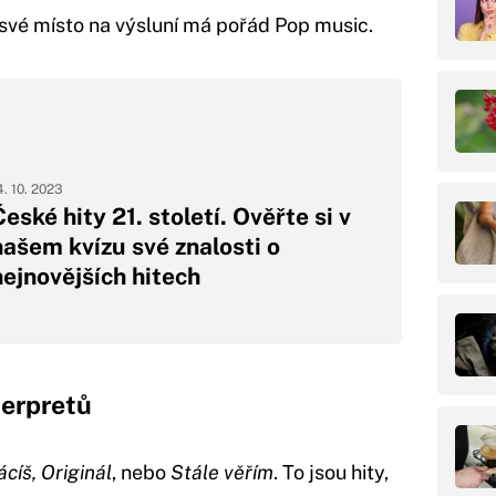
 své místo na výsluní má pořád Pop music.
4. 10. 2023
eské hity 21. století. Ověřte si v
našem kvízu své znalosti o
nejnovějších hitech
erpretů
ácíš, Originál
, nebo
Stále věřím
. To jsou hity,