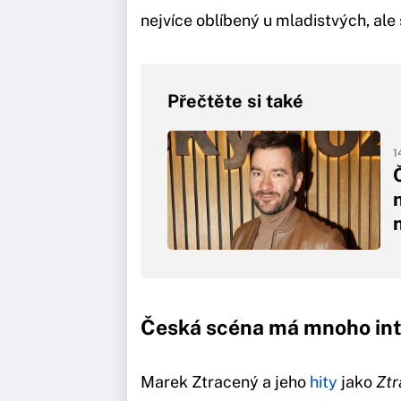
nejvíce oblíbený u mladistvých, ale
Přečtěte si také
1
Č
Česká scéna má mnoho int
Marek Ztracený a jeho
hity
jako
Ztr