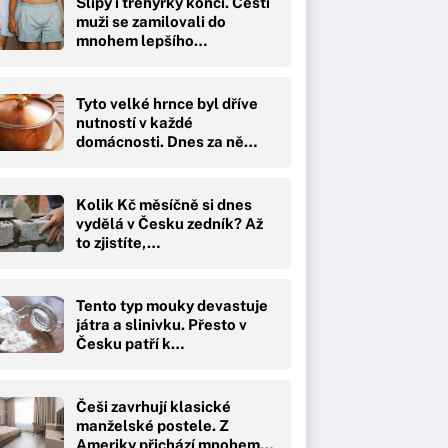
Slipy i trenýrky končí. Čeští
muži se zamilovali do
mnohem lepšího…
Tyto velké hrnce byl dříve
nutností v každé
domácnosti. Dnes za ně…
Kolik Kč měsíčně si dnes
vydělá v Česku zedník? Až
to zjistíte,…
Tento typ mouky devastuje
játra a slinivku. Přesto v
Česku patří k…
Češi zavrhují klasické
manželské postele. Z
Ameriky přichází mnohem…