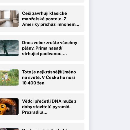
Češi zavrhují klasické
manželské postele. Z
Ameriky přichází mnohem…
Dnes večer zrušte všechny
plány. Prima nasadí
strhující podívanou,…
Toto je nejkrásnější jméno
na světě. V Česku ho nosí
10 400 žen
Vědci přečetli DNA muže z
doby stavitelů pyramid.
Prozradila…