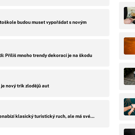
autoškole budou muset vypořádat s novým
dí: Příliš mnoho trendy dekorací je na škodu
e nový trik zlodějů aut
nabízí klasický turistický ruch, ale má své…