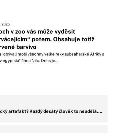
0. 2025
och v zoo vás může vyděsit
rvácejícím“ potem. Obsahuje totiž
rvené barvivo
i obývali hroši všechny velké řeky subsaharské Afriky a
 i v egyptské části Nilu. Dnes je...
rický artefakt? Každý desátý člověk to neudělá.…