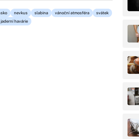
nsko
nevkus
slabina
vánoční atmosféra
svátek
jaderní havárie