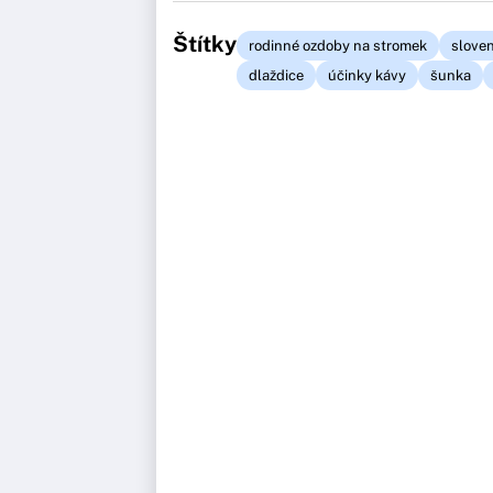
Štítky
rodinné ozdoby na stromek
slove
dlaždice
účinky kávy
šunka