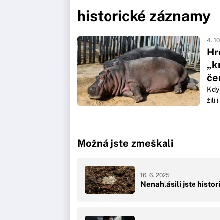
historické záznamy
4. 1
Hr
„k
če
Kdys
žili
Možná jste zmeškali
16. 6. 2025
Nenahlásili jste histo