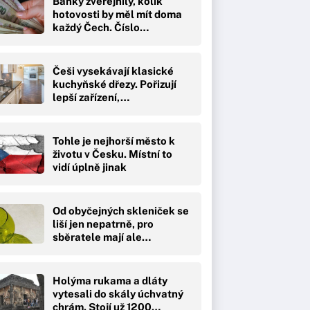
Banky zveřejnily, kolik
hotovosti by měl mít doma
každý Čech. Číslo…
Češi vysekávají klasické
kuchyňské dřezy. Pořizují
lepší zařízení,…
Tohle je nejhorší město k
životu v Česku. Místní to
vidí úplně jinak
Od obyčejných skleniček se
liší jen nepatrně, pro
sběratele mají ale…
Holýma rukama a dláty
vytesali do skály úchvatný
chrám. Stojí už 1200…