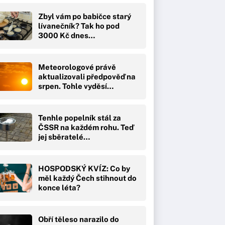
Zbyl vám po babičce starý
lívanečník? Tak ho pod
3000 Kč dnes…
Meteorologové právě
aktualizovali předpověď na
srpen. Tohle vyděsí…
Tenhle popelník stál za
ČSSR na každém rohu. Teď
jej sběratelé…
HOSPODSKÝ KVÍZ: Co by
měl každý Čech stihnout do
konce léta?
Obří těleso narazilo do