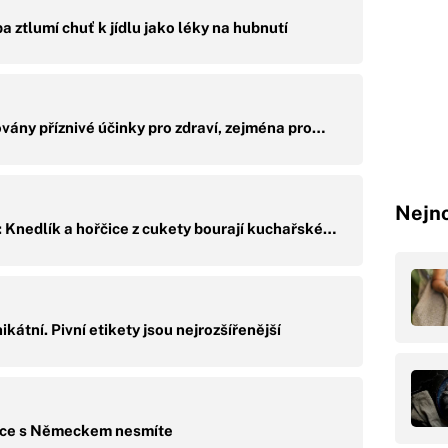
a ztlumí chuť k jídlu jako léky na hubnutí
ovány příznivé účinky pro zdraví, zejména pro…
Nejno
 Knedlík a hořčice z cukety bourají kuchařské…
ikátní. Pivní etikety jsou nejrozšířenější
ice s Německem nesmíte