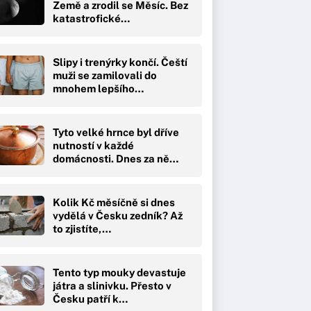
Země a zrodil se Měsíc. Bez
katastrofické…
Slipy i trenýrky končí. Čeští
muži se zamilovali do
mnohem lepšího…
Tyto velké hrnce byl dříve
nutností v každé
domácnosti. Dnes za ně…
Kolik Kč měsíčně si dnes
vydělá v Česku zedník? Až
to zjistíte,…
Tento typ mouky devastuje
játra a slinivku. Přesto v
Česku patří k…