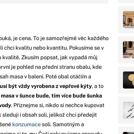
 kouká, je cena. To je samozřejmě věc každého
ali chci kvalitu nebo kvantitu. Pokusíme se v
u kvalitě. Zkusím popsat, jak vypadá můj
vní je pohled na přední stranu obalu, kde
sah masa v balení. Poté obal otáčím a
sí být vždy vyrobena z vepřové kýty
, a to
masa v šunce bude, tím více bude šunka
 vody
. Přiznejme si, nikdo si nechce kupovat
leduji i obsah soli, jelikož chci předejít
ýšené
konzumace
soli. Samotným a
znejme si to, my Češi nakupujeme opravdu