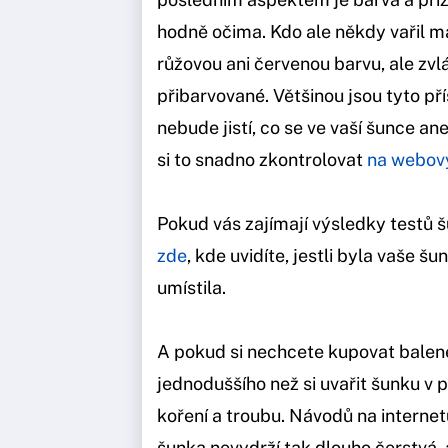
hodně očima. Kdo ale někdy vařil ma
růžovou ani červenou barvu, ale zvl
přibarvované. Většinou jsou tyto př
nebude jistí, co se ve vaší šunce an
si to snadno zkontrolovat
na webov
Pokud vás zajímají výsledky testů šu
zde
, kde uvidíte, jestli byla vaše š
umístila.
A pokud si nechcete kupovat balené
jednoduššího než si uvařit šunku v 
koření a troubu. Návodů na internetu
šunka nevydrží tak dlouho čerstvá,