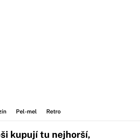
zín
Pel-mel
Retro
i kupují tu nejhorší,