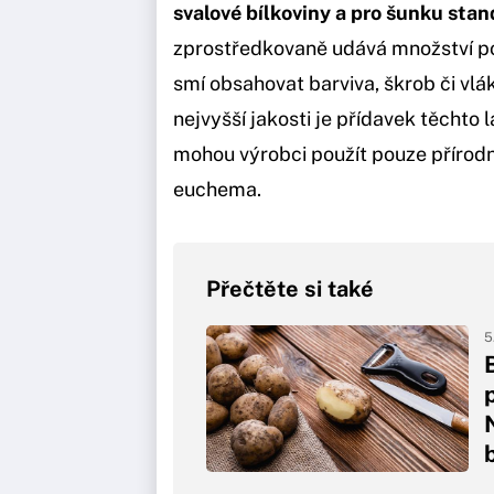
svalové bílkoviny a pro šunku stan
zprostředkovaně udává množství po
smí obsahovat barviva, škrob či vlá
nejvyšší jakosti je přídavek těchto
mohou výrobci použít pouze přírod
euchema.
Přečtěte si také
5