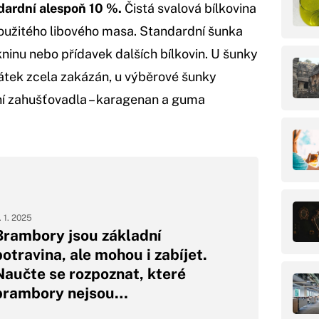
dardní alespoň 10 %.
Čistá svalová bílkovina
užitého libového masa. Standardní šunka
kninu nebo přídavek dalších bílkovin. U šunky
 látek zcela zakázán, u výběrové šunky
ní zahušťovadla – karagenan a guma
. 1. 2025
Brambory jsou základní
potravina, ale mohou i zabíjet.
Naučte se rozpoznat, které
brambory nejsou…