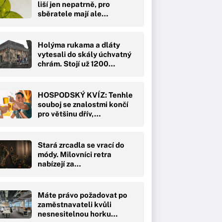
liší jen nepatrně, pro
sběratele mají ale…
Holýma rukama a dláty
vytesali do skály úchvatný
chrám. Stojí už 1200…
HOSPODSKÝ KVÍZ: Tenhle
souboj se znalostmi končí
pro většinu dřív,…
Stará zrcadla se vrací do
módy. Milovníci retra
nabízejí za…
Máte právo požadovat po
zaměstnavateli kvůli
nesnesitelnou horku…