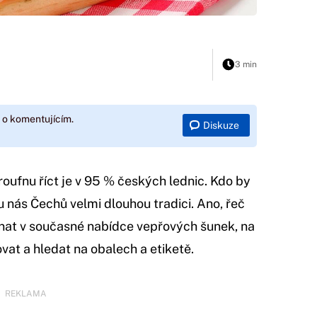
3 min
 o komentujícím.
Diskuze
oufnu říct je v 95 % českých lednic. Kdo by
u nás Čechů velmi dlouhou tradici. Ano, řeč
yznat v současné nabídce vepřových šunek, na
ovat a hledat na obalech a etiketě.
REKLAMA