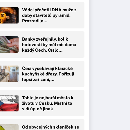
Vědci přečetli DNA muže z
doby stavitelů pyramid.
Prozradila…
Banky zveřejnily, kolik
hotovosti by měl mít doma
každý Čech. Číslo…
Češi vysekávají klasické
kuchyňské dřezy. Pořizují
lepší zařízení,…
Tohle je nejhorší město k
životu v Česku. Místní to
vidí úplně jinak
Od obyčejných skleniček se