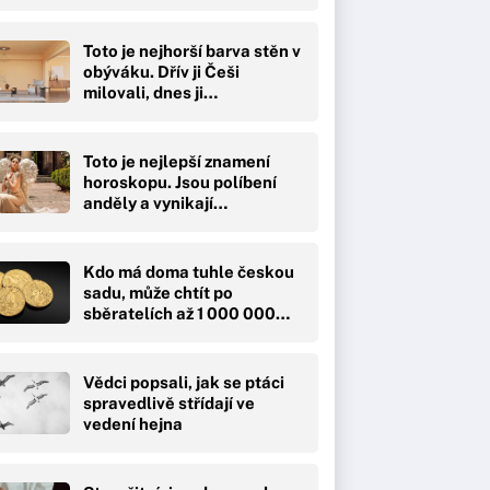
Toto je nejhorší barva stěn v
obýváku. Dřív ji Češi
milovali, dnes ji…
Toto je nejlepší znamení
horoskopu. Jsou políbení
anděly a vynikají…
Kdo má doma tuhle českou
sadu, může chtít po
sběratelích až 1 000 000…
Vědci popsali, jak se ptáci
spravedlivě střídají ve
vedení hejna