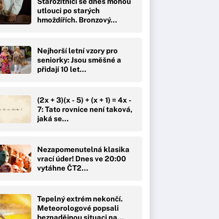
Starožitníci se dnes mohou
utlouci po starých
hmoždířích. Bronzový…
Nejhorší letní vzory pro
seniorky: Jsou směšné a
přidají 10 let…
(2x + 3)(x - 5) + (x + 1) = 4x -
7: Tato rovnice není taková,
jaká se…
Nezapomenutelná klasika
vrací úder! Dnes ve 20:00
vytáhne ČT2…
Tepelný extrém nekončí.
Meteorologové popsali
beznadějnou situaci na…