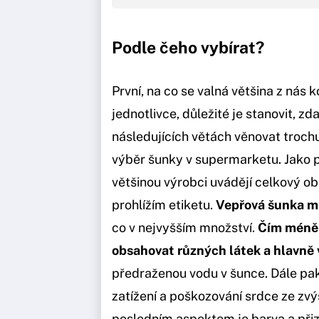
Podle čeho vybírat?
První, na co se valná většina z nás
jednotlivce, důležité je stanovit, zd
následujících větách věnovat troch
výběr šunky v supermarketu. Jako pr
většinou výrobci uvádějí celkový ob
prohlížím etiketu.
Vepřová šunka mu
co v nejvyšším množství.
Čím méně 
obsahovat různých látek a hlavně
předraženou vodu v šunce. Dále pak s
zatížení a poškozování srdce ze zv
posledním aspektem je barva a při