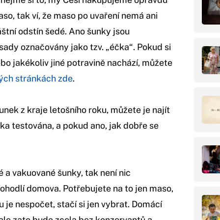
so, tak ví, že maso po uvaření nemá ani
áštní odstín šedé. Ano šunky jsou
ísady označovány jako tzv. „éčka“. Pokud si
ebo jakékoliv jiné potravině nachází, můžete
ých stránkách zde
.
nek z kraje letošního roku, můžete je najít
unka testována, a pokud ano, jak dobře se
 a vakuované šunky, tak není nic
pohodlí domova. Potřebujete na to jen maso,
 je nespočet, stačí si jen vybrat. Domácí
 ale zato bude zcela bez konzervantů a