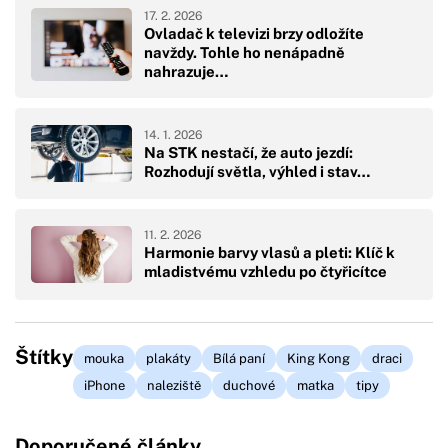
17. 2. 2026
Ovladač k televizi brzy odložíte
navždy. Tohle ho nenápadně
nahrazuje…
14. 1. 2026
Na STK nestačí, že auto jezdí:
Rozhodují světla, výhled i stav…
11. 2. 2026
Harmonie barvy vlasů a pleti: Klíč k
mladistvému vzhledu po čtyřicítce
Štítky
mouka
plakáty
Bílá paní
King Kong
draci
iPhone
naleziště
duchové
matka
tipy
Doporučené články