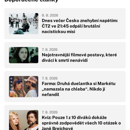
8. 8. 2026
Dnes večer Česko znehybní napětím:
ČT2 ve 21:45 odpálí brutální
nacistickou misi
7. 8. 2026
Nejotravnější filmové postavy, které
diváci k smrti nenávidí
7. 8. 2026
Farma: Druhá duelantka si Markétu
„namazala na chleba“. Nikdo jí
nefandil
7. 8. 2026
Kvíz: Pouze 1 z 10 diváků dokáže
správně zodpovědět všech 10 otázek o
Janě Brejchové