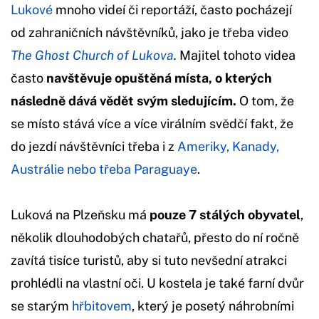
Lukové
mnoho videí či reportáží, často pocházejí
od zahraničních návštěvníků, jako je třeba video
The Ghost Church of Lukova
.
Majitel tohoto videa
často
navštěvuje opuštěná místa, o kterých
následně dává vědět svým sledujícím.
O tom, že
se místo stává více a více virálním svědčí fakt, že
do jezdí návštěvníci třeba i z
Ameriky, Kanady,
Austrálie nebo třeba Paraguaye
.
Luková na Plzeňsku má
pouze 7 stálých obyvatel
,
několik dlouhodobých chatařů, přesto do ní ročně
zavítá tisíce turistů, aby si tuto nevšední atrakci
prohlédli na vlastní oči. U kostela je také farní dvůr
se starým
hřbitovem
, který je posetý náhrobními