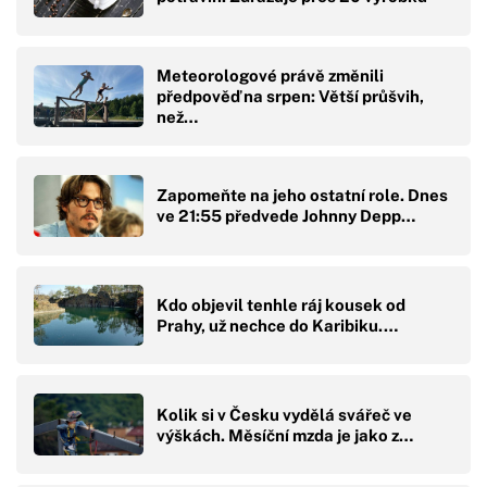
Meteorologové právě změnili
předpověď na srpen: Větší průšvih,
než…
Zapomeňte na jeho ostatní role. Dnes
ve 21:55 předvede Johnny Depp…
Kdo objevil tenhle ráj kousek od
Prahy, už nechce do Karibiku.…
Kolik si v Česku vydělá svářeč ve
výškách. Měsíční mzda je jako z…