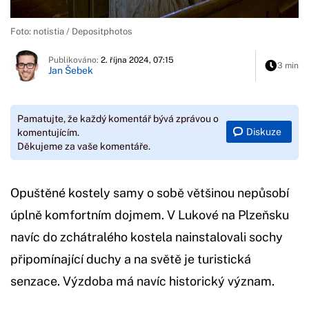
Foto: notistia / Depositphotos
Publikováno:
2. října 2024, 07:15
3 min
Jan Šebek
Pamatujte, že každý komentář bývá zprávou o
Diskuze
komentujícím.
Děkujeme za vaše komentáře.
Opuštěné kostely samy o sobě většinou nepůsobí
úplně komfortním dojmem. V Lukové na Plzeňsku
navíc do zchátralého kostela nainstalovali sochy
připomínající duchy a na světě je turistická
senzace. Výzdoba má navíc historický význam.