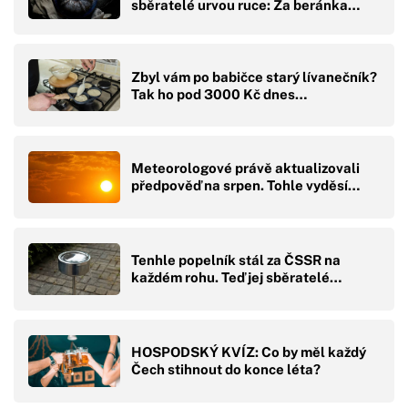
sběratelé urvou ruce: Za beránka…
Zbyl vám po babičce starý lívanečník?
Tak ho pod 3000 Kč dnes…
Meteorologové právě aktualizovali
předpověď na srpen. Tohle vyděsí…
Tenhle popelník stál za ČSSR na
každém rohu. Teď jej sběratelé…
HOSPODSKÝ KVÍZ: Co by měl každý
Čech stihnout do konce léta?