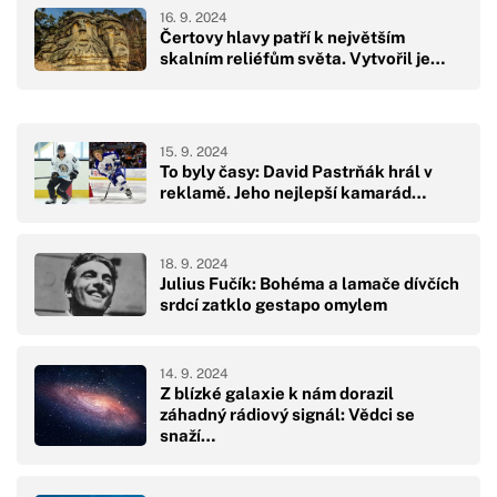
16. 9. 2024
Čertovy hlavy patří k největším
skalním reliéfům světa. Vytvořil je…
15. 9. 2024
To byly časy: David Pastrňák hrál v
reklamě. Jeho nejlepší kamarád…
18. 9. 2024
Julius Fučík: Bohéma a lamače dívčích
srdcí zatklo gestapo omylem
14. 9. 2024
Z blízké galaxie k nám dorazil
záhadný rádiový signál: Vědci se
snaží…