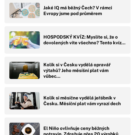
Jaké IQ má běžný Čech? V rámci
Evropy jsme pod průměrem
HOSPODSKÝ KVÍZ: Myslíte si, že o
dovolených víte všechno? Tento kvíz…
Kolik si v Česku vydělá opravář
výtahů? Jeho měsíšní plat vám
vůbec…
Kolik si měsíčne vydělá jeřábník v
Česku. Měsíční plat vám vyrazí dech
El Niño ovlivňuje ceny běžných
potravin. Zdražuje přes 20 výrobků