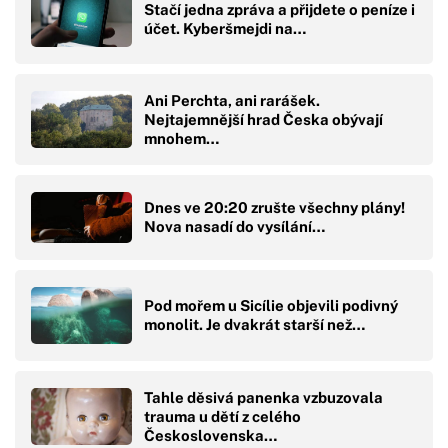
Stačí jedna zpráva a přijdete o peníze i
účet. Kyberšmejdi na…
Ani Perchta, ani rarášek.
Nejtajemnější hrad Česka obývají
mnohem…
Dnes ve 20:20 zrušte všechny plány!
Nova nasadí do vysílání…
Pod mořem u Sicílie objevili podivný
monolit. Je dvakrát starší než…
Tahle děsivá panenka vzbuzovala
trauma u dětí z celého
Československa…