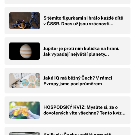
S těmito figurkami si hrálo každé dítě
v ČSSR. Dnes už jsou vzácností…
Jupiter je proti nim kulička na hraní.
Jak vypadají největší planety…
Jaké IQ má běžný Čech? V rámci
Evropy jsme pod průměrem
HOSPODSKÝ KVÍZ: Myslíte si, že o
dovolených víte všechno? Tento kvíz…
Kolik si v Česku vydělá opravář