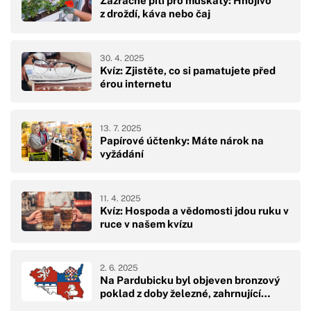
Zázračné pití pro muškáty: Hnojivo
z droždí, káva nebo čaj
30. 4. 2025
Kvíz: Zjistěte, co si pamatujete před
érou internetu
13. 7. 2025
Papírové účtenky: Máte nárok na
vyžádání
11. 4. 2025
Kvíz: Hospoda a vědomosti jdou ruku v
ruce v našem kvízu
2. 6. 2025
Na Pardubicku byl objeven bronzový
poklad z doby železné, zahrnující…