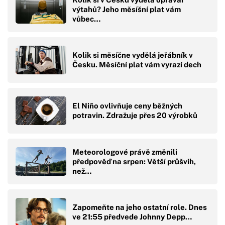
výtahů? Jeho měsíšní plat vám
vůbec…
Kolik si měsíčne vydělá jeřábník v
Česku. Měsíční plat vám vyrazí dech
El Niño ovlivňuje ceny běžných
potravin. Zdražuje přes 20 výrobků
Meteorologové právě změnili
předpověď na srpen: Větší průšvih,
než…
Zapomeňte na jeho ostatní role. Dnes
ve 21:55 předvede Johnny Depp…