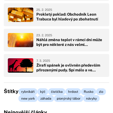
25. 2. 2025
Prokletý poklad: Obchodník Leon
Trabuca byl hladový po zbohatnutí
23. 2. 2025
Náhlá změna teplot v rámci dní může
být pro některé z nás velmi…
7. 3. 2025
Žirafí spánek je ovlivněn především
přirozenými pudy. Spí málo a ve…
Štítky
rybníkáři
kýč
čistička
hrdost
Rusko
zlo
new york
záhada
pionýrský tábor
návyky
Nejnovější články