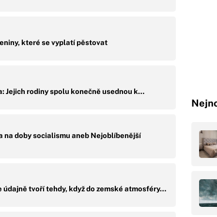
niny, které se vyplatí pěstovat
lla: Jejich rodiny spolu konečně usednou k…
Nejno
 na doby socialismu aneb Nejoblíbenější
e údajně tvoří tehdy, když do zemské atmosféry…