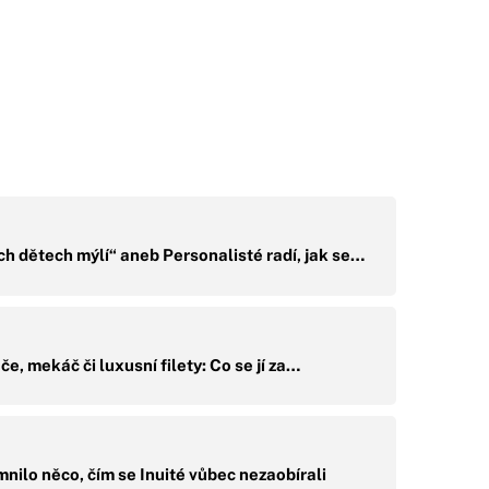
ch dětech mýlí“ aneb Personalisté radí, jak se…
e, mekáč či luxusní filety: Co se jí za…
nilo něco, čím se Inuité vůbec nezaobírali