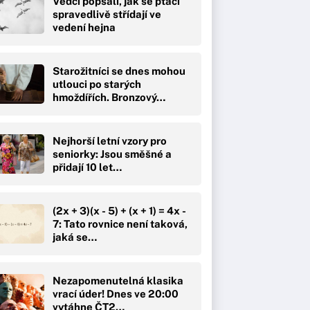
Vědci popsali, jak se ptáci
spravedlivě střídají ve
vedení hejna
Starožitníci se dnes mohou
utlouci po starých
hmoždířích. Bronzový…
Nejhorší letní vzory pro
seniorky: Jsou směšné a
přidají 10 let…
(2x + 3)(x - 5) + (x + 1) = 4x -
7: Tato rovnice není taková,
jaká se…
Nezapomenutelná klasika
vrací úder! Dnes ve 20:00
vytáhne ČT2…