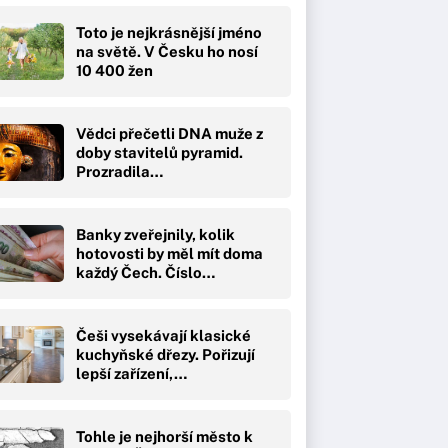
Toto je nejkrásnější jméno
na světě. V Česku ho nosí
10 400 žen
Vědci přečetli DNA muže z
doby stavitelů pyramid.
Prozradila…
Banky zveřejnily, kolik
hotovosti by měl mít doma
každý Čech. Číslo…
Češi vysekávají klasické
kuchyňské dřezy. Pořizují
lepší zařízení,…
Tohle je nejhorší město k