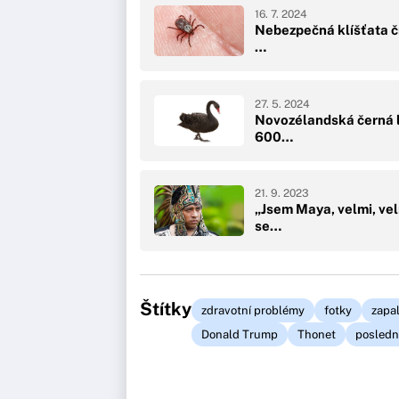
16. 7. 2024
Nebezpečná klíšťata čí
…
27. 5. 2024
Novozélandská černá la
600…
21. 9. 2023
„Jsem Maya, velmi, v
se…
Štítky
zdravotní problémy
fotky
zapa
Donald Trump
Thonet
posledn