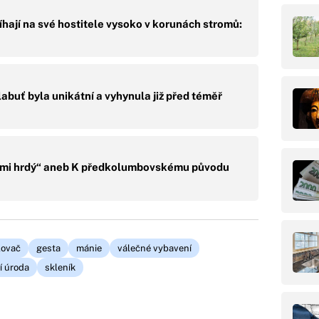
hají na své hostitele vysoko v korunách stromů:
buť byla unikátní a vyhynula již před téměř
elmi hrdý“ aneb K předkolumbovskému původu
lovač
gesta
mánie
válečné vybavení
í úroda
skleník