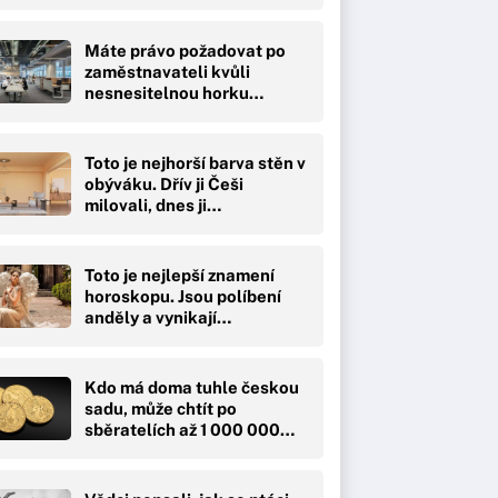
Máte právo požadovat po
zaměstnavateli kvůli
nesnesitelnou horku…
Toto je nejhorší barva stěn v
obýváku. Dřív ji Češi
milovali, dnes ji…
Toto je nejlepší znamení
horoskopu. Jsou políbení
anděly a vynikají…
Kdo má doma tuhle českou
sadu, může chtít po
sběratelích až 1 000 000…