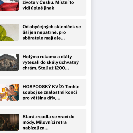
životu v Česku. Místní to
vidí úplně jinak
Od obyčejných skleniček se
liší jen nepatrně, pro
sběratele mají ale…
Holýma rukama a dláty
vytesali do skály úchvatný
chrám. Stojí už 1200…
HOSPODSKÝ KVÍZ: Tenhle
souboj se znalostmi končí
pro většinu dřív,…
Stará zrcadla se vrací do
módy. Milovníci retra
nabízejí za…