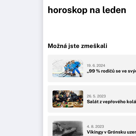
horoskop na leden
Možná jste zmeškali
19. 6. 2024
„99 % rodičů se ve svý
26. 5. 2023
Salát z vepřového koláč
4. 8. 2023
Vikingy v Grónsku uzem