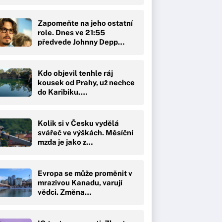
Zapomeňte na jeho ostatní
role. Dnes ve 21:55
předvede Johnny Depp…
Kdo objevil tenhle ráj
kousek od Prahy, už nechce
do Karibiku.…
Kolik si v Česku vydělá
svářeč ve výškách. Měsíční
mzda je jako z…
Evropa se může proměnit v
mrazivou Kanadu, varují
vědci. Změna…