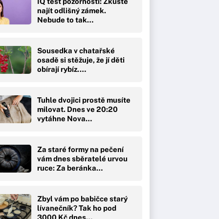
IQ test pozornosti: Zkuste
najít odlišný zámek.
Nebude to tak…
Sousedka v chatařské
osadě si stěžuje, že jí děti
obírají rybíz.…
Tuhle dvojici prostě musíte
milovat. Dnes ve 20:20
vytáhne Nova…
Za staré formy na pečení
vám dnes sběratelé urvou
ruce: Za beránka…
Zbyl vám po babičce starý
lívanečník? Tak ho pod
3000 Kč dnes…