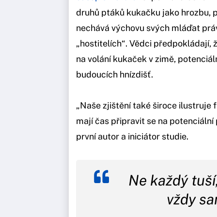
druhů ptáků kukačku jako hrozbu, pr
nechává výchovu svých mláďat práv
„hostitelích“. Vědci předpokládají, 
na volání kukaček v zimě, potenciál
budoucích hnízdišť.
„Naše zjištění také široce ilustru
mají čas připravit se na potenciální
první autor a iniciátor studie.
Ne každý tuší,
vždy sa