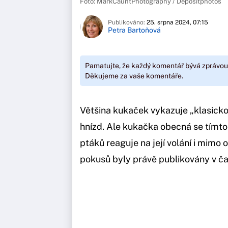
Foto: MarkCauntPhotography / Depositphotos
Publikováno:
25. srpna 2024, 07:15
Petra Bartoňová
Pamatujte, že každý komentář bývá zprávou
Děkujeme za vaše komentáře.
Většina kukaček vykazuje „klasicko
hnízd. Ale kukačka obecná se tím
ptáků reaguje na její volání i mimo 
pokusů byly právě publikovány v č