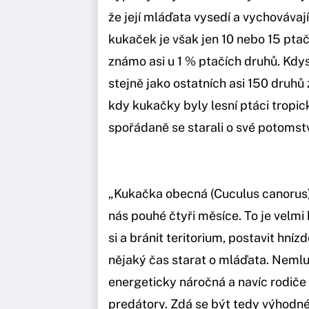
že její mláďata vysedí a vychovávají 
kukaček je však jen 10 nebo 15 ptač
známo asi u 1 % ptačích druhů. Kdy
stejně jako ostatních asi 150 druhů 
kdy kukačky byly lesní ptáci tropic
spořádaně se starali o své potomst
„Kukačka obecná (Cuculus canorus) 
nás pouhé čtyři měsíce. To je velmi 
si a bránit teritorium, postavit hníz
nějaký čas starat o mláďata. Nemluv
energeticky náročná a navíc rodiče v
predátory. Zdá se být tedy výhodné