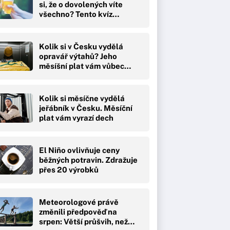
si, že o dovolených víte
všechno? Tento kvíz…
Kolik si v Česku vydělá
opravář výtahů? Jeho
měsíšní plat vám vůbec…
Kolik si měsíčne vydělá
jeřábník v Česku. Měsíční
plat vám vyrazí dech
El Niño ovlivňuje ceny
běžných potravin. Zdražuje
přes 20 výrobků
Meteorologové právě
změnili předpověď na
srpen: Větší průšvih, než…