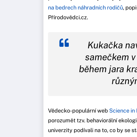
na bedrech náhradních rodičů
, pop
Přírodovědci.cz.
Kukačka nav
samečkem v 
během jara kr
různý
Vědecko-populární web
Science in
porozumět tzv. behaviorální ekolog
univerzity podívali na to, co by se