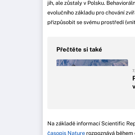
jih, ale zůstaly v Polsku. Behaviorá
evolučního základu pro chování zvířa
přizpůsobit se svému prostředí (vnit
Přečtěte si také
7
Na základě informací Scientific Re
časopis Nature
rozpoznává během o