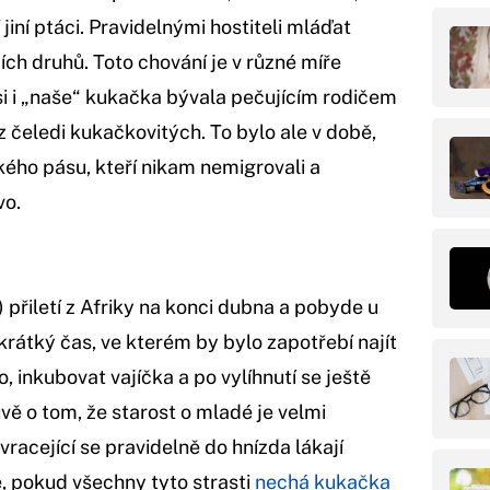
jiní ptáci. Pravidelnými hostiteli mláďat
ích druhů. Toto chování je v různé míře
si i „naše“ kukačka bývala pečujícím rodičem
z čeledi kukačkovitých. To bylo ale v době,
kého pásu, kteří nikam nemigrovali a
vo.
přiletí z Afriky na konci dubna a pobyde u
krátký čas, ve kterém by bylo zapotřebí najít
do, inkubovat vajíčka a po vylíhnutí se ještě
ě o tom, že starost o mladé je velmi
racející se pravidelně do hnízda lákají
, pokud všechny tyto strasti
nechá kukačka