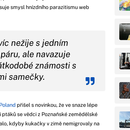
isuje smysl hnízdního parazitismu web
íc nežije s jedním
páru, ale navazuje
átkodobé známosti s
mi samečky.
 Poland
přišel s novinkou, že ve snaze lépe
ii ptáků se vědci z Poznaňské zemědělské
 stalo, kdyby kukačky v zimě nemigrovaly na