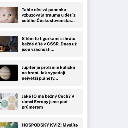
Tahle děsivá panenka
vzbuzovala trauma u dětí z
celého Československa…
S těmito figurkami si hrálo
každé dítě v ČSSR. Dnes už
jsou vzácností…
Jupiter je proti nim kulička
na hraní. Jak vypadají
největší planety…
Jaké IQ má běžný Čech? V
rámci Evropy jsme pod
průměrem
HOSPODSKÝ KVÍZ: Myslíte