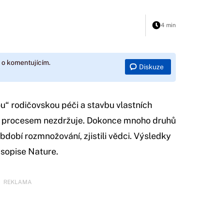
4 min
 o komentujícím.
Diskuze
u“ rodičovskou péči a stavbu vlastních
to procesem nezdržuje. Dokonce mnoho druhů
období rozmnožování, zjistili vědci. Výsledky
asopise Nature.
REKLAMA