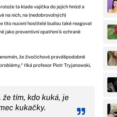
otože ta klade vajíčka do jejich hnízd a
ě na nich, na (nedobrovolných)
že tito nucení hostitelé budou také reagovat
ně jako preventivní opatření k ochraně
je fenomén, že živočichové pravděpodobně
 problémy,“ říká profesor Piotr Tryjanowski,
 že tím, kdo kuká, je
mec kukačky.