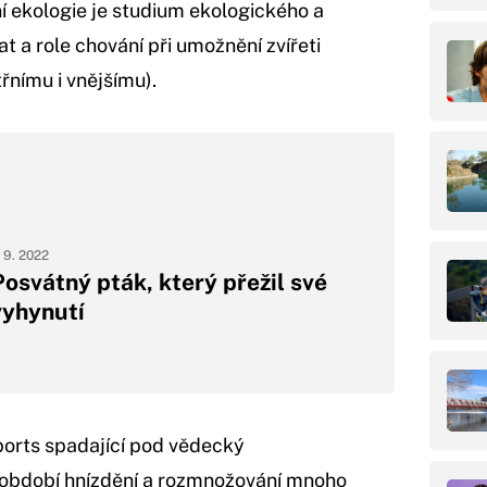
lní ekologie je studium ekologického a
t a role chování při umožnění zvířeti
řnímu i vnějšímu).
. 9. 2022
Posvátný pták, který přežil své
vyhynutí
ports spadající pod vědecký
bdobí hnízdění a rozmnožování mnoho