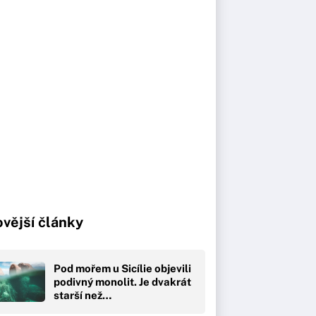
vější články
Pod mořem u Sicílie objevili
podivný monolit. Je dvakrát
starší než…