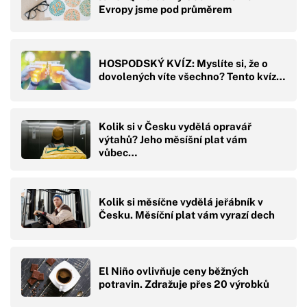
Evropy jsme pod průměrem
HOSPODSKÝ KVÍZ: Myslíte si, že o
dovolených víte všechno? Tento kvíz…
Kolik si v Česku vydělá opravář
výtahů? Jeho měsíšní plat vám
vůbec…
Kolik si měsíčne vydělá jeřábník v
Česku. Měsíční plat vám vyrazí dech
El Niño ovlivňuje ceny běžných
potravin. Zdražuje přes 20 výrobků