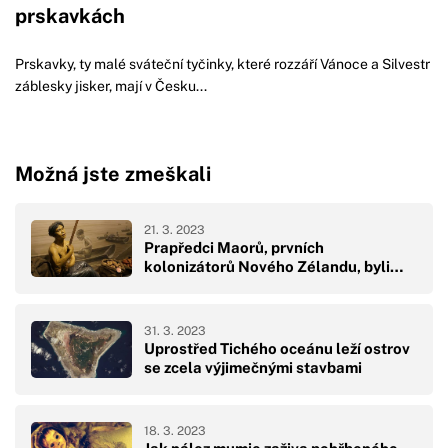
prskavkách
Prskavky, ty malé sváteční tyčinky, které rozzáří Vánoce a Silvestr
záblesky jisker, mají v Česku...
Možná jste zmeškali
21. 3. 2023
Prapředci Maorů, prvních
kolonizátorů Nového Zélandu, byli…
31. 3. 2023
Uprostřed Tichého oceánu leží ostrov
se zcela výjimečnými stavbami
18. 3. 2023