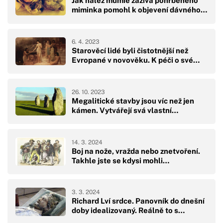
Jak nález mumie zaživa pohřbeného
miminka pomohl k objevení dávného…
6. 4. 2023
Starověcí lidé byli čistotnější než
Evropané v novověku. K péči o své…
26. 10. 2023
Megalitické stavby jsou víc než jen
kámen. Vytvářejí svá vlastní…
14. 3. 2024
Boj na nože, vražda nebo znetvoření.
Takhle jste se kdysi mohli…
3. 3. 2024
Richard Lví srdce. Panovník do dnešní
doby idealizovaný. Reálně to s…