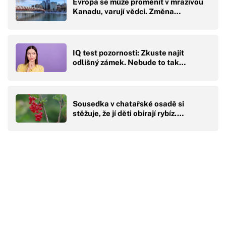
Evropa se může proměnit v mrazivou
Kanadu, varují vědci. Změna…
IQ test pozornosti: Zkuste najít
odlišný zámek. Nebude to tak…
Sousedka v chatařské osadě si
stěžuje, že jí děti obírají rybíz.…