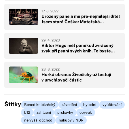
17. 8. 2022
Urozený pane a mé pře-nejmilejší dítě!
Jsem stará Češka: Mateřská…
29. 4. 2023
Viktor Hugo měl poněkud zvrácený
zvyk při psaní svých knih. To byste…
28. 8. 2022
Horká obrana: Živočichy už testují
v urychlovači částic
Štítky
Benedikt lékařský
závodění
bylední
vyúčtování
b12
zahlcení
prskavky
obývák
nejvyšší důchod
nákupy v NDR