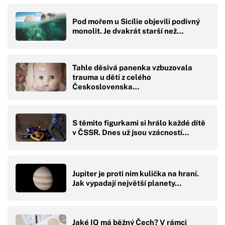
Pod mořem u Sicílie objevili podivný
monolit. Je dvakrát starší než…
Tahle děsivá panenka vzbuzovala
trauma u dětí z celého
Československa…
S těmito figurkami si hrálo každé dítě
v ČSSR. Dnes už jsou vzácností…
Jupiter je proti nim kulička na hraní.
Jak vypadají největší planety…
Jaké IQ má běžný Čech? V rámci