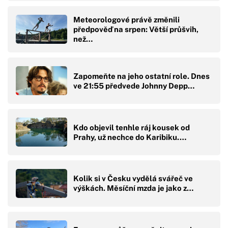
Meteorologové právě změnili
předpověď na srpen: Větší průšvih,
než…
Zapomeňte na jeho ostatní role. Dnes
ve 21:55 předvede Johnny Depp…
Kdo objevil tenhle ráj kousek od
Prahy, už nechce do Karibiku.…
Kolik si v Česku vydělá svářeč ve
výškách. Měsíční mzda je jako z…