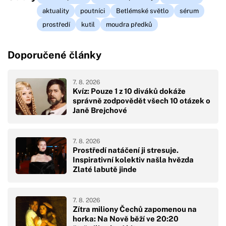
aktuality
poutníci
Betlémské světlo
sérum
prostředí
kutil
moudra předků
Doporučené články
7. 8. 2026
Kvíz: Pouze 1 z 10 diváků dokáže
správně zodpovědět všech 10 otázek o
Janě Brejchové
7. 8. 2026
Prostředí natáčení ji stresuje.
Inspirativní kolektiv našla hvězda
Zlaté labutě jinde
7. 8. 2026
Zítra miliony Čechů zapomenou na
horka: Na Nově běží ve 20:20