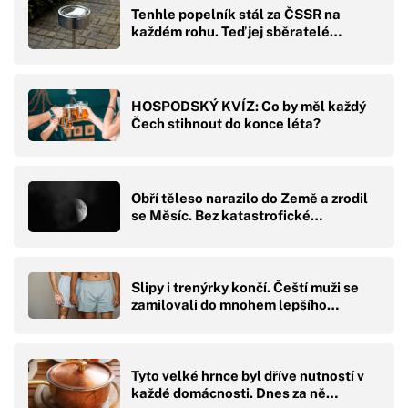
Tenhle popelník stál za ČSSR na
každém rohu. Teď jej sběratelé…
HOSPODSKÝ KVÍZ: Co by měl každý
Čech stihnout do konce léta?
Obří těleso narazilo do Země a zrodil
se Měsíc. Bez katastrofické…
Slipy i trenýrky končí. Čeští muži se
zamilovali do mnohem lepšího…
Tyto velké hrnce byl dříve nutností v
každé domácnosti. Dnes za ně…