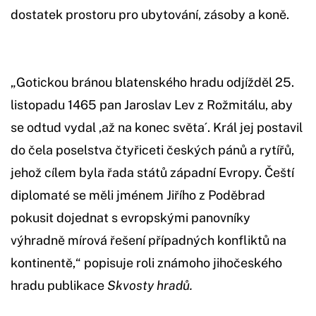
dostatek prostoru pro ubytování, zásoby a koně.
„Gotickou bránou blatenského hradu odjížděl 25.
listopadu 1465 pan Jaroslav Lev z Rožmitálu, aby
se odtud vydal ,až na konec světa´. Král jej postavil
do čela poselstva čtyřiceti českých pánů a rytířů,
jehož cílem byla řada států západní Evropy. Čeští
diplomaté se měli jménem Jiřího z Poděbrad
pokusit dojednat s evropskými panovníky
výhradně mírová řešení případných konfliktů na
kontinentě,“ popisuje roli známoho jihočeského
hradu publikace
Skvosty hradů.