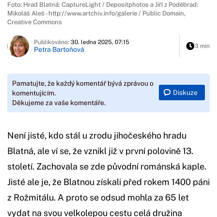
Foto: Hrad Blatná: CaptureLight / Depositphotos a Jiří z Poděbrad:
Mikoláš Aleš - http://www.artchiv.info/galerie / Public Domain,
Creative Commons
Publikováno:
30. ledna 2025, 07:15
3 min
Petra Bartoňová
Pamatujte, že každý komentář bývá zprávou o
Diskuze
komentujícím.
Děkujeme za vaše komentáře.
Není jisté, kdo stál u zrodu jihočeského hradu
Blatná, ale ví se, že vznikl již v první polovině 13.
století. Zachovala se zde původní románská kaple.
Jisté ale je, že Blatnou získali před rokem 1400 páni
z Rožmitálu. A proto se odsud mohla za 65 let
vydat na svou velkolepou cestu celá družina