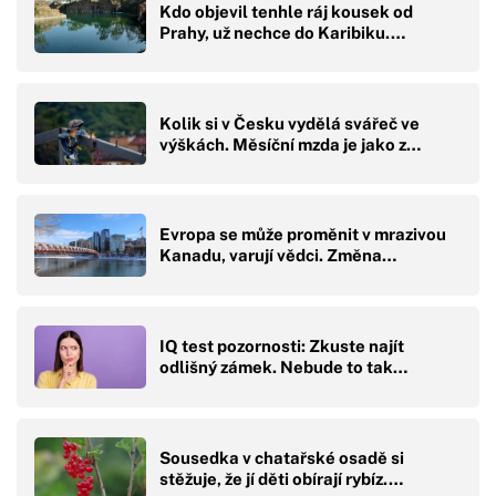
Kdo objevil tenhle ráj kousek od
Prahy, už nechce do Karibiku.…
Kolik si v Česku vydělá svářeč ve
výškách. Měsíční mzda je jako z…
Evropa se může proměnit v mrazivou
Kanadu, varují vědci. Změna…
IQ test pozornosti: Zkuste najít
odlišný zámek. Nebude to tak…
Sousedka v chatařské osadě si
stěžuje, že jí děti obírají rybíz.…