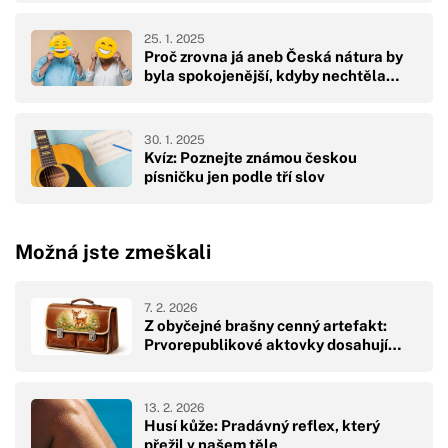
25. 1. 2025
Proč zrovna já aneb Česká nátura by
byla spokojenější, kdyby nechtěla…
30. 1. 2025
Kvíz: Poznejte známou českou
písničku jen podle tří slov
Možná jste zmeškali
7. 2. 2026
Z obyčejné brašny cenný artefakt:
Prvorepublikové aktovky dosahují…
13. 2. 2026
Husí kůže: Pradávný reflex, který
přežil v našem těle