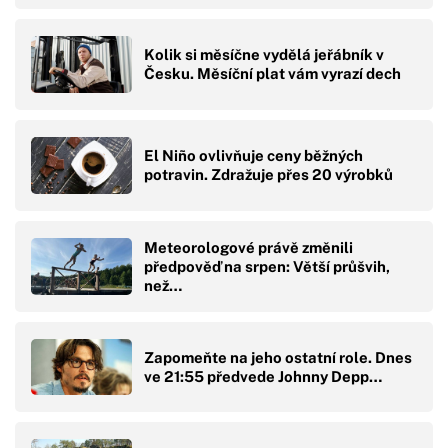
Kolik si měsíčne vydělá jeřábník v
Česku. Měsíční plat vám vyrazí dech
El Niño ovlivňuje ceny běžných
potravin. Zdražuje přes 20 výrobků
Meteorologové právě změnili
předpověď na srpen: Větší průšvih,
než…
Zapomeňte na jeho ostatní role. Dnes
ve 21:55 předvede Johnny Depp…