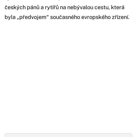
českých pánů a rytířů na nebývalou cestu, která
byla „předvojem“ současného evropského zřízení.
Začátek reklamy
Konec reklamy