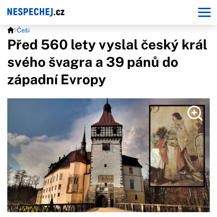
Češi
Před 560 lety vyslal český král
svého švagra a 39 pánů do
západní Evropy