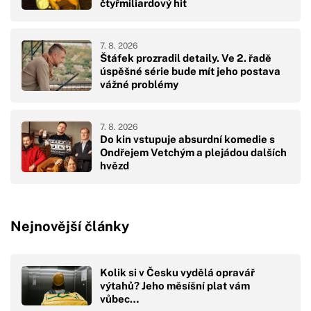
čtyřmiliardový hit
7. 8. 2026
Štáfek prozradil detaily. Ve 2. řadě
úspěšné série bude mít jeho postava
vážné problémy
7. 8. 2026
Do kin vstupuje absurdní komedie s
Ondřejem Vetchým a plejádou dalších
hvězd
Nejnovější články
Kolik si v Česku vydělá opravář
výtahů? Jeho měsíšní plat vám
vůbec…