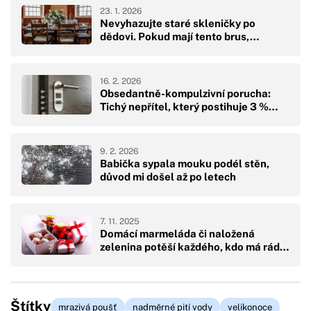
23. 1. 2026
Nevyhazujte staré skleničky po
dědovi. Pokud mají tento brus,…
16. 2. 2026
Obsedantně-kompulzivní porucha:
Tichý nepřítel, který postihuje 3 %…
9. 2. 2026
Babička sypala mouku podél stěn,
důvod mi došel až po letech
7. 11. 2025
Domácí marmeláda či naložená
zelenina potěší každého, kdo má rád…
Štítky
mrazivá poušť
nadměrné pití vody
velikonoce