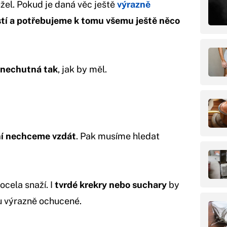
el. Pokud je daná věc ještě
výrazně
tí a potřebujeme k tomu všemu ještě něco
 nechutná tak
, jak by měl.
í nechceme vzdát
. Pak musíme hledat
ocela snaží. I
tvrdé krekry nebo suchary
by
u výrazně ochucené.