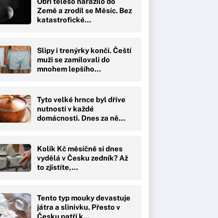
Obří těleso narazilo do
Země a zrodil se Měsíc. Bez
katastrofické…
Slipy i trenýrky končí. Čeští
muži se zamilovali do
mnohem lepšího…
Tyto velké hrnce byl dříve
nutností v každé
domácnosti. Dnes za ně…
Kolik Kč měsíčně si dnes
vydělá v Česku zedník? Až
to zjistíte,…
Tento typ mouky devastuje
játra a slinivku. Přesto v
Česku patří k…