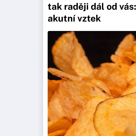
tak raději dál od v
akutní vztek