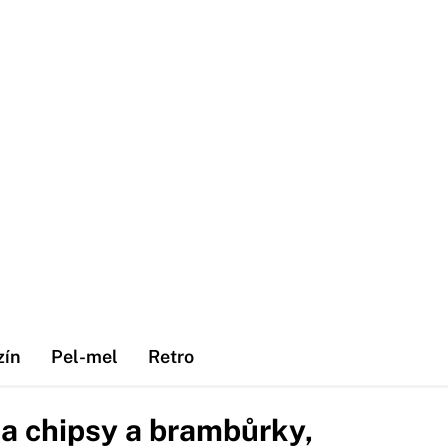
zín
Pel-mel
Retro
na chipsy a brambůrky,