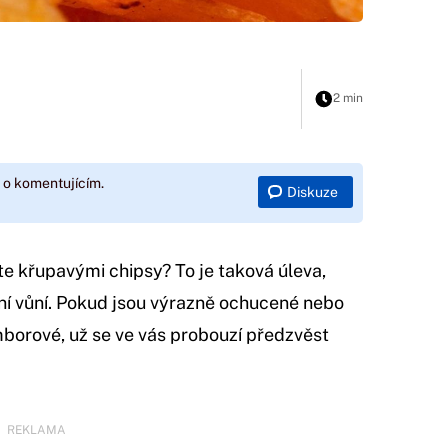
2 min
 o komentujícím.
Diskuze
te křupavými chipsy? To je taková úleva,
ivní vůní. Pokud jsou výrazně ochucené nebo
mborové, už se ve vás probouzí předzvěst
REKLAMA