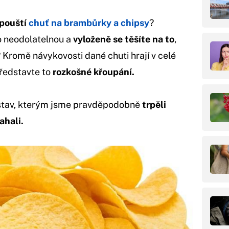
pouští
chuť na brambůrky a chipsy
?
o neodolatelnou a
vyloženě se těšíte na to
,
 Kromě návykovosti dané chuti hrají v celé
ředstavte to
rozkošné křoupání.
 stav, kterým jsme pravděpodobně
trpěli
ahali.