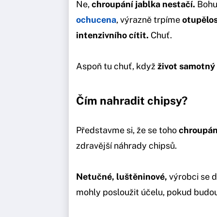
Ne,
chroupání jablka nestačí.
Bohuž
ochucena
, výrazně trpíme
otupělos
intenzivního cítit.
Chuť.
Aspoň tu chuť, když
život samotný
Čím nahradit chipsy?
Představme si, že se toho
chroupán
zdravější náhrady chipsů.
Netučné, luštěninové,
výrobci se d
mohly posloužit účelu, pokud budo