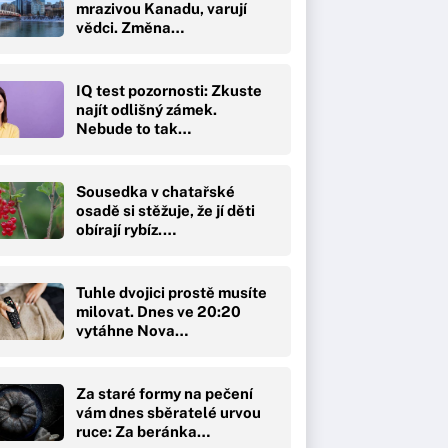
mrazivou Kanadu, varují
vědci. Změna…
IQ test pozornosti: Zkuste
najít odlišný zámek.
Nebude to tak…
Sousedka v chatařské
osadě si stěžuje, že jí děti
obírají rybíz.…
Tuhle dvojici prostě musíte
milovat. Dnes ve 20:20
vytáhne Nova…
Za staré formy na pečení
vám dnes sběratelé urvou
ruce: Za beránka…