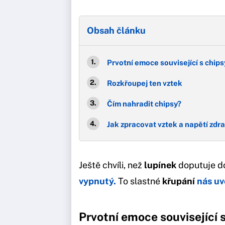
Obsah článku
Prvotní emoce související s chips
Rozkřoupej ten vztek
Čím nahradit chipsy?
Jak zpracovat vztek a napětí zdra
Ještě chvíli, než
lupínek
doputuje do
vypnutý.
To slastné
křupání
nás uv
Prvotní emoce související 