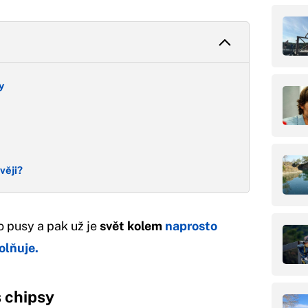
y
věji?
 pusy a pak už je
svět kolem
naprosto
olňuje.
s chipsy