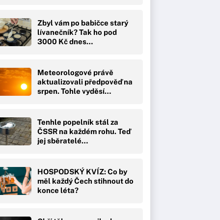
Zbyl vám po babičce starý
lívanečník? Tak ho pod
3000 Kč dnes…
Meteorologové právě
aktualizovali předpověď na
srpen. Tohle vyděsí…
Tenhle popelník stál za
ČSSR na každém rohu. Teď
jej sběratelé…
HOSPODSKÝ KVÍZ: Co by
měl každý Čech stihnout do
konce léta?