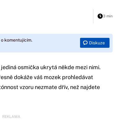
3 min
 o komentujícím.
Diskuze
 jediná osmička ukrytá někde mezi nimi.
a přesně dokáže váš mozek prohledávat
otónnost vzoru nezmate dřív, než najdete
REKLAMA