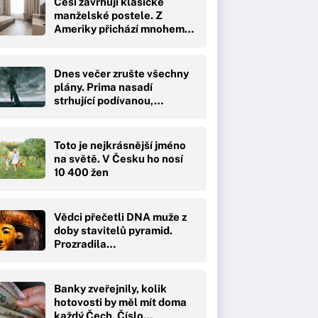
Češi zavrhují klasické
manželské postele. Z
Ameriky přichází mnohem…
Dnes večer zrušte všechny
plány. Prima nasadí
strhující podívanou,…
Toto je nejkrásnější jméno
na světě. V Česku ho nosí
10 400 žen
Vědci přečetli DNA muže z
doby stavitelů pyramid.
Prozradila…
Banky zveřejnily, kolik
hotovosti by měl mít doma
každý Čech. Číslo…