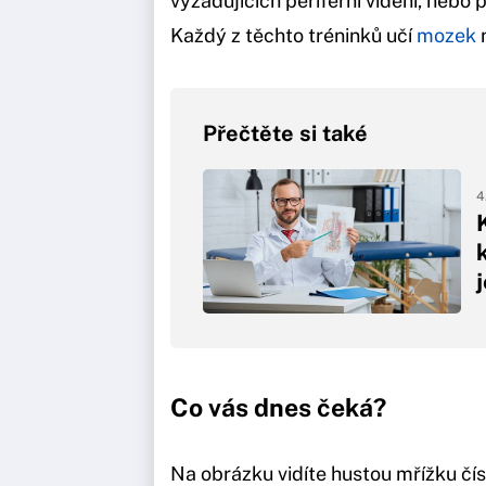
vyžadujících periferní vidění, nebo
Každý z těchto tréninků učí
mozek
n
Přečtěte si také
4
Co vás dnes čeká?
Na obrázku vidíte hustou mřížku čís