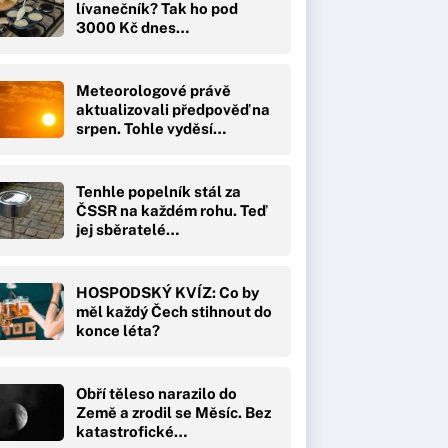
lívanečník? Tak ho pod
3000 Kč dnes…
Meteorologové právě
aktualizovali předpověď na
srpen. Tohle vyděsí…
Tenhle popelník stál za
ČSSR na každém rohu. Teď
jej sběratelé…
HOSPODSKÝ KVÍZ: Co by
měl každý Čech stihnout do
konce léta?
Obří těleso narazilo do
Země a zrodil se Měsíc. Bez
katastrofické…