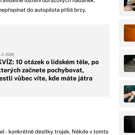
 pravidelné luštění obrazových hádanek.
epřepínat do autopilota příliš brzy.
. 2. 2026
KVÍZ: 10 otázek o lidském těle, po
kterých začnete pochybovat,
jestli vůbec víte, kde máte játra
el - konkrétně desítky trojek. Někde v tomto