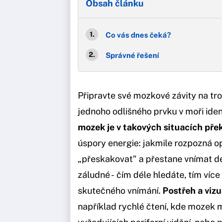
Obsah článku
Co vás dnes čeká?
Správné řešení
Připravte své mozkové závity na tr
jednoho odlišného prvku v moři ide
mozek je v takových situacích přek
úspory energie: jakmile rozpozná o
„přeskakovat" a přestane vnímat det
záludné - čím déle hledáte, tím víc
skutečného vnímání.
Postřeh a vizu
například rychlé čtení, kde mozek m