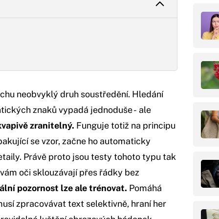
ochu neobvyklý druh soustředění. Hledání
ntických znaků vypadá jednoduše - ale
vapivě zranitelný.
Funguje totiž na principu
pakující se vzor, začne ho automaticky
aily. Právě proto jsou testy tohoto typu tak
e vám oči sklouzávají přes řádky bez
ální pozornost lze ale trénovat.
Pomáhá
usí zpracovávat text selektivně, hraní her