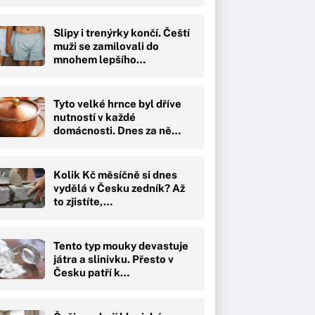
Slipy i trenýrky končí. Čeští
muži se zamilovali do
mnohem lepšího…
Tyto velké hrnce byl dříve
nutností v každé
domácnosti. Dnes za ně…
Kolik Kč měsíčně si dnes
vydělá v Česku zedník? Až
to zjistíte,…
Tento typ mouky devastuje
játra a slinivku. Přesto v
Česku patří k…