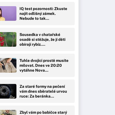
IQ test pozornosti: Zkuste
najít odlišný zámek.
Nebude to tak…
Sousedka v chatařské
osadě si stěžuje, že jí děti
obírají rybíz.…
Tuhle dvojici prostě musíte
milovat. Dnes ve 20:20
vytáhne Nova…
Za staré formy na pečení
vám dnes sběratelé urvou
ruce: Za beránka…
Zbyl vám po babičce starý