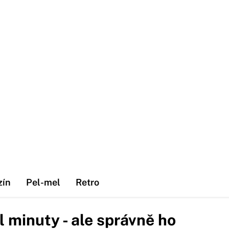
zín
Pel-mel
Retro
l minuty - ale správně ho