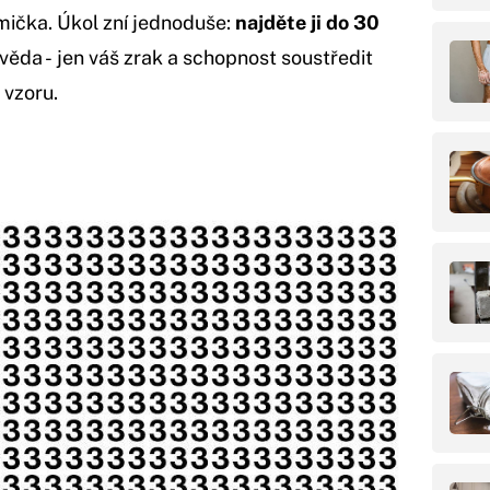
mička. Úkol zní jednoduše:
najděte ji do 30
věda - jen váš zrak a schopnost soustředit
 vzoru.