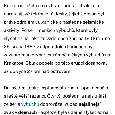
Krakatoa ležela na rozhraní indo-australské a
euro-asijské tektonické desky, jejichž posun byl
právě zdrojem vulkanické a následné seismické
aktivity. Po sérii menších výbuchů, které byly
slyšet až na Jakartu vzdálenou zhruba 160 km, dne
26. srpna 1883 v odpoledních hodinách byl
zaznamenán první z extrémně ničivých výbuchů na
Krakatoe. Oblak popela po této erupci dosahoval
až do výše 27 km nad ostrovem.
Druhý den sopka explodovala znovu, opakovaně a
s ještě větší razancí. Čtvrtý, poslední a nejsilnější
ze série
výbuchů
doprovázel vůbec
nejsilnější
zvuk v dějinách
– exploze byla údajně slyšet až na