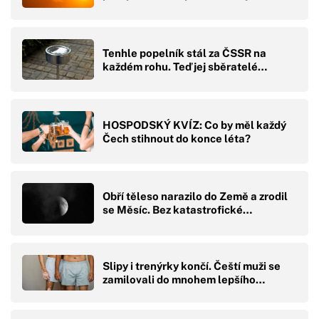
Tenhle popelník stál za ČSSR na
každém rohu. Teď jej sběratelé…
HOSPODSKÝ KVÍZ: Co by měl každý
Čech stihnout do konce léta?
Obří těleso narazilo do Země a zrodil
se Měsíc. Bez katastrofické…
Slipy i trenýrky končí. Čeští muži se
zamilovali do mnohem lepšího…