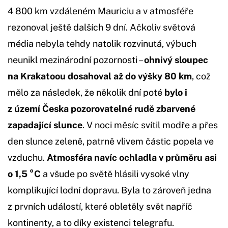
4 800 km vzdáleném Mauriciu a v atmosféře
rezonoval ještě dalších 9 dní. Ačkoliv světová
média nebyla tehdy natolik rozvinutá, výbuch
neunikl mezinárodní pozornosti –
ohnivý sloupec
na Krakatoou dosahoval až do výšky 80 km
, což
mělo za následek, že několik dní poté
bylo i
z území Česka pozorovatelné rudě zbarvené
zapadající slunce
. V noci měsíc svítil modře a přes
den slunce zeleně, patrně vlivem částic popela ve
vzduchu.
Atmosféra navíc ochladla v průměru asi
o 1,5 °C
a všude po světě hlásili vysoké vlny
komplikující lodní dopravu. Byla to zároveň jedna
z prvních událostí, které obletěly svět napříč
kontinenty, a to díky existenci telegrafu.