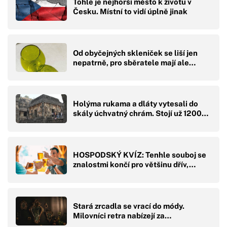
Tohle je nejhorší město k životu v
Česku. Místní to vidí úplně jinak
Od obyčejných skleniček se liší jen
nepatrně, pro sběratele mají ale…
Holýma rukama a dláty vytesali do
skály úchvatný chrám. Stojí už 1200…
HOSPODSKÝ KVÍZ: Tenhle souboj se
znalostmi končí pro většinu dřív,…
Stará zrcadla se vrací do módy.
Milovníci retra nabízejí za…