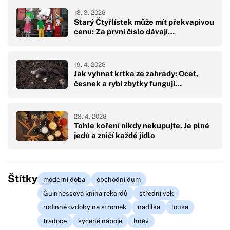
18. 3. 2026
Starý Čtyřlístek může mít překvapivou
cenu: Za první číslo dávají…
19. 4. 2026
Jak vyhnat krtka ze zahrady: Ocet,
česnek a rybí zbytky fungují…
28. 4. 2026
Tohle koření nikdy nekupujte. Je plné
jedů a zničí každé jídlo
Štítky
moderní doba
obchodní dům
Guinnessova kniha rekordů
střední věk
rodinné ozdoby na stromek
nadílka
louka
tradoce
sycené nápoje
hněv