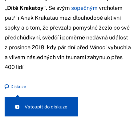
„
Dítě Krakatoy
“. Se svým
sopečným
vrcholem
patří i Anak Krakatau mezi dlouhodobě aktivní
sopky a o tom, že převzala pomyslné žezlo po své
předchůdkyni, svědčí i poměrně nedávná událost
z prosince 2018, kdy pár dní před Vánoci vybuchla
a vlivem následných vln tsunami zahynulo přes
400 lidí.
Diskuze
Vstoupit do diskuze