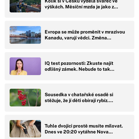
Kolik si v Česku vydělá svářeč ve
výškách. Měsíční mzda je jako z…
Evropa se může proměnit v mrazivou
Kanadu, varují vědci. Změna…
IQ test pozornosti: Zkuste najít
odlišný zámek. Nebude to tak…
Sousedka v chatařské osadě si
stěžuje, že jí děti obírají rybíz.…
Tuhle dvojici prostě musíte milovat.
Dnes ve 20:20 vytáhne Nova…