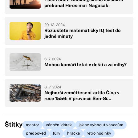
překonal Hirošimu i Nagasaki
20. 12. 2024
Rozluštěte matematický IQ test do
jedné minuty
6. 7. 2024
Mohou komáři létat v dešti a za mlhy?
8. 7. 2024
Nejhorší zemětřesení zažila Čína v
roce 1556: V provincii Šen-Si…
Štítky
mentor
vánoční dárek
jak se vyhnout vánocům
předpověď
túry
hračka
retro hodinky