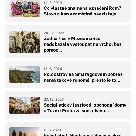
14. 2. 2024
Co vlastně znamená označení Rom?
Slovo cikán v romštině neexistuje
24. 12. 2023
Žádná říše v Mezoamerice
nedokázala vystoupat na vrchol bez
pomoci…
15. 6. 2024
Poloostrov na Smaragdovém pobřeží
nemá takové renomé, přesto je to…
20. 12. 2023
Socialistický fastfood, obchodní domy
a Tuzex: Praha za socialismu…
11. 6. 2024
Počet obětí Nankingského masakru