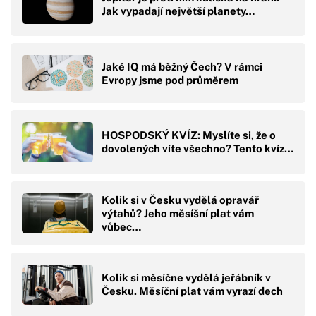
Jak vypadají největší planety…
Jaké IQ má běžný Čech? V rámci
Evropy jsme pod průměrem
HOSPODSKÝ KVÍZ: Myslíte si, že o
dovolených víte všechno? Tento kvíz…
Kolik si v Česku vydělá opravář
výtahů? Jeho měsíšní plat vám
vůbec…
Kolik si měsíčne vydělá jeřábník v
Česku. Měsíční plat vám vyrazí dech