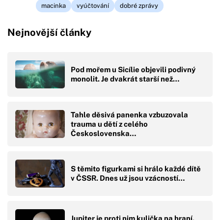
macinka
vyúčtování
dobré zprávy
Nejnovější články
Pod mořem u Sicílie objevili podivný
monolit. Je dvakrát starší než…
Tahle děsivá panenka vzbuzovala
trauma u dětí z celého
Československa…
S těmito figurkami si hrálo každé dítě
v ČSSR. Dnes už jsou vzácností…
Jupiter je proti nim kulička na hraní.