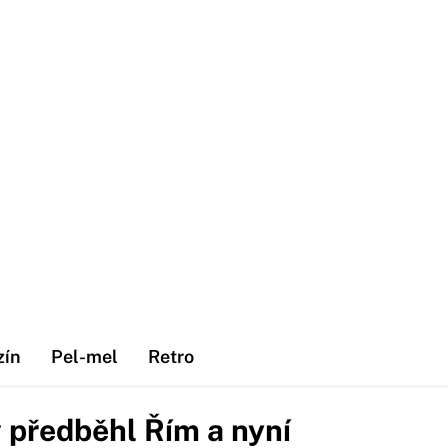
zín
Pel-mel
Retro
v předběhl Řím a nyní