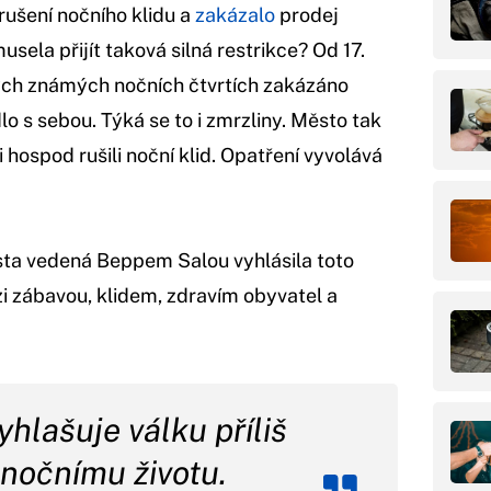
rušení nočního klidu a
zakázalo
prodej
usela přijít taková silná restrikce? Od 17.
tých známých nočních čtvrtích zakázáno
lo s sebou. Týká se to i zmrzliny. Město tak
 hospod rušili noční klid. Opatření vyvolává
sta vedená Beppem Salou vyhlásila toto
zi zábavou, klidem, zdravím obyvatel a
hlašuje válku příliš
nočnímu životu.