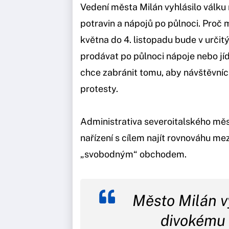
Vedení města Milán vyhlásilo válku 
potravin a nápojů po půlnoci. Proč m
května do 4. listopadu bude v urči
prodávat po půlnoci nápoje nebo jíd
chce zabránit tomu, aby návštěvníci
protesty.
Administrativa severoitalského mě
nařízení s cílem najít rovnováhu me
„svobodným“ obchodem.
Město Milán vy
divokému 