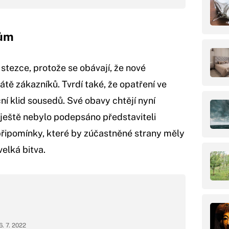
zům
 stezce, protože se obávají, že nové
átě zákazníků. Tvrdí také, že opatření ve
í klid sousedů. Své obavy chtějí nyní
 ještě nebylo podepsáno představiteli
připomínky, které by zúčastněné strany měly
velká bitva.
6. 7. 2022