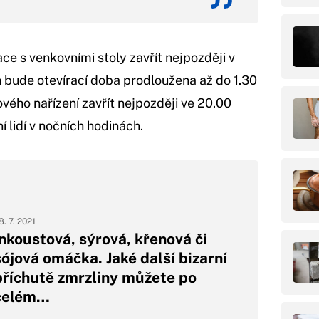
ce s venkovními stoly zavřít nejpozději v
h bude otevírací doba prodloužena až do 1.30
ového nařízení zavřít nejpozději ve 20.00
 lidí v nočních hodinách.
8. 7. 2021
Inkoustová, sýrová, křenová či
sójová omáčka. Jaké další bizarní
příchutě zmrzliny můžete po
celém…