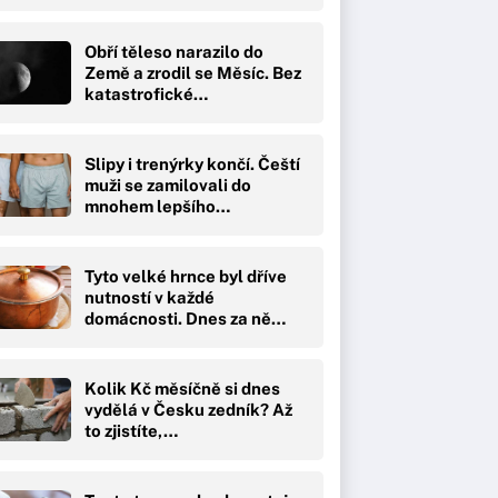
Obří těleso narazilo do
Země a zrodil se Měsíc. Bez
katastrofické…
Slipy i trenýrky končí. Čeští
muži se zamilovali do
mnohem lepšího…
Tyto velké hrnce byl dříve
nutností v každé
domácnosti. Dnes za ně…
Kolik Kč měsíčně si dnes
vydělá v Česku zedník? Až
to zjistíte,…