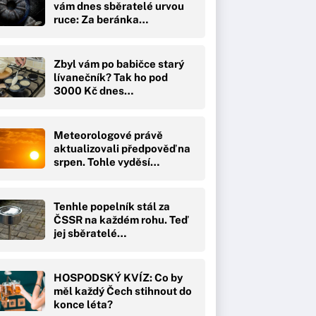
vám dnes sběratelé urvou
ruce: Za beránka…
Zbyl vám po babičce starý
lívanečník? Tak ho pod
3000 Kč dnes…
Meteorologové právě
aktualizovali předpověď na
srpen. Tohle vyděsí…
Tenhle popelník stál za
ČSSR na každém rohu. Teď
jej sběratelé…
HOSPODSKÝ KVÍZ: Co by
měl každý Čech stihnout do
konce léta?