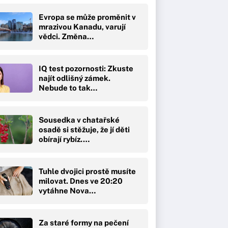
Evropa se může proměnit v
mrazivou Kanadu, varují
vědci. Změna…
IQ test pozornosti: Zkuste
najít odlišný zámek.
Nebude to tak…
Sousedka v chatařské
osadě si stěžuje, že jí děti
obírají rybíz.…
Tuhle dvojici prostě musíte
milovat. Dnes ve 20:20
vytáhne Nova…
Za staré formy na pečení