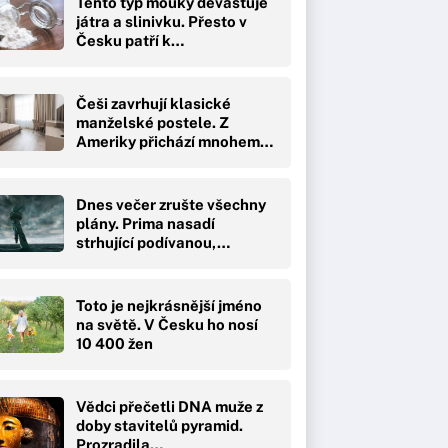
Tento typ mouky devastuje
játra a slinivku. Přesto v
Česku patří k…
Češi zavrhují klasické
manželské postele. Z
Ameriky přichází mnohem…
Dnes večer zrušte všechny
plány. Prima nasadí
strhující podívanou,…
Toto je nejkrásnější jméno
na světě. V Česku ho nosí
10 400 žen
Vědci přečetli DNA muže z
doby stavitelů pyramid.
Prozradila…