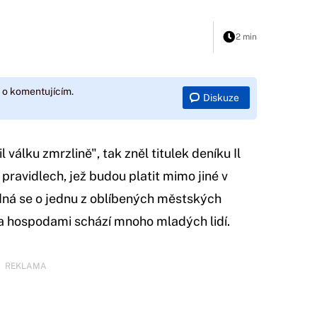
2 min
 o komentujícím.
Diskuze
l válku zmrzlině", tak zněl titulek deníku Il
pravidlech, jež budou platit mimo jiné v
edná se o jednu z oblíbených městských
a hospodami schází mnoho mladých lidí.
REKLAMA