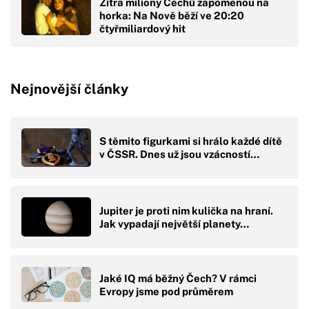
Zítra miliony Čechů zapomenou na
horka: Na Nově běží ve 20:20
čtyřmiliardový hit
Nejnovější články
S těmito figurkami si hrálo každé dítě
v ČSSR. Dnes už jsou vzácností…
Jupiter je proti nim kulička na hraní.
Jak vypadají největší planety…
Jaké IQ má běžný Čech? V rámci
Evropy jsme pod průměrem