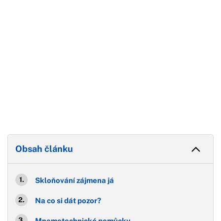
Obsah článku
Skloňování zájmena já
Na co si dát pozor?
Mnemotechnické pomůcky