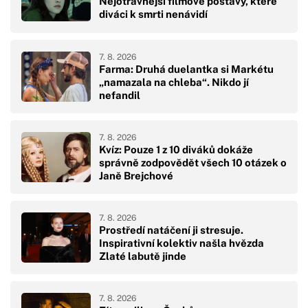
Nejotravnější filmové postavy, které
diváci k smrti nenávidí
7. 8. 2026
Farma: Druhá duelantka si Markétu
„namazala na chleba“. Nikdo jí
nefandil
7. 8. 2026
Kvíz: Pouze 1 z 10 diváků dokáže
správně zodpovědět všech 10 otázek o
Janě Brejchové
7. 8. 2026
Prostředí natáčení ji stresuje.
Inspirativní kolektiv našla hvězda
Zlaté labutě jinde
7. 8. 2026