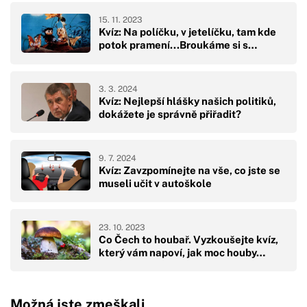
15. 11. 2023
Kvíz: Na políčku, v jetelíčku, tam kde
potok pramení...Broukáme si s…
3. 3. 2024
Kvíz: Nejlepší hlášky našich politiků,
dokážete je správně přiřadit?
9. 7. 2024
Kvíz: Zavzpomínejte na vše, co jste se
museli učit v autoškole
23. 10. 2023
Co Čech to houbař. Vyzkoušejte kvíz,
který vám napoví, jak moc houby…
Možná jste zmeškali