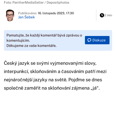
Foto: PantherMediaSeller / Depositphotos
Publikováno:
16. listopadu 2023, 17:30
2 min
Jan Šebek
Pamatujte, že každý komentář bývá zprávou o
Diskuze
komentujícím.
Děkujeme za vaše komentáře.
Český jazyk se svými vyjmenovanými slovy,
interpunkcí, skloňováním a časováním patří mezi
nejnáročnější jazyky na světě. Pojďme se dnes
společně zaměřit na skloňování zájmena „já“.
Začátek reklamy
Konec reklamy