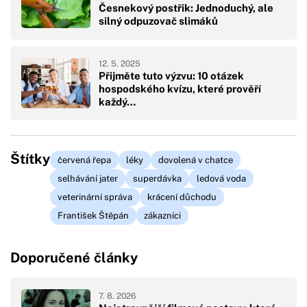
Česnekový postřik: Jednoduchý, ale
silný odpuzovač slimáků
12. 5. 2025
Přijměte tuto výzvu: 10 otázek
hospodského kvízu, které prověří
každý…
Štítky
červená řepa
léky
dovolená v chatce
selhávání jater
superdávka
ledová voda
veterinární správa
krácení důchodu
František Štěpán
zákazníci
Doporučené články
7. 8. 2026