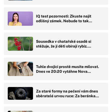
IQ test pozornosti: Zkuste najít
odlišný zámek. Nebude to tak…
Sousedka v chatařské osadě si
stěžuje, že jí děti obírají rybíz.…
Tuhle dvojici prostě musíte milovat.
Dnes ve 20:20 vytáhne Nova…
Za staré formy na pečení vám dnes
sběratelé urvou ruce: Za beránka…