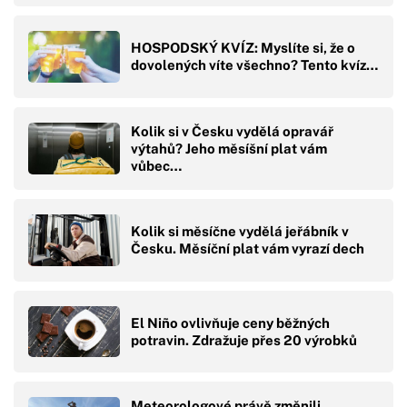
HOSPODSKÝ KVÍZ: Myslíte si, že o
dovolených víte všechno? Tento kvíz…
Kolik si v Česku vydělá opravář
výtahů? Jeho měsíšní plat vám
vůbec…
Kolik si měsíčne vydělá jeřábník v
Česku. Měsíční plat vám vyrazí dech
El Niño ovlivňuje ceny běžných
potravin. Zdražuje přes 20 výrobků
Meteorologové právě změnili