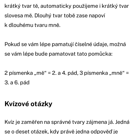
krátký tvar tě, automaticky použijeme i krátký tvar
slovesa mě. Dlouhý tvar tobě zase napoví
k dlouhému tvaru mně.
Pokud se vám lépe pamatují číselné údaje, možná
se vám lépe bude pamatovat tato pomůcka:
2 písmenka „mě“ = 2. a 4. pád, 3 písmenka „mně“ =
3. a 6. pád
Kvízové otázky
Kvíz je zaměřen na správné tvary zájmena já. Jedná
se o deset otázek, kdy právě jedna odpověď je