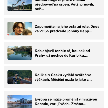
předpověď na srpen: Větší průšvih,
než…
Zapomeňte na jeho ostatní role. Dnes
ve 21:55 předvede Johnny Depp…
Kdo objevil tenhle ráj kousek od
Prahy, už nechce do Karibiku.…
Kolik si v Česku vydělá svářeč ve
výškách. Měsíční mzda je jako z…
Evropa se může proměnit v mrazivou
Kanadu, varují vědci. Změna…