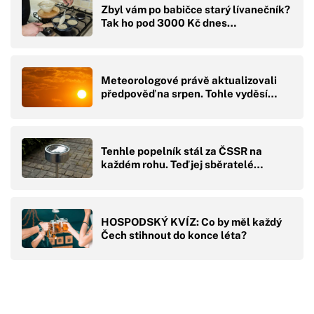
Zbyl vám po babičce starý lívanečník?
Tak ho pod 3000 Kč dnes…
Meteorologové právě aktualizovali
předpověď na srpen. Tohle vyděsí…
Tenhle popelník stál za ČSSR na
každém rohu. Teď jej sběratelé…
HOSPODSKÝ KVÍZ: Co by měl každý
Čech stihnout do konce léta?