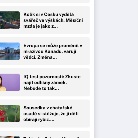
Kolik si v Česku vydělá
svářeč ve výškách. Měsíční
mzda je jako z…
Evropa se může proměnit v
mrazivou Kanadu, varují
vědci. Změna…
IQ test pozornosti: Zkuste
najít odlišný zámek.
Nebude to tak…
Sousedka v chatařské
osadě si stěžuje, že jí děti
obírají rybíz.…