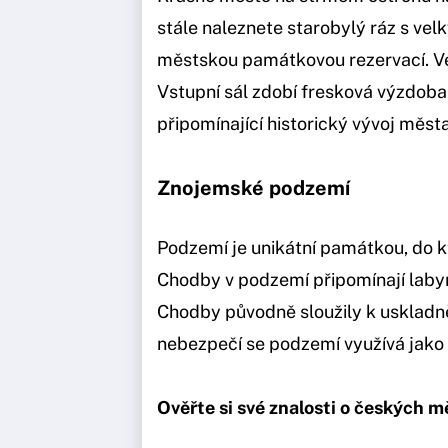
stále naleznete starobylý ráz s v
městskou památkovou rezervací. Ve
Vstupní sál zdobí fresková výzdoba 
připomínající historický vývoj města
Znojemské podzemí
Podzemí je unikátní památkou, do k
Chodby v podzemí připomínají labyr
Chodby původně sloužily k uskladnění
nebezpečí se podzemí využívá jako 
Ověřte si své znalosti o českých m