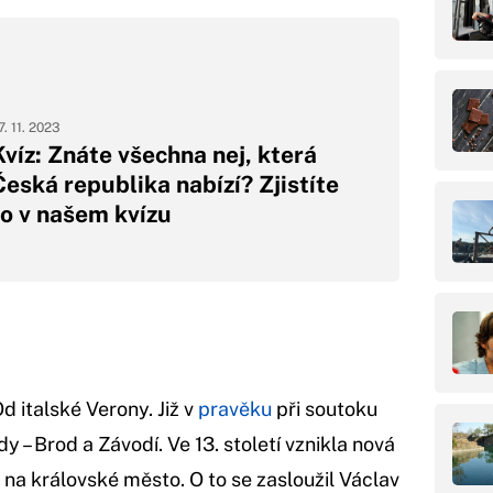
7. 11. 2023
Kvíz: Znáte všechna nej, která
Česká republika nabízí? Zjistíte
to v našem kvízu
 italské Verony. Již v
pravěku
při soutoku
 – Brod a Závodí. Ve 13. století vznikla nová
na královské město. O to se zasloužil Václav