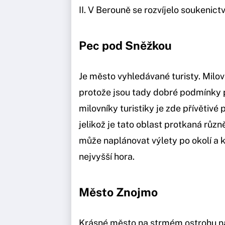
II. V Berouně se rozvíjelo soukenictv
Pec pod Sněžkou
Je město vyhledávané turisty. Milovn
protože jsou tady dobré podmínky p
milovníky turistiky je zde přívětivé 
jelikož je tato oblast protkaná růz
může naplánovat výlety po okolí a 
nejvyšší hora.
Město Znojmo
Krásné město na strmém ostrohu n