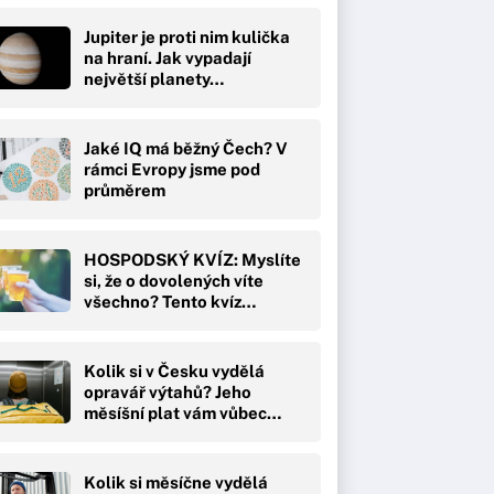
Jupiter je proti nim kulička
na hraní. Jak vypadají
největší planety…
Jaké IQ má běžný Čech? V
rámci Evropy jsme pod
průměrem
HOSPODSKÝ KVÍZ: Myslíte
si, že o dovolených víte
všechno? Tento kvíz…
Kolik si v Česku vydělá
opravář výtahů? Jeho
měsíšní plat vám vůbec…
Kolik si měsíčne vydělá