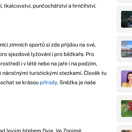
í, tkalcovství, punčochářství a hrnčířství.
íci zimních sportů si zde přijdou na své,
ro sjezdové lyžování i pro běžkaře. Pro
prostředí i v létě nebo na jaře i na podzim,
ně náročnými turistickými stezkami. Člověk tu
kochat se krásou
přírody
. Sněžka je naše
ad levým břehem Dyje. Ve Znojmě