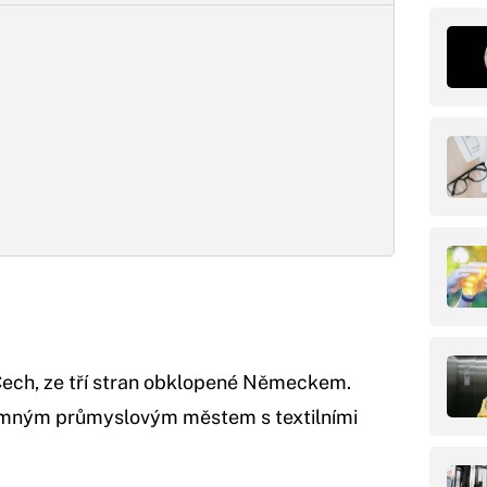
Čech, ze tří stran obklopené Německem.
namným průmyslovým městem s textilními