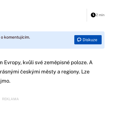
2 min
 o komentujícím.
Diskuze
 Evropy, kvůli své zeměpisné poloze. A
rásnými českými městy a regiony. Lze
ojmo.
REKLAMA