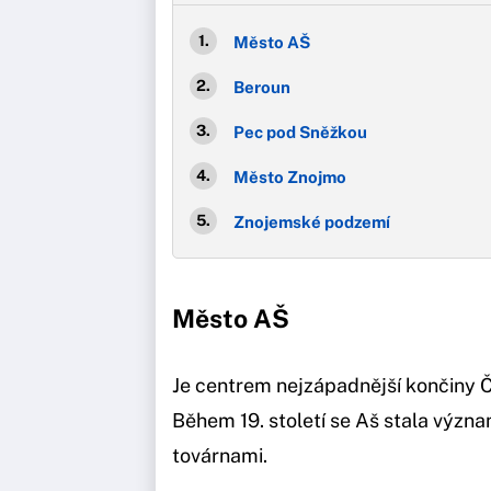
Město AŠ
Beroun
Pec pod Sněžkou
Město Znojmo
Znojemské podzemí
Město AŠ
Je centrem nejzápadnější končiny 
Během 19. století se Aš stala výz
továrnami.