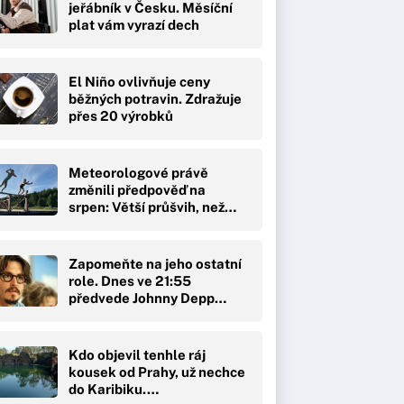
jeřábník v Česku. Měsíční
plat vám vyrazí dech
El Niño ovlivňuje ceny
běžných potravin. Zdražuje
přes 20 výrobků
Meteorologové právě
změnili předpověď na
srpen: Větší průšvih, než…
Zapomeňte na jeho ostatní
role. Dnes ve 21:55
předvede Johnny Depp…
Kdo objevil tenhle ráj
kousek od Prahy, už nechce
do Karibiku.…