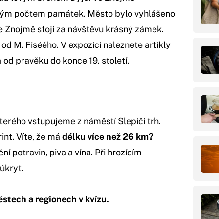
elkým počtem památek. Město bylo vyhlášeno
 Znojmě stojí za návštěvu krásný zámek.
od M. Fiséého. V expozici naleznete artikly
 od pravěku do konce 19. století.
terého vstupujeme z náměstí Slepičí trh.
int. Víte, že má
délku více než 26 km?
 potravin, piva a vína. Při hrozícím
úkryt.
ěstech a regionech v kvízu.