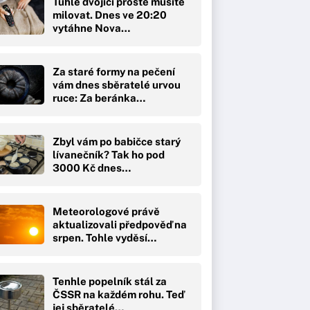
Tuhle dvojici prostě musíte
milovat. Dnes ve 20:20
vytáhne Nova…
Za staré formy na pečení
vám dnes sběratelé urvou
ruce: Za beránka…
Zbyl vám po babičce starý
lívanečník? Tak ho pod
3000 Kč dnes…
Meteorologové právě
aktualizovali předpověď na
srpen. Tohle vyděsí…
Tenhle popelník stál za
ČSSR na každém rohu. Teď
jej sběratelé…