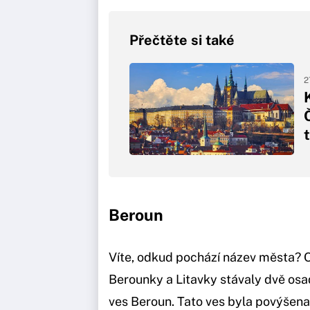
Přečtěte si také
2
Beroun
Víte, odkud pochází název města? Od
Berounky a Litavky stávaly dvě osady
ves Beroun. Tato ves byla povýšena 