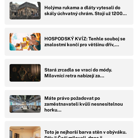
Holýma rukama a dláty vytesali do
skály úchvatný chrám. Stojí už 1200…
HOSPODSKÝ KVÍZ: Tenhle souboj se
znalostmi končí pro většinu dřív,…
Stará zrcadla se vrací do módy.
Milovníci retra nabízejí za…
Máte právo požadovat po
zaměstnavateli kvůli nesnesitelnou
horku…
Toto je nejhorší barva stěn v obýváku.
Dřív ji Češi milovali, dnes ji…