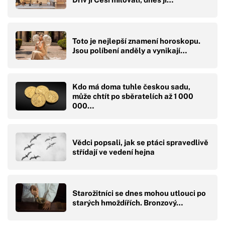
Toto je nejlepší znamení horoskopu.
Jsou políbení anděly a vynikají…
Kdo má doma tuhle českou sadu,
může chtít po sběratelích až 1 000
000…
Vědci popsali, jak se ptáci spravedlivě
střídají ve vedení hejna
Starožitníci se dnes mohou utlouci po
starých hmoždířích. Bronzový…