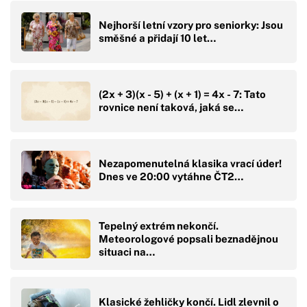
Nejhorší letní vzory pro seniorky: Jsou
směšné a přidají 10 let…
(2x + 3)(x - 5) + (x + 1) = 4x - 7: Tato
rovnice není taková, jaká se…
Nezapomenutelná klasika vrací úder!
Dnes ve 20:00 vytáhne ČT2…
Tepelný extrém nekončí.
Meteorologové popsali beznadějnou
situaci na…
Klasické žehličky končí. Lidl zlevnil o