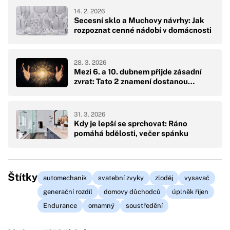
14. 2. 2026
Secesní sklo a Muchovy návrhy: Jak
rozpoznat cenné nádobí v domácnosti
28. 3. 2026
Mezi 6. a 10. dubnem přijde zásadní
zvrat: Tato 2 znamení dostanou…
31. 3. 2026
Kdy je lepší se sprchovat: Ráno
pomáhá bdělosti, večer spánku
Štítky
automechanik
svatební zvyky
zloděj
vysavač
generační rozdíl
domovy důchodců
úplněk říjen
Endurance
omamný
soustředění