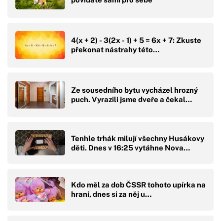
4(x + 2) - 3(2x - 1) + 5 = 6x + 7: Zkuste
překonat nástrahy této…
Ze sousedního bytu vycházel hrozný
puch. Vyrazili jsme dveře a čekal…
Tenhle trhák milují všechny Husákovy
děti. Dnes v 16:25 vytáhne Nova…
Kdo měl za dob ČSSR tohoto upírka na
hraní, dnes si za něj u…