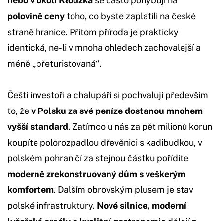
nebo v okolí Kłodzka
se často pohybují na
polovině ceny
toho, co byste zaplatili na české
straně hranice. Přitom příroda je prakticky
identická, ne-li v mnoha ohledech zachovalejší a
méně „přeturistovaná“.
Čeští investoři a chalupáři si pochvalují především
to, že
v Polsku za své peníze dostanou mnohem
vyšší standard
. Zatímco u nás za pět milionů korun
koupíte polorozpadlou dřevěnici s kadibudkou, v
polském pohraničí za stejnou částku pořídíte
moderně zrekonstruovaný dům s veškerým
komfortem
. Dalším obrovským plusem je stav
polské infrastruktury.
Nové silnice, moderní