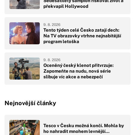
Šedesátiletý šampion riskoval život a
překvapil Hollywood
9. 8. 2026
Tento týden celé Česko zatají dech:
Na TV obrazovky vtrhne nejnabitější
program letoška
9. 8. 2026
Oceněný český klenot přitvrzuje:
Zapomeňte na nudu, nová série
slibuje víc akce a nebezpečí
Nejnovější články
Tesco v Česku možná končí. Mohla by
ho nahradit mnohem levnější…