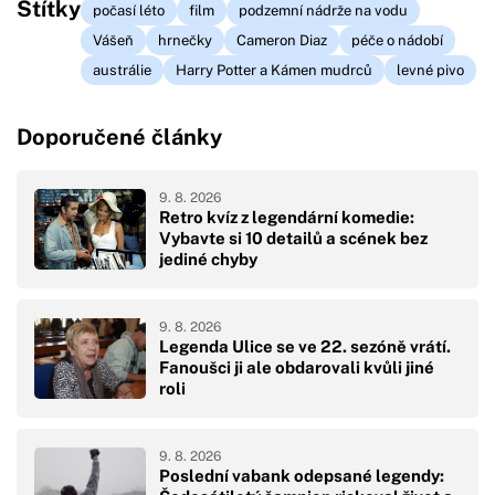
Štítky
počasí léto
film
podzemní nádrže na vodu
Vášeň
hrnečky
Cameron Diaz
péče o nádobí
austrálie
Harry Potter a Kámen mudrců
levné pivo
Doporučené články
9. 8. 2026
Retro kvíz z legendární komedie:
Vybavte si 10 detailů a scének bez
jediné chyby
9. 8. 2026
Legenda Ulice se ve 22. sezóně vrátí.
Fanoušci ji ale obdarovali kvůli jiné
roli
9. 8. 2026
Poslední vabank odepsané legendy: