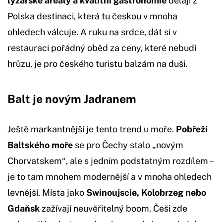
lyžařské areály a kvalitní gastronomie
dělají z
Polska destinaci, která tu českou v mnoha
ohledech válcuje. A ruku na srdce, dát si v
restauraci pořádný oběd za ceny, které nebudí
hrůzu, je pro českého turistu balzám na duši.
Balt je novým Jadranem
Ještě markantnější je tento trend u moře.
Pobřeží
Baltského moře
se pro Čechy stalo „novým
Chorvatskem“, ale s jedním podstatným rozdílem –
je to tam mnohem modernější a v mnoha ohledech
levnější. Místa jako
Swinoujscie, Kolobrzeg nebo
Gdaňsk
zažívají neuvěřitelný boom. Češi zde