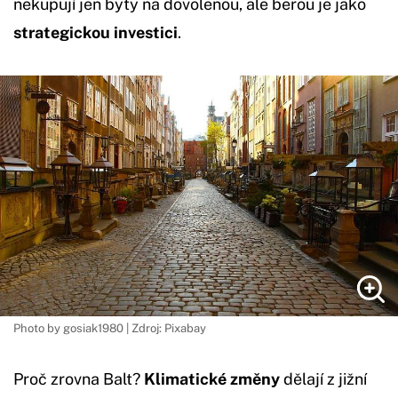
nekupují jen byty na dovolenou, ale berou je jako
strategickou investici
.
Photo by gosiak1980 | Zdroj: Pixabay
Proč zrovna Balt?
Klimatické změny
dělají z jižní