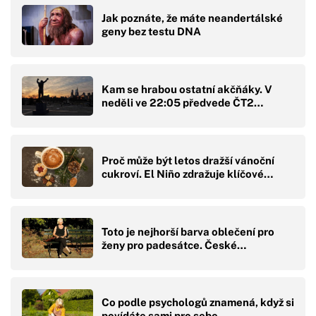
Jak poznáte, že máte neandertálské
geny bez testu DNA
Kam se hrabou ostatní akčňáky. V
neděli ve 22:05 předvede ČT2…
Proč může být letos dražší vánoční
cukroví. El Niño zdražuje klíčové…
Toto je nejhorší barva oblečení pro
ženy pro padesátce. České…
Co podle psychologů znamená, když si
povídáte sami pro sebe