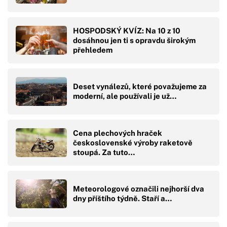
HOSPODSKÝ KVÍZ: Na 10 z 10
dosáhnou jen ti s opravdu širokým
přehledem
Deset vynálezů, které považujeme za
moderní, ale používali je už…
Cena plechových hraček
československé výroby raketově
stoupá. Za tuto…
Meteorologové označili nejhorší dva
dny příštího týdně. Staří a…