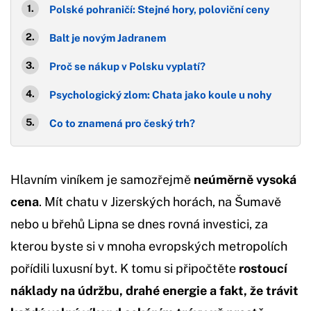
Polské pohraničí: Stejné hory, poloviční ceny
Balt je novým Jadranem
Proč se nákup v Polsku vyplatí?
Psychologický zlom: Chata jako koule u nohy
Co to znamená pro český trh?
Hlavním viníkem je samozřejmě
neúměrně vysoká
cena
. Mít chatu v Jizerských horách, na Šumavě
nebo u břehů Lipna se dnes rovná investici, za
kterou byste si v mnoha evropských metropolích
pořídili luxusní byt. K tomu si připočtěte
rostoucí
náklady na údržbu, drahé energie a fakt, že trávit