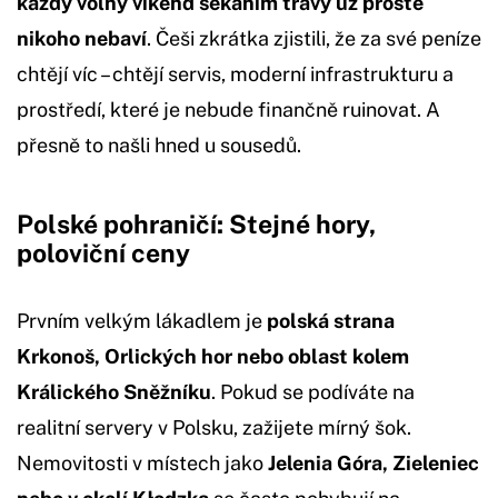
každý volný víkend sekáním trávy už prostě
nikoho nebaví
. Češi zkrátka zjistili, že za své peníze
chtějí víc – chtějí servis, moderní infrastrukturu a
prostředí, které je nebude finančně ruinovat. A
přesně to našli hned u sousedů.
Polské pohraničí: Stejné hory,
poloviční ceny
Prvním velkým lákadlem je
polská strana
Krkonoš, Orlických hor nebo oblast kolem
Králického Sněžníku
. Pokud se podíváte na
realitní servery v Polsku, zažijete mírný šok.
Nemovitosti v místech jako
Jelenia Góra, Zieleniec