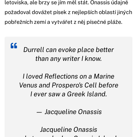
letoviska, ale brzy se jím měl stát. Onassis údajně
požadoval dovážet písek z nejlepších oblastí jiných
pobřežních zemí a vytvářet z něj písečné pláže.
Durrell can evoke place better
than any writer I know.
I loved Reflections on a Marine
Venus and Prospero's Cell before
I ever saw a Greek Island.
— Jacqueline Onassis
Jacqueline Onassis