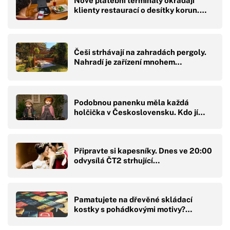
Nové platební terminály okrádají
klienty restaurací o desítky korun.…
Češi strhávají na zahradách pergoly.
Nahradí je zařízení mnohem…
Podobnou panenku měla každá
holčička v Československu. Kdo jí…
Připravte si kapesníky. Dnes ve 20:00
odvysílá ČT2 strhující…
Pamatujete na dřevěné skládací
kostky s pohádkovými motivy?…