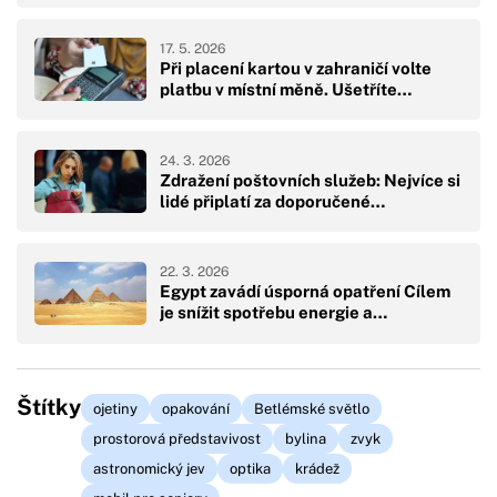
17. 5. 2026
Při placení kartou v zahraničí volte
platbu v místní měně. Ušetříte…
24. 3. 2026
Zdražení poštovních služeb: Nejvíce si
lidé připlatí za doporučené…
22. 3. 2026
Egypt zavádí úsporná opatření Cílem
je snížit spotřebu energie a…
Štítky
ojetiny
opakování
Betlémské světlo
prostorová představivost
bylina
zvyk
astronomický jev
optika
krádež