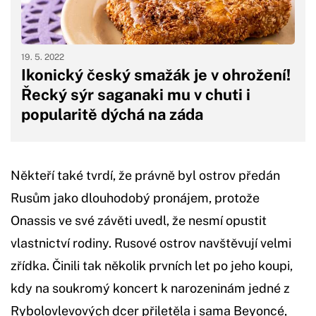
19. 5. 2022
Ikonický český smažák je v ohrožení!
Řecký sýr saganaki mu v chuti i
popularitě dýchá na záda
Někteří také tvrdí, že právně byl ostrov předán
Rusům jako dlouhodobý pronájem, protože
Onassis ve své závěti uvedl, že nesmí opustit
vlastnictví rodiny. Rusové ostrov navštěvují velmi
zřídka. Činili tak několik prvních let po jeho koupi,
kdy na soukromý koncert k narozeninám jedné z
Rybolovlevových dcer přiletěla i sama Beyoncé,