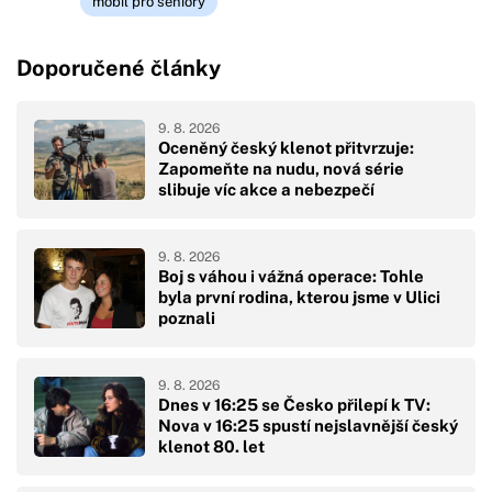
mobil pro seniory
Doporučené články
9. 8. 2026
Oceněný český klenot přitvrzuje:
Zapomeňte na nudu, nová série
slibuje víc akce a nebezpečí
9. 8. 2026
Boj s váhou i vážná operace: Tohle
byla první rodina, kterou jsme v Ulici
poznali
9. 8. 2026
Dnes v 16:25 se Česko přilepí k TV:
Nova v 16:25 spustí nejslavnější český
klenot 80. let