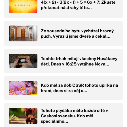
4(x + 2) - 3(2x - 1) + 5 = 6x + 7: Zkuste
překonat nástrahy této…
Ze sousedního bytu vycházel hrozný
puch. Vyrazili jsme dveře a čekal…
Tenhle trhák milují všechny Husákovy
děti. Dnes v 16:25 vytáhne Nova…
Kdo měl za dob ČSSR tohoto upírka na
hraní, dnes si za něj u…
Tohoto plyšáka mělo každé dítě v
Československu. Kdo měl
speciálního…