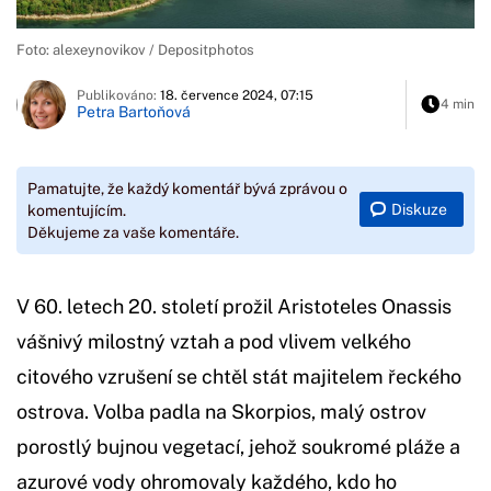
Foto: alexeynovikov / Depositphotos
Publikováno:
18. července 2024, 07:15
4 min
Petra Bartoňová
Pamatujte, že každý komentář bývá zprávou o
Diskuze
komentujícím.
Děkujeme za vaše komentáře.
V 60. letech 20. století prožil Aristoteles Onassis
vášnivý milostný vztah a pod vlivem velkého
citového vzrušení se chtěl stát majitelem řeckého
ostrova. Volba padla na Skorpios, malý ostrov
porostlý bujnou vegetací, jehož soukromé pláže a
azurové vody ohromovaly každého, kdo ho