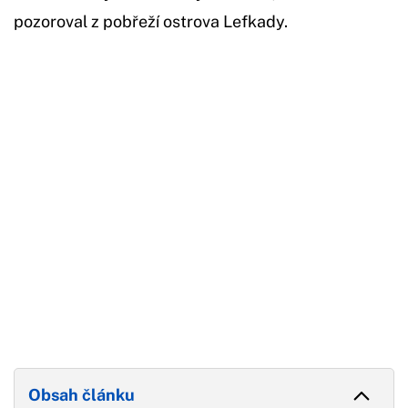
pozoroval z pobřeží ostrova Lefkady.
Začátek reklamy
Konec reklamy
Obsah článku