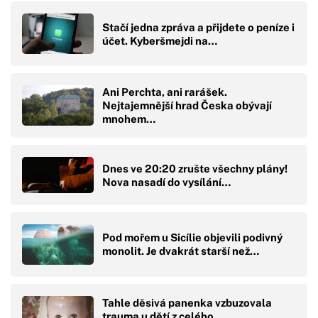
Stačí jedna zpráva a přijdete o peníze i
účet. Kyberšmejdi na…
Ani Perchta, ani rarášek.
Nejtajemnější hrad Česka obývají
mnohem…
Dnes ve 20:20 zrušte všechny plány!
Nova nasadí do vysílání…
Pod mořem u Sicílie objevili podivný
monolit. Je dvakrát starší než…
Tahle děsivá panenka vzbuzovala
trauma u dětí z celého