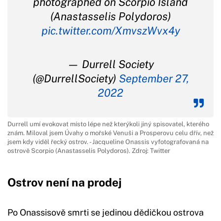
photographed on Scorpio Island
(Anastasselis Polydoros)
pic.twitter.com/XmvszWvx4y
— Durrell Society
(@DurrellSociety)
September 27,
2022
Durrell umí evokovat místo lépe než kterýkoli jiný spisovatel, kterého
znám. Miloval jsem Úvahy o mořské Venuši a Prosperovu celu dřív, než
jsem kdy viděl řecký ostrov. - Jacqueline Onassis vyfotografovaná na
ostrově Scorpio (Anastasselis Polydoros). Zdroj: Twitter
Ostrov není na prodej
Po Onassisově smrti se jedinou dědičkou ostrova