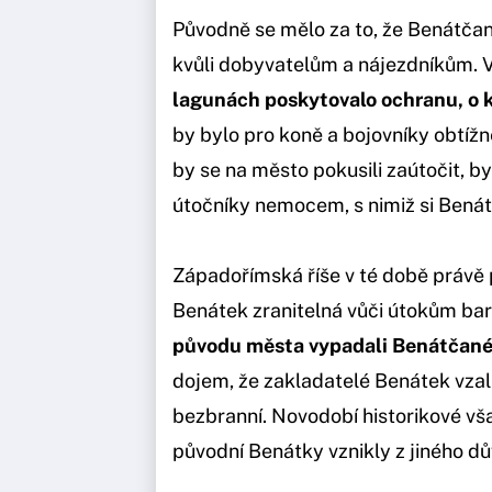
Původně se mělo za to, že Benátčané
kvůli dobyvatelům a nájezdníkům. V
lagunách poskytovalo ochranu, o k
by bylo pro koně a bojovníky obtížně
by se na město pokusili zaútočit, b
útočníky nemocem, s nimiž si Benát
Západořímská říše v té době právě 
Benátek zranitelná vůči útokům ba
původu města vypadali Benátčan
dojem, že zakladatelé Benátek vzali 
bezbranní. Novodobí historikové vša
původní Benátky vznikly z jiného d