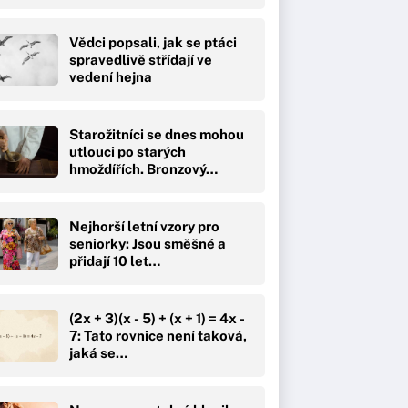
Vědci popsali, jak se ptáci
spravedlivě střídají ve
vedení hejna
Starožitníci se dnes mohou
utlouci po starých
hmoždířích. Bronzový…
Nejhorší letní vzory pro
seniorky: Jsou směšné a
přidají 10 let…
(2x + 3)(x - 5) + (x + 1) = 4x -
7: Tato rovnice není taková,
jaká se…