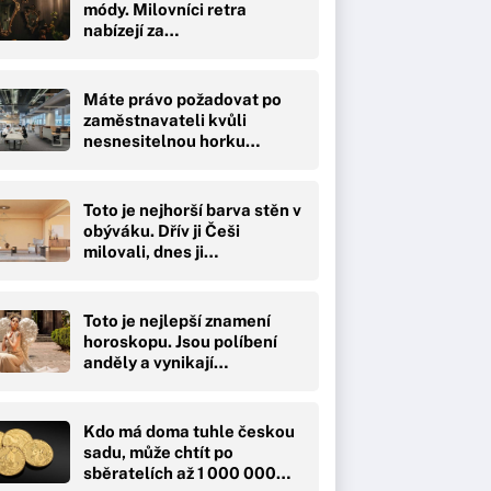
módy. Milovníci retra
nabízejí za…
Máte právo požadovat po
zaměstnavateli kvůli
nesnesitelnou horku…
Toto je nejhorší barva stěn v
obýváku. Dřív ji Češi
milovali, dnes ji…
Toto je nejlepší znamení
horoskopu. Jsou políbení
anděly a vynikají…
Kdo má doma tuhle českou
sadu, může chtít po
sběratelích až 1 000 000…