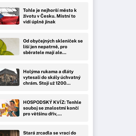
Tohle je nejhorší město k
životu v Česku. Místní to
vidí úplně jinak
Od obyčejných skleniček se
liší jen nepatrně, pro
sběratele mají ale…
Holýma rukama a dláty
vytesali do skály úchvatný
chrám. Stojí už 1200…
HOSPODSKÝ KVÍZ: Tenhle
souboj se znalostmi končí
pro většinu dřív,…
Stará zrcadla se vrací do