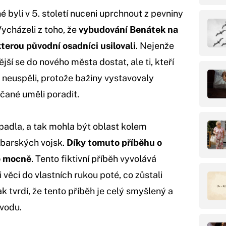
 byli v 5. století nuceni uprchnout z pevniny
ycházeli z toho, že
vybudování Benátek na
terou původní osadníci usilovali
. Nejenže
jší se do nového města dostat, ale ti, kteří
y neuspěli, protože bažiny vystavovaly
čané uměli poradit.
padla, a tak mohla být oblast kolem
rbarských vojsk.
Díky tomuto příběhu o
é mocně
. Tento fiktivní příběh vyvolává
věci do vlastních rukou poté, co zůstali
k tvrdí, že tento příběh je celý smyšlený a
ůvodu.