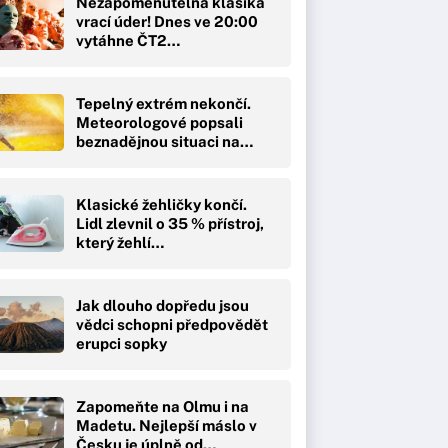
Nezapomenutelná klasika
vrací úder! Dnes ve 20:00
vytáhne ČT2…
Tepelný extrém nekončí.
Meteorologové popsali
beznadějnou situaci na…
Klasické žehličky končí.
Lidl zlevnil o 35 % přístroj,
který žehlí…
Jak dlouho dopředu jsou
vědci schopni předpovědět
erupci sopky
Zapomeňte na Olmu i na
Madetu. Nejlepší máslo v
Česku je úplně od…