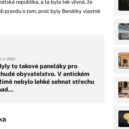
átská republika, a ta byla tak vlivná, že
li pravdu o tom, proč byly Benátky vlastně
0. 2. 2023
Byly to takové paneláky pro
chudé obyvatelstvo. V antickém
Římě nebylo lehké sehnat střechu
nad…
ka