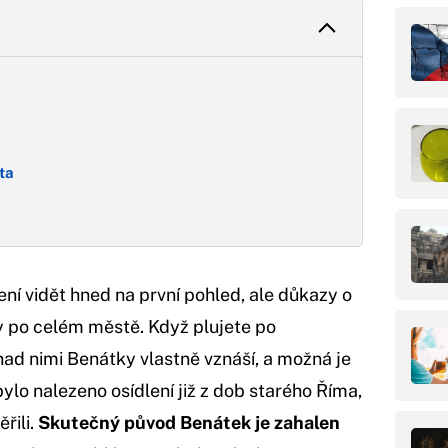
ta
ení vidět hned na první pohled, ale důkazy o
ety po celém městě. Když plujete po
nad nimi Benátky vlastně vznáší, a možná je
ylo nalezeno osídlení již z dob starého Říma,
řili.
Skutečný původ Benátek je zahalen