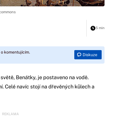
a commons
5 min
 o komentujícím.
Diskuze
 světě, Benátky, je postaveno na vodě.
í. Celé navíc stojí na dřevěných kůlech a
REKLAMA