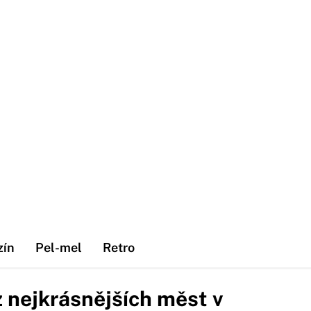
zín
Pel-mel
Retro
z nejkrásnějších měst v