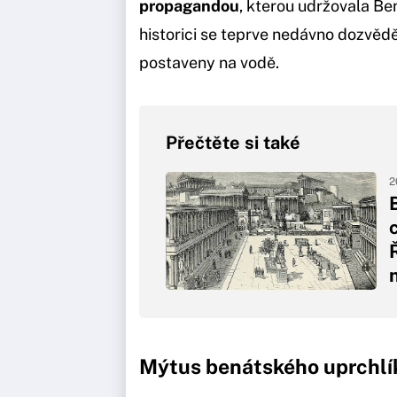
propagandou
, kterou udržovala Ben
historici se teprve nedávno dozvědě
postaveny na vodě.
Přečtěte si také
2
Mýtus benátského uprchlí