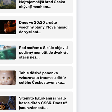
Nejtajemnější hrad Česka
obývají mnohem…
Dnes ve 20:20 zrušte
všechny plány! Nova nasadí
do vysílání…
Pod mořem u Sicílie objevili
podivný monolit. Je dvakrát
starší než…
Tahle děsivá panenka
vzbuzovala trauma u dětí z
celého Československa…
S těmito figurkami si hrálo
každé dítě v ČSSR. Dnes už
jsou vzácností…