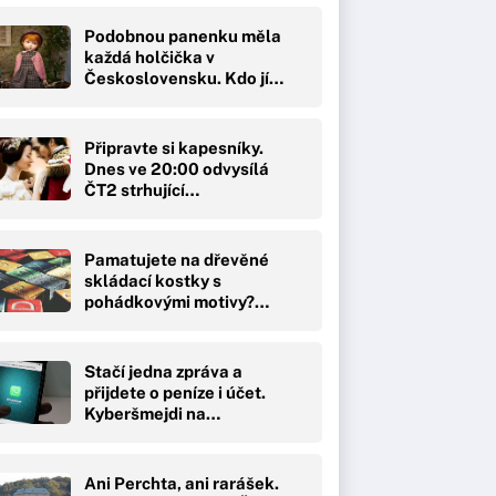
Podobnou panenku měla
každá holčička v
Československu. Kdo jí…
Připravte si kapesníky.
Dnes ve 20:00 odvysílá
ČT2 strhující…
Pamatujete na dřevěné
skládací kostky s
pohádkovými motivy?…
Stačí jedna zpráva a
přijdete o peníze i účet.
Kyberšmejdi na…
Ani Perchta, ani rarášek.