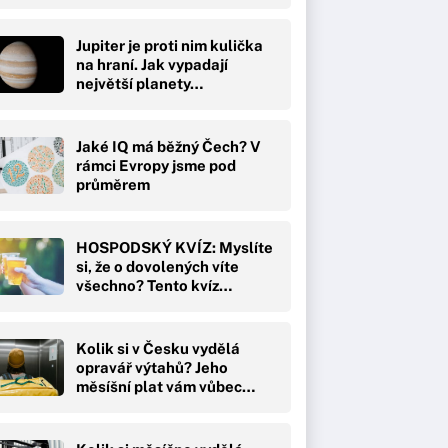
Jupiter je proti nim kulička
na hraní. Jak vypadají
největší planety…
Jaké IQ má běžný Čech? V
rámci Evropy jsme pod
průměrem
HOSPODSKÝ KVÍZ: Myslíte
si, že o dovolených víte
všechno? Tento kvíz…
Kolik si v Česku vydělá
opravář výtahů? Jeho
měsíšní plat vám vůbec…