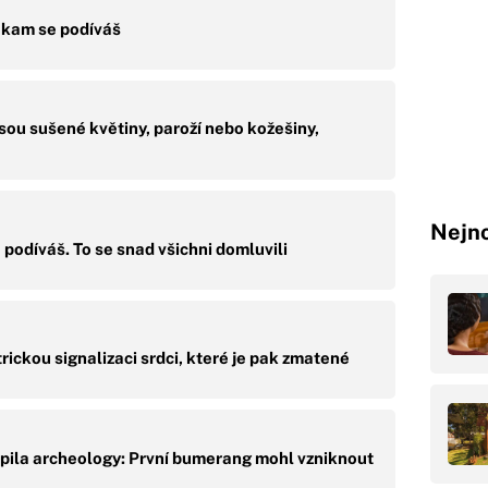
y kam se podíváš
sou sušené květiny, paroží nebo kožešiny,
Nejno
podíváš. To se snad všichni domluvili
rickou signalizaci srdci, které je pak zmatené
pila archeology: První bumerang mohl vzniknout