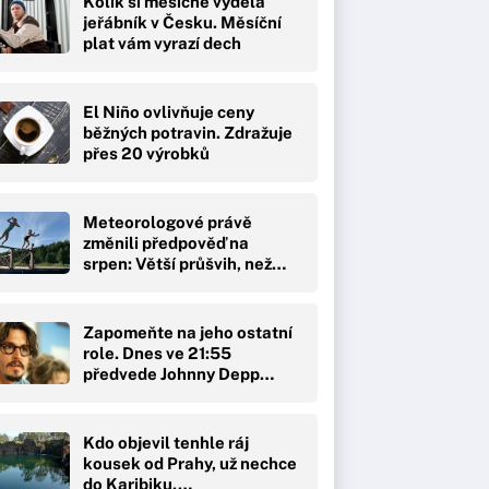
Kolik si měsíčne vydělá
jeřábník v Česku. Měsíční
plat vám vyrazí dech
El Niño ovlivňuje ceny
běžných potravin. Zdražuje
přes 20 výrobků
Meteorologové právě
změnili předpověď na
srpen: Větší průšvih, než…
Zapomeňte na jeho ostatní
role. Dnes ve 21:55
předvede Johnny Depp…
Kdo objevil tenhle ráj
kousek od Prahy, už nechce
do Karibiku.…