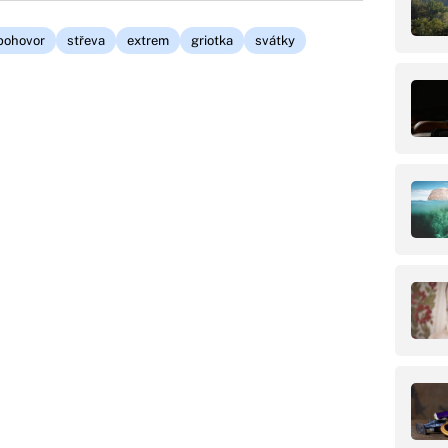
pohovor
střeva
extrem
griotka
svátky