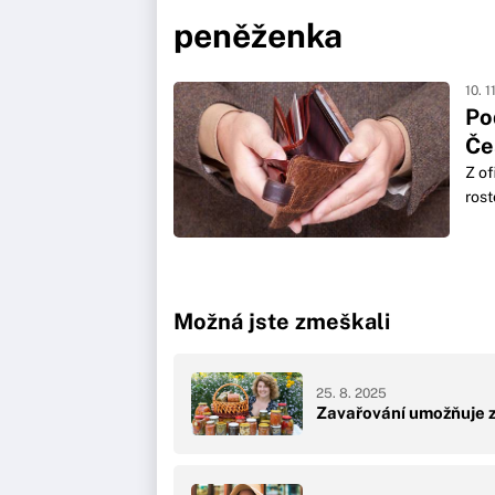
peněženka
10. 1
Po
Če
Z of
rost
Možná jste zmeškali
25. 8. 2025
Zavařování umožňuje z