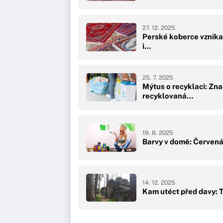
27. 12. 2025
Perské koberce vznika
i…
25. 7. 2025
Mýtus o recyklaci: Zn
recyklovaná…
19. 8. 2025
Barvy v domě: Červená 
14. 12. 2025
Kam utéct před davy: T