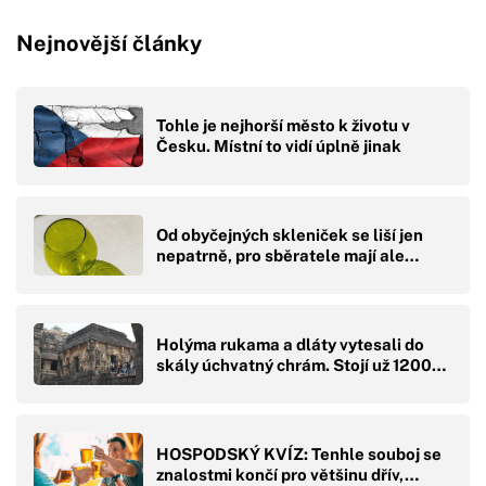
Nejnovější články
Tohle je nejhorší město k životu v
Česku. Místní to vidí úplně jinak
Od obyčejných skleniček se liší jen
nepatrně, pro sběratele mají ale…
Holýma rukama a dláty vytesali do
skály úchvatný chrám. Stojí už 1200…
HOSPODSKÝ KVÍZ: Tenhle souboj se
znalostmi končí pro většinu dřív,…