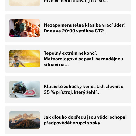
rovnice není taková, jaká se…
Nezapomenutelná klasika vrací úder!
Dnes ve 20:00 vytáhne ČT2…
Tepelný extrém nekončí.
Meteorologové popsali beznadějnou
situaci na…
Klasické žehličky končí. Lidl zlevnil o
35 % přístroj, který žehlí…
Jak dlouho dopředu jsou vědci schopni
předpovědět erupci sopky