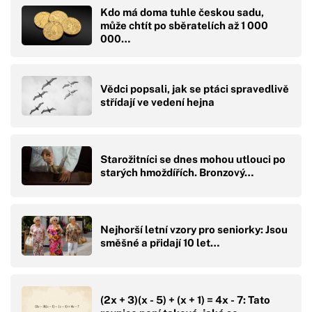
Kdo má doma tuhle českou sadu,
může chtít po sběratelích až 1 000
000…
Vědci popsali, jak se ptáci spravedlivě
střídají ve vedení hejna
Starožitníci se dnes mohou utlouci po
starých hmoždířích. Bronzový…
Nejhorší letní vzory pro seniorky: Jsou
směšné a přidají 10 let…
(2x + 3)(x - 5) + (x + 1) = 4x - 7: Tato