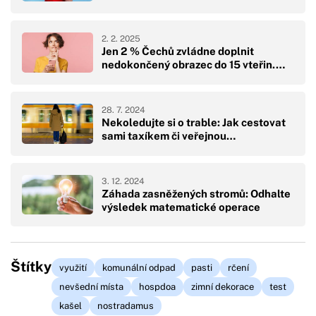
2. 2. 2025
Jen 2 % Čechů zvládne doplnit
nedokončený obrazec do 15 vteřin.…
28. 7. 2024
Nekoledujte si o trable: Jak cestovat
sami taxíkem či veřejnou…
3. 12. 2024
Záhada zasněžených stromů: Odhalte
výsledek matematické operace
Štítky
využití
komunální odpad
pasti
rčení
nevšední místa
hospdoa
zimní dekorace
test
kašel
nostradamus