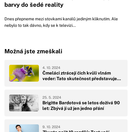
barvy do šedé reality
Dnes přepneme mezi stovkami kanálů jediným kliknutím. Ale
nebylo to tak dávno, kdy se k televizi...
Možná jste zmeškali
4. 10. 2024
Čmeláci ztrácejí čich kvůli vlnám
veder: Tato skutečnost představuje…
25. 5. 2024
Brigitte Bardotová se letos dožívá 90
let: Zbývá jí už jen jedno přání
9. 10. 2024