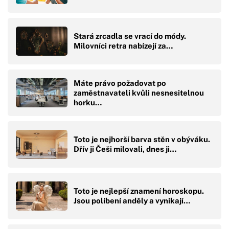
Stará zrcadla se vrací do módy.
Milovníci retra nabízejí za…
Máte právo požadovat po
zaměstnavateli kvůli nesnesitelnou
horku…
Toto je nejhorší barva stěn v obýváku.
Dřív ji Češi milovali, dnes ji…
Toto je nejlepší znamení horoskopu.
Jsou políbení anděly a vynikají…