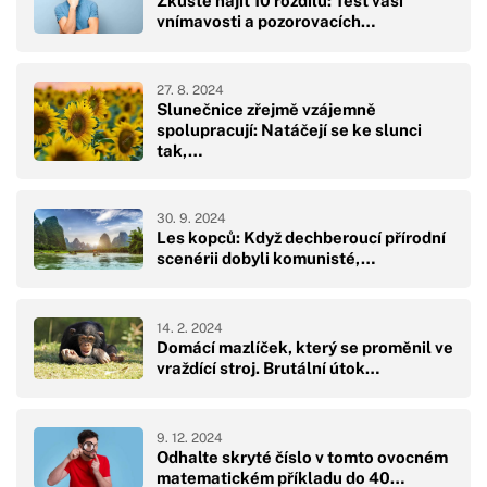
Zkuste najít 10 rozdílů: Test vaší
vnímavosti a pozorovacích…
27. 8. 2024
Slunečnice zřejmě vzájemně
spolupracují: Natáčejí se ke slunci
tak,…
30. 9. 2024
Les kopců: Když dechberoucí přírodní
scenérii dobyli komunisté,…
14. 2. 2024
Domácí mazlíček, který se proměnil ve
vraždící stroj. Brutální útok…
9. 12. 2024
Odhalte skryté číslo v tomto ovocném
matematickém příkladu do 40…