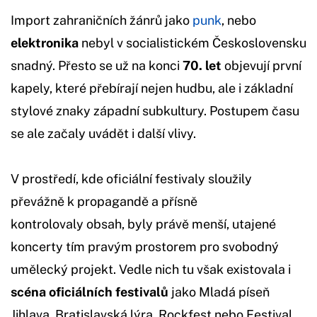
Import zahraničních žánrů jako
punk
, nebo
elektronika
nebyl v socialistickém Československu
snadný. Přesto se už na konci
70. let
objevují první
kapely, které přebírají nejen hudbu, ale i základní
stylové znaky západní subkultury. Postupem času
se ale začaly uvádět i další vlivy.
V prostředí, kde oficiální festivaly sloužily
převážně k propagandě a přísně
kontrolovaly obsah, byly právě menší, utajené
koncerty tím pravým prostorem pro svobodný
umělecký projekt. Vedle nich tu však existovala i
scéna oficiálních festivalů
jako Mladá píseň
Jihlava, Bratislavská lýra, Rockfest nebo Festival