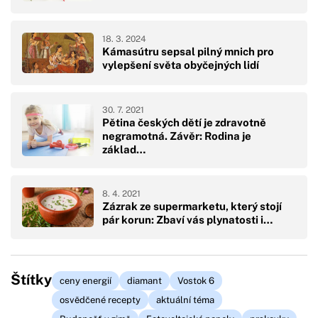
18. 3. 2024
Kámasútru sepsal pilný mnich pro
vylepšení světa obyčejných lidí
30. 7. 2021
Pětina českých dětí je zdravotně
negramotná. Závěr: Rodina je
základ…
8. 4. 2021
Zázrak ze supermarketu, který stojí
pár korun: Zbaví vás plynatosti i…
Štítky
ceny energií
diamant
Vostok 6
osvědčené recepty
aktuální téma