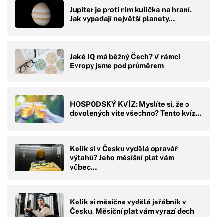
Jupiter je proti nim kulička na hraní.
Jak vypadají největší planety…
Jaké IQ má běžný Čech? V rámci
Evropy jsme pod průměrem
HOSPODSKÝ KVÍZ: Myslíte si, že o
dovolených víte všechno? Tento kvíz…
Kolik si v Česku vydělá opravář
výtahů? Jeho měsíšní plat vám
vůbec…
Kolik si měsíčne vydělá jeřábník v
Česku. Měsíční plat vám vyrazí dech