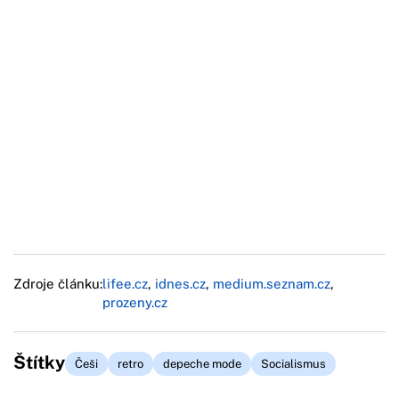
Zdroje článku:
lifee.cz
,
idnes.cz
,
medium.seznam.cz
,
prozeny.cz
Štítky
Češi
retro
depeche mode
Socialismus