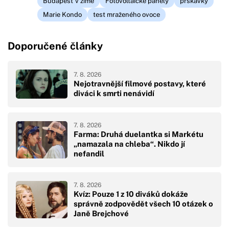
Budapešť v zimě
Fotovoltaické panely
prskavky
Marie Kondo
test mraženého ovoce
Doporučené články
7. 8. 2026
Nejotravnější filmové postavy, které
diváci k smrti nenávidí
7. 8. 2026
Farma: Druhá duelantka si Markétu
„namazala na chleba“. Nikdo jí
nefandil
7. 8. 2026
Kvíz: Pouze 1 z 10 diváků dokáže
správně zodpovědět všech 10 otázek o
Janě Brejchové