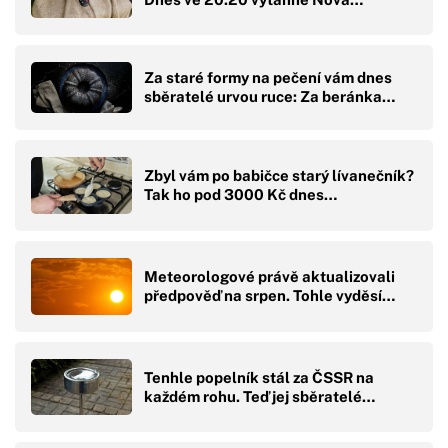
Za staré formy na pečení vám dnes
sběratelé urvou ruce: Za beránka…
Zbyl vám po babičce starý lívanečník?
Tak ho pod 3000 Kč dnes…
Meteorologové právě aktualizovali
předpověď na srpen. Tohle vyděsí…
Tenhle popelník stál za ČSSR na
každém rohu. Teď jej sběratelé…