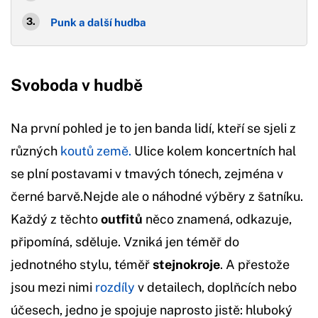
Punk a další hudba
Svoboda v hudbě
Na první pohled je to jen banda lidí, kteří se sjeli z
různých
koutů země.
Ulice kolem koncertních hal
se plní postavami v tmavých tónech, zejména v
černé barvě.Nejde ale o náhodné výběry z šatníku.
Každý z těchto
outfitů
něco znamená, odkazuje,
připomíná, sděluje. Vzniká jen téměř do
jednotného stylu, téměř
stejnokroje
. A přestože
jsou mezi nimi
rozdíly
v detailech, doplňcích nebo
účesech, jedno je spojuje naprosto jistě: hluboký