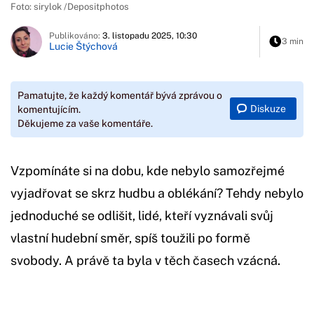
Foto: sirylok /Depositphotos
Publikováno:
3. listopadu 2025, 10:30
3 min
Lucie Štýchová
Pamatujte, že každý komentář bývá zprávou o
Diskuze
komentujícím.
Děkujeme za vaše komentáře.
Vzpomínáte si na dobu, kde nebylo samozřejmé
vyjadřovat se skrz hudbu a oblékání? Tehdy nebylo
jednoduché se odlišit, lidé, kteří vyznávali svůj
vlastní hudební směr, spíš toužili po formě
svobody. A právě ta byla v těch časech vzácná.
Začátek reklamy