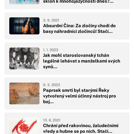
sklon k mnohojazyčnosti dnes?…
3. 9. 2021
Absurdní Čína: Za zločiny chodí do
basy náhradníci zločinců! Stačí…
1. 1. 2023
Jak mohl staroslovanský tchán
legálně lehávat s manželkami svých
synů…
9. 3. 2023
Paprsek smrti byl starými Řeky
vytvořený velmi účinný nástroj pro
boj…
13. 6. 2021
Chrání před rakovinou, žaludečními
vředy a hubne se po nich. Stačí…