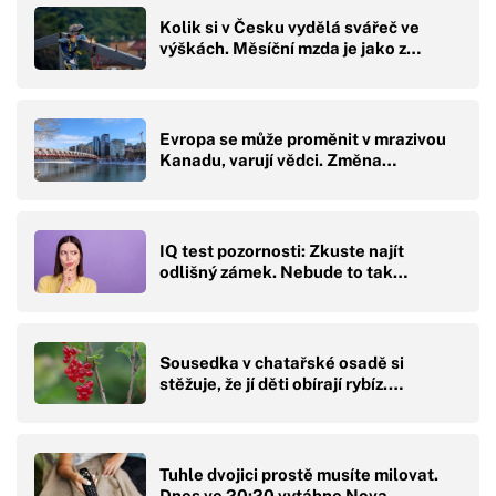
Kolik si v Česku vydělá svářeč ve
výškách. Měsíční mzda je jako z…
Evropa se může proměnit v mrazivou
Kanadu, varují vědci. Změna…
IQ test pozornosti: Zkuste najít
odlišný zámek. Nebude to tak…
Sousedka v chatařské osadě si
stěžuje, že jí děti obírají rybíz.…
Tuhle dvojici prostě musíte milovat.
Dnes ve 20:20 vytáhne Nova…