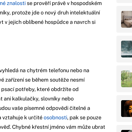
é znalosti
se prověří právě v hospodském
níky, protože jde o nový druh intelektuální
yt v jejich oblíbené hospůdce a navrch si
e vyhledá na chytrém telefonu nebo na
vé zařízení se během soutěže nesmí
 psací potřeby, které obdržíte od
t ani kalkulačky, slovníky nebo
udou vaše písemné odpovědi čitelné a
 vztahuje k určité
osobnosti
, pak se pouze
ověď. Chybné křestní jméno vám může ubrat