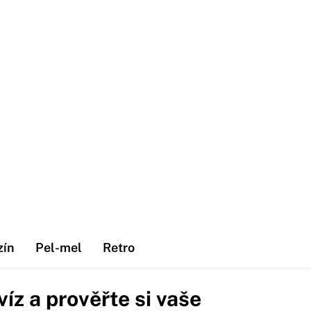
zín
Pel-mel
Retro
z a prověřte si vaše