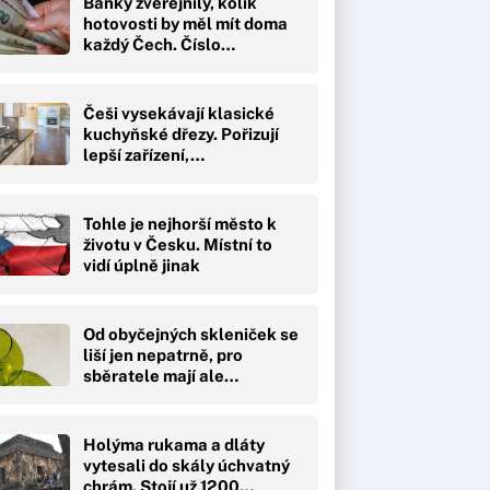
Banky zveřejnily, kolik
hotovosti by měl mít doma
každý Čech. Číslo…
Češi vysekávají klasické
kuchyňské dřezy. Pořizují
lepší zařízení,…
Tohle je nejhorší město k
životu v Česku. Místní to
vidí úplně jinak
Od obyčejných skleniček se
liší jen nepatrně, pro
sběratele mají ale…
Holýma rukama a dláty
vytesali do skály úchvatný
chrám. Stojí už 1200…