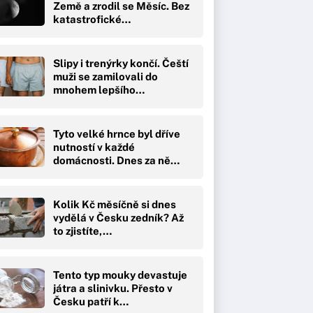
Země a zrodil se Měsíc. Bez
katastrofické…
Slipy i trenýrky končí. Čeští
muži se zamilovali do
mnohem lepšího…
Tyto velké hrnce byl dříve
nutností v každé
domácnosti. Dnes za ně…
Kolik Kč měsíčně si dnes
vydělá v Česku zedník? Až
to zjistíte,…
Tento typ mouky devastuje
játra a slinivku. Přesto v
Česku patří k…