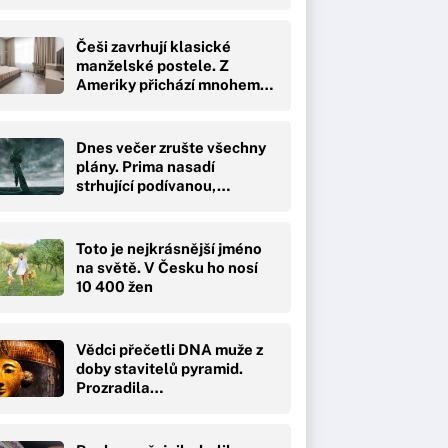
Češi zavrhují klasické
manželské postele. Z
Ameriky přichází mnohem…
Dnes večer zrušte všechny
plány. Prima nasadí
strhující podívanou,…
Toto je nejkrásnější jméno
na světě. V Česku ho nosí
10 400 žen
Vědci přečetli DNA muže z
doby stavitelů pyramid.
Prozradila…