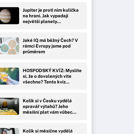
Jupiter je proti nim kulička
na hraní. Jak vypadají
největší planety…
Jaké IQ má běžný Čech? V
rámci Evropy jsme pod
průměrem
HOSPODSKÝ KVÍZ: Myslíte
si, že o dovolených víte
všechno? Tento kvíz…
Kolik si v Česku vydělá
opravář výtahů? Jeho
měsíšní plat vám vůbec…
Kolik si měsíčne vydělá