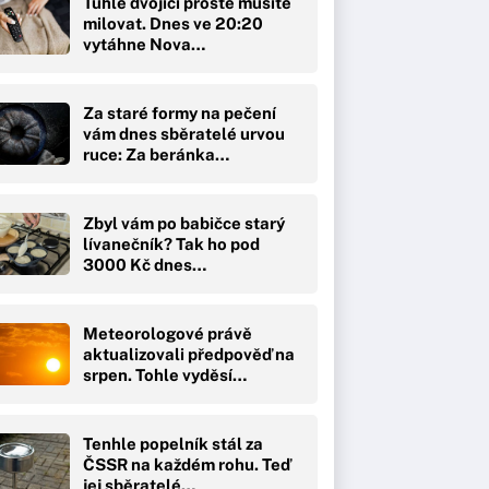
Tuhle dvojici prostě musíte
milovat. Dnes ve 20:20
vytáhne Nova…
Za staré formy na pečení
vám dnes sběratelé urvou
ruce: Za beránka…
Zbyl vám po babičce starý
lívanečník? Tak ho pod
3000 Kč dnes…
Meteorologové právě
aktualizovali předpověď na
srpen. Tohle vyděsí…
Tenhle popelník stál za
ČSSR na každém rohu. Teď
jej sběratelé…