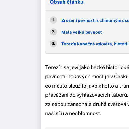
Obsah článku
Zrození pevnosti s chmurným o
Malá velká pevnost
Terezín konečně vzkvétá, histori
Terezín se jeví jako hezké historic
pevností. Takových měst je v Česku 
co město sloužilo jako ghetto a tran
převáženi do vyhlazovacích táborů.
za sebou zanechala druhá světová v
naši sílu a neoblomnost.