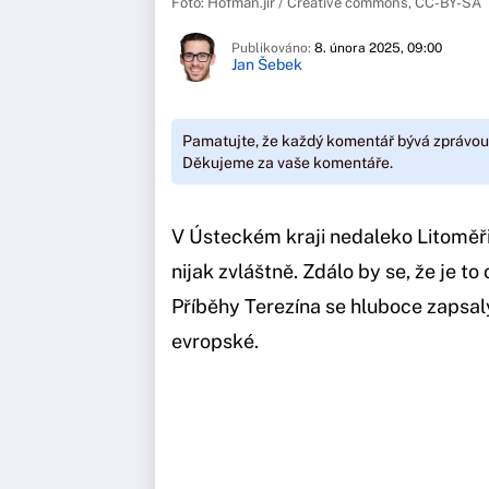
Foto: Hofman.jir / Creative commons, CC-BY-SA
Publikováno:
8. února 2025, 09:00
Jan Šebek
Pamatujte, že každý komentář bývá zprávou
Děkujeme za vaše komentáře.
V Ústeckém kraji nedaleko Litoměři
nijak zvláštně. Zdálo by se, že je to
Příběhy Terezína se hluboce zapsaly 
evropské.