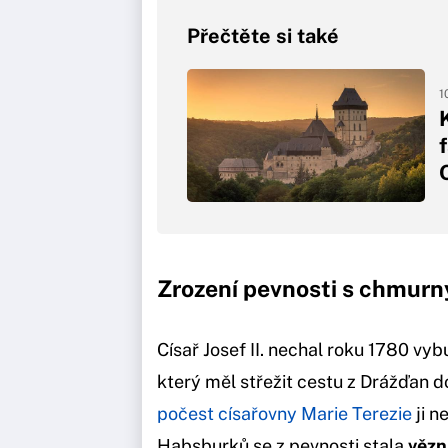
Přečtěte si také
1
O
Zrození pevnosti s chmu
Císař Josef II. nechal roku 1780 vy
který měl střežit cestu z Drážďan
počest císařovny Marie Terezie
ji n
Habsburků se z pevnosti stala
vězn