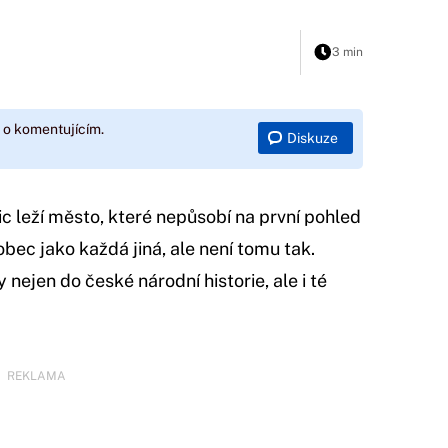
3 min
 o komentujícím.
Diskuze
c leží město, které nepůsobí na první pohled
 obec jako každá jiná, ale není tomu tak.
nejen do české národní historie, ale i té
REKLAMA