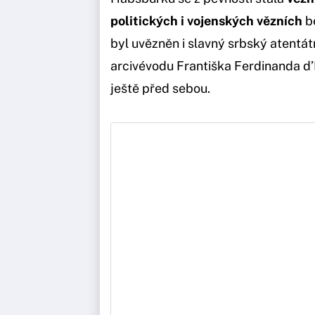
politických i vojenských vězních
bě
byl uvězněn i slavný srbský atentát
arcivévodu Františka Ferdinanda d’
ještě před sebou.