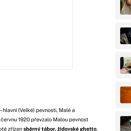
– hlavní (Velké) pevnosti, Malé a
V červnu 1920 převzalo Malou pevnost
oté zřízen
sběrný tábor, židovské ghetto
.