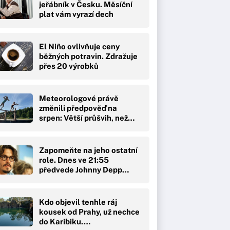
jeřábník v Česku. Měsíční
plat vám vyrazí dech
El Niño ovlivňuje ceny
běžných potravin. Zdražuje
přes 20 výrobků
Meteorologové právě
změnili předpověď na
srpen: Větší průšvih, než…
Zapomeňte na jeho ostatní
role. Dnes ve 21:55
předvede Johnny Depp…
Kdo objevil tenhle ráj
kousek od Prahy, už nechce
do Karibiku.…