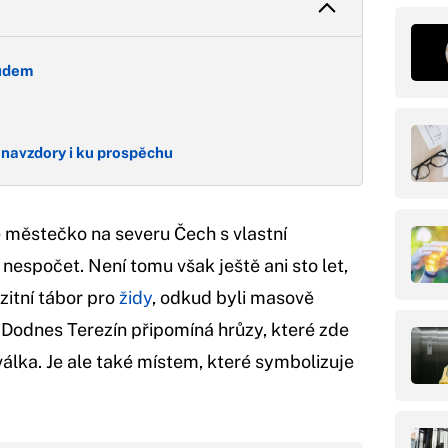
sudem
i navzdory i ku prospěchu
ké městečko na severu Čech s vlastní
nespočet. Není tomu však ještě ani sto let,
zitní tábor pro
židy
, odkud byli masově
 Dodnes Terezín připomíná hrůzy, které zde
álka. Je ale také místem, které symbolizuje