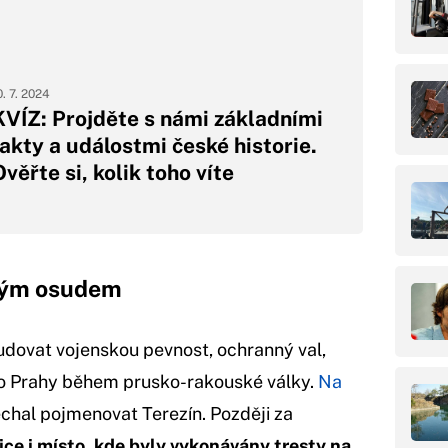
0. 7. 2024
KVÍZ: Projděte s námi základními
fakty a událostmi české historie.
věřte si, kolik toho víte
rným osudem
budovat vojenskou pevnost, ochranný val,
 do Prahy během prusko-rakouské války.
Na
echal pojmenovat Terezín. Později za
ice i místo, kde byly vykonávány tresty na