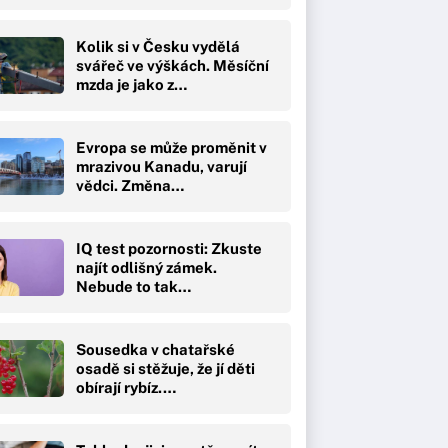
Kolik si v Česku vydělá
svářeč ve výškách. Měsíční
mzda je jako z…
Evropa se může proměnit v
mrazivou Kanadu, varují
vědci. Změna…
IQ test pozornosti: Zkuste
najít odlišný zámek.
Nebude to tak…
Sousedka v chatařské
osadě si stěžuje, že jí děti
obírají rybíz.…