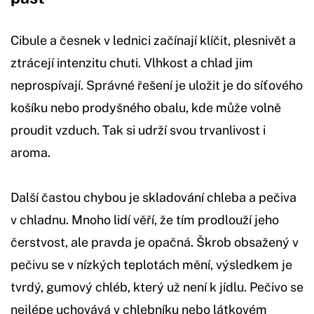
Cibule a česnek v lednici začínají klíčit, plesnivět a
ztrácejí intenzitu chuti. Vlhkost a chlad jim
neprospívají. Správné řešení je uložit je do síťového
košíku nebo prodyšného obalu, kde může volně
proudit vzduch. Tak si udrží svou trvanlivost i
aroma.
Další častou chybou je skladování chleba a pečiva
v chladnu. Mnoho lidí věří, že tím prodlouží jeho
čerstvost, ale pravda je opačná. Škrob obsažený v
pečivu se v nízkých teplotách mění, výsledkem je
tvrdý, gumový chléb, který už není k jídlu. Pečivo se
nejlépe uchovává v chlebníku nebo látkovém