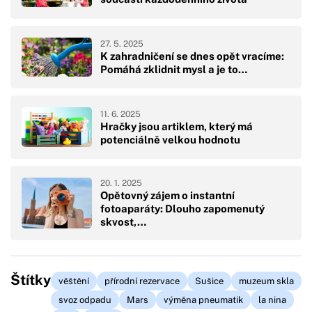
27. 5. 2025
K zahradničení se dnes opět vracíme:
Pomáhá zklidnit mysl a je to…
11. 6. 2025
Hračky jsou artiklem, který má
potenciálně velkou hodnotu
20. 1. 2025
Opětovný zájem o instantní
fotoaparáty: Dlouho zapomenutý
skvost,…
Štítky
věštění
přírodní rezervace
Sušice
muzeum skla
svoz odpadu
Mars
výměna pneumatik
la nina