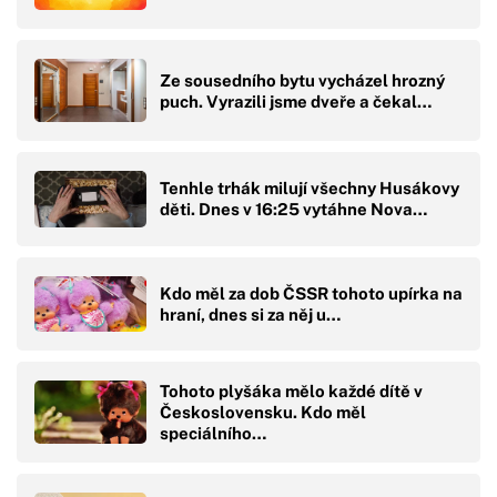
Ze sousedního bytu vycházel hrozný
puch. Vyrazili jsme dveře a čekal…
Tenhle trhák milují všechny Husákovy
děti. Dnes v 16:25 vytáhne Nova…
Kdo měl za dob ČSSR tohoto upírka na
hraní, dnes si za něj u…
Tohoto plyšáka mělo každé dítě v
Československu. Kdo měl
speciálního…