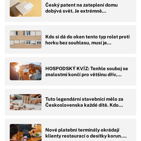
Český patent na zateplení domu
dobývá svět. Je extrémně…
Kdo si dá do oken tento typ rolet proti
horku bez souhlasu, musí je…
HOSPODSKÝ KVÍZ: Tenhle souboj se
znalostmi končí pro většinu dřív,…
Tuto legendární stavebnici mělo za
Československa každé dítě. Kdo…
Nové platební terminály okrádají
klienty restaurací o desítky korun.…