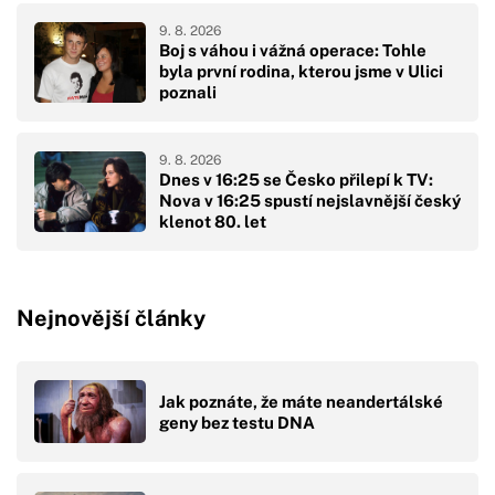
9. 8. 2026
Boj s váhou i vážná operace: Tohle
byla první rodina, kterou jsme v Ulici
poznali
9. 8. 2026
Dnes v 16:25 se Česko přilepí k TV:
Nova v 16:25 spustí nejslavnější český
klenot 80. let
Nejnovější články
Jak poznáte, že máte neandertálské
geny bez testu DNA