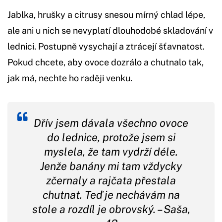
Jablka, hrušky a citrusy snesou mírný chlad lépe,
ale ani u nich se nevyplatí dlouhodobé skladování v
lednici. Postupně vysychají a ztrácejí šťavnatost.
Pokud chcete, aby ovoce dozrálo a chutnalo tak,
jak má, nechte ho raději venku.
Dřív jsem dávala všechno ovoce
do lednice, protože jsem si
myslela, že tam vydrží déle.
Jenže banány mi tam vždycky
zčernaly a rajčata přestala
chutnat. Teď je nechávám na
stole a rozdíl je obrovský. – Saša,