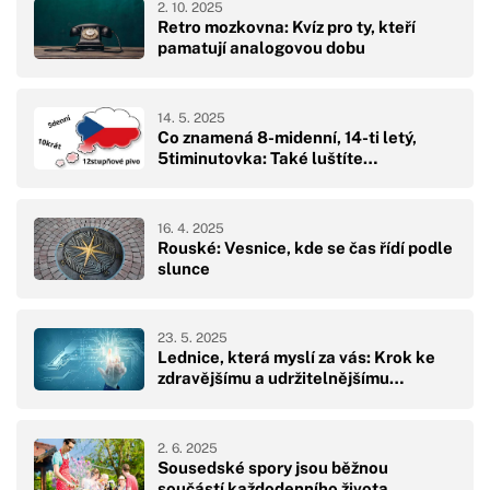
2. 10. 2025
Retro mozkovna: Kvíz pro ty, kteří
pamatují analogovou dobu
14. 5. 2025
Co znamená 8-midenní, 14-ti letý,
5timinutovka: Také luštíte…
16. 4. 2025
Rouské: Vesnice, kde se čas řídí podle
slunce
23. 5. 2025
Lednice, která myslí za vás: Krok ke
zdravějšímu a udržitelnějšímu…
2. 6. 2025
Sousedské spory jsou běžnou
součástí každodenního života