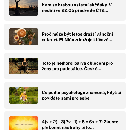
Kam se hrabou ostatní akčňáky. V
neděli ve 22:05 předvede ČT2…
Proč může být letos dražší vánoční
cukroví. El Niño zdražuje klíčové…
Toto je nejhorší barva oblečení pro
ženy pro padesátce. České…
Co podle psychologů znamená, když si
povídáte sami pro sebe
4(x + 2) - 3(2x - 1) + 5 = 6x + 7: Zkuste
překonat nástrahy této…