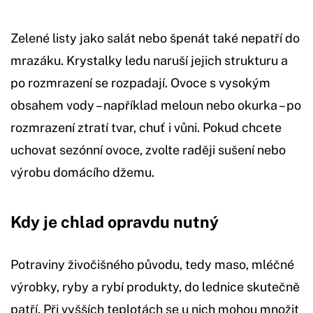
Zelené listy jako salát nebo špenát také nepatří do
mrazáku. Krystalky ledu naruší jejich strukturu a
po rozmrazení se rozpadají. Ovoce s vysokým
obsahem vody – například meloun nebo okurka – po
rozmrazení ztratí tvar, chuť i vůni. Pokud chcete
uchovat sezónní ovoce, zvolte raději sušení nebo
výrobu domácího džemu.
Kdy je chlad opravdu nutný
Potraviny živočišného původu, tedy maso, mléčné
výrobky, ryby a rybí produkty, do lednice skutečně
patří. Při vyšších teplotách se u nich mohou množit