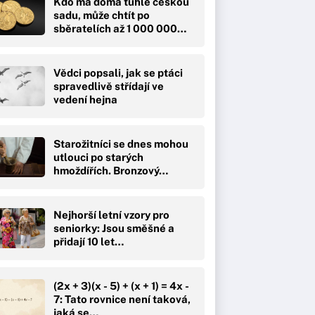
Kdo má doma tuhle českou
sadu, může chtít po
sběratelích až 1 000 000…
Vědci popsali, jak se ptáci
spravedlivě střídají ve
vedení hejna
Starožitníci se dnes mohou
utlouci po starých
hmoždířích. Bronzový…
Nejhorší letní vzory pro
seniorky: Jsou směšné a
přidají 10 let…
(2x + 3)(x - 5) + (x + 1) = 4x -
7: Tato rovnice není taková,
jaká se…