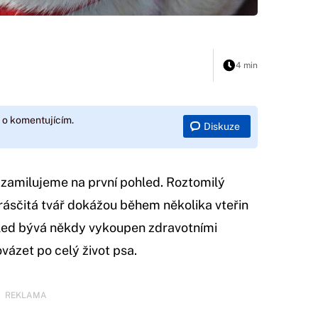
4 min
 o komentujícím.
Diskuze
e zamilujeme na první pohled. Roztomilý
ásčitá tvář dokážou během několika vteřin
hled bývá někdy vykoupen zdravotními
vázet po celý život psa.
REKLAMA