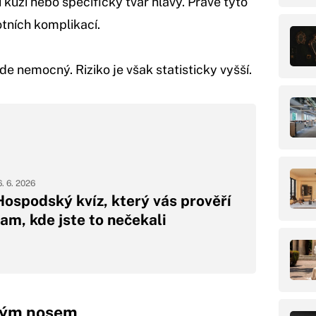
kůži nebo specifický tvar hlavy. Právě tyto
tních komplikací.
 nemocný. Riziko je však statisticky vyšší.
6. 6. 2026
Hospodský kvíz, který vás prověří
tam, kde jste to nečekali
tkým nosem