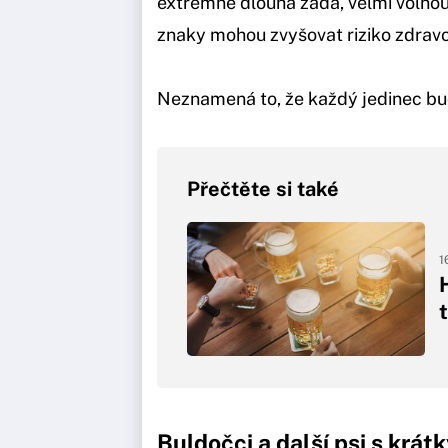
extrémně dlouhá záda, velmi volnou 
znaky mohou zvyšovat riziko zdravo
Neznamená to, že každý jedinec bude
Přečtěte si také
1
Buldočci a další psi s krá