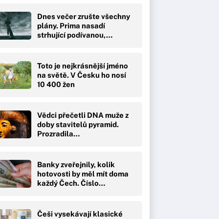
Dnes večer zrušte všechny
plány. Prima nasadí
strhující podívanou,…
Toto je nejkrásnější jméno
na světě. V Česku ho nosí
10 400 žen
Vědci přečetli DNA muže z
doby stavitelů pyramid.
Prozradila…
Banky zveřejnily, kolik
hotovosti by měl mít doma
každý Čech. Číslo…
Češi vysekávají klasické