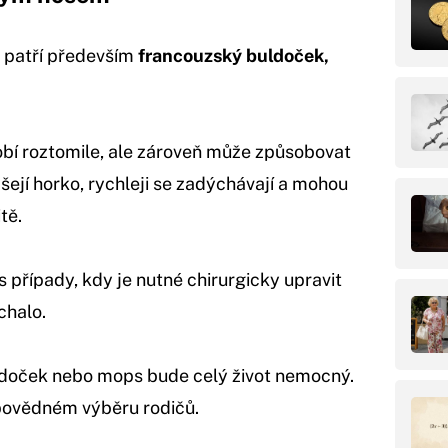
 patří především
francouzský buldoček,
obí roztomile, ale zároveň může způsobovat
ášejí horko, rychleji se zadýchávají a mohou
tě.
 s případy, kdy je nutné chirurgicky upravit
chalo.
doček nebo mops bude celý život nemocný.
dpovědném výběru rodičů.