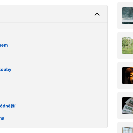
osem
louby
módnější
ma