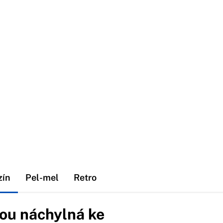
zín
Pel-mel
Retro
sou náchylná ke