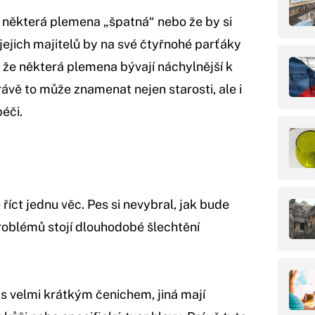
některá plemena „špatná“ nebo že by si
jejich majitelů by na své čtyřnohé parťáky
, že některá plemena bývají náchylnější k
ávě to může znamenat nejen starosti, ale i
éči.
říct jednu věc. Pes si nevybral, jak bude
roblémů stojí dlouhodobé šlechtění
s velmi krátkým čenichem, jiná mají