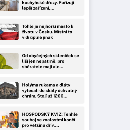
kuchyňské dřezy. Pořizují
lepší zařízení,…
Tohle je nejhorší město k
životu v Česku. Místní to
vidí úplně jinak
Od obyčejných skleniček se
liší jen nepatrně, pro
sběratele mají ale…
Holýma rukama a dláty
vytesali do skály úchvatný
chrám. Stojí už 1200…
HOSPODSKÝ KVÍZ: Tenhle
souboj se znalostmi končí
pro většinu dřív,…