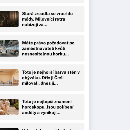
Stará zrcadla se vrací do
módy. Milovníci retra
nabízejí za…
Máte právo požadovat po
zaměstnavateli kvůli
nesnesitelnou horku…
Toto je nejhorší barva stěn v
obýváku. Dřív ji Češi
milovali, dnes ji…
Toto je nejlepší znamení
horoskopu. Jsou políbení
anděly a vynikají…