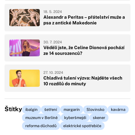
18. 5. 2024
Alexandr a Peritas – přátelství muže a
psa z antické Makedonie
30. 7. 2024
Věděli jste, že Celine Dionová pochází
ze 14 sourozenců?
27. 10. 2024
Chladivá tulení výzva: Najděte všech
10 rozdílů do minuty
Štítky
ibalgin
šetření
margarín
Slovinsko
kavárna
muzeum v Berlíně
kyberšmejdi
skener
reforma důchodů
elektrické spotřebiče