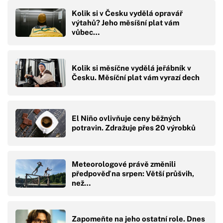
Kolik si v Česku vydělá opravář
výtahů? Jeho měsíšní plat vám
vůbec…
Kolik si měsíčne vydělá jeřábník v
Česku. Měsíční plat vám vyrazí dech
El Niño ovlivňuje ceny běžných
potravin. Zdražuje přes 20 výrobků
Meteorologové právě změnili
předpověď na srpen: Větší průšvih,
než…
Zapomeňte na jeho ostatní role. Dnes