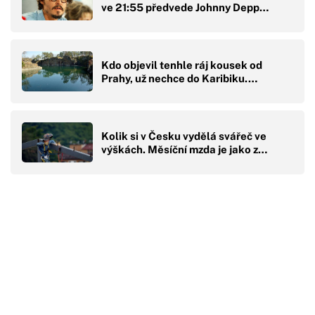
ve 21:55 předvede Johnny Depp…
Kdo objevil tenhle ráj kousek od
Prahy, už nechce do Karibiku.…
Kolik si v Česku vydělá svářeč ve
výškách. Měsíční mzda je jako z…