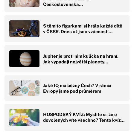
Československa…
S těmito figurkami si hrálo každé dítě
v ČSSR. Dnes už jsou vzácností…
Jupiter je proti nim kulička na hraní.
Jak vypadají největší planety…
Jaké IQ má běžný Čech? V rámci
Evropy jsme pod průměrem
HOSPODSKÝ KVÍZ: Myslíte si, že o
dovolených víte všechno? Tento kvíz…