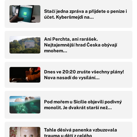
Stačí jedna zpráva a přijdete o peníze i
účet. Kyberšmejdi na…
Ani Perchta, ani rarášek.
Nejtajemnější hrad Česka obývají
mnohem…
Dnes ve 20:20 zrušte všechny plány!
Nova nasadí do vysílání…
Pod mořem u Sicílie objevili podivný
monolit. Je dvakrát starší než…
Tahle děsivá panenka vzbuzovala
trauma u dětí z celého