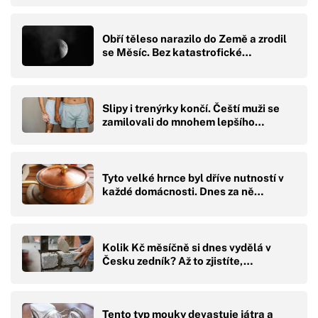
Obří těleso narazilo do Země a zrodil
se Měsíc. Bez katastrofické…
Slipy i trenýrky končí. Čeští muži se
zamilovali do mnohem lepšího…
Tyto velké hrnce byl dříve nutností v
každé domácnosti. Dnes za ně…
Kolik Kč měsíčně si dnes vydělá v
Česku zedník? Až to zjistíte,…
Tento typ mouky devastuje játra a