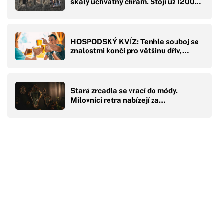
skály úchvatný chrám. Stojí už 1200…
HOSPODSKÝ KVÍZ: Tenhle souboj se
znalostmi končí pro většinu dřív,…
Stará zrcadla se vrací do módy.
Milovníci retra nabízejí za…