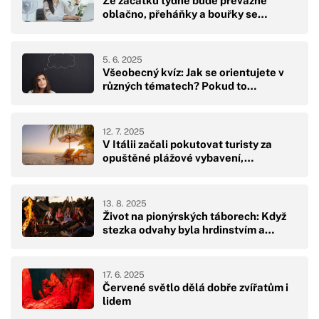
Ze začátku týdne bude převážně
oblačno, přeháňky a bouřky se…
5. 6. 2025
Všeobecný kvíz: Jak se orientujete v
různých tématech? Pokud to…
12. 7. 2025
V Itálii začali pokutovat turisty za
opuštěné plážové vybavení,…
13. 8. 2025
Život na pionýrských táborech: Když
stezka odvahy byla hrdinstvím a…
17. 6. 2025
Červené světlo dělá dobře zvířatům i
lidem