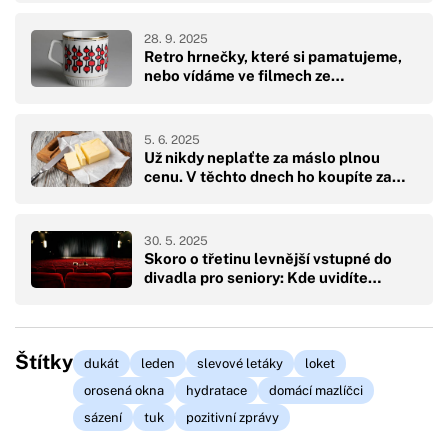
28. 9. 2025
Retro hrnečky, které si pamatujeme,
nebo vídáme ve filmech ze…
5. 6. 2025
Už nikdy neplaťte za máslo plnou
cenu. V těchto dnech ho koupíte za…
30. 5. 2025
Skoro o třetinu levnější vstupné do
divadla pro seniory: Kde uvidíte…
Štítky
dukát
leden
slevové letáky
loket
orosená okna
hydratace
domácí mazlíčci
sázení
tuk
pozitivní zprávy